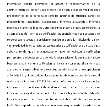
información pública relevante, el acceso a representantes de la
administración del emisor y sus asesores, la disponibilidad de verificaciones
preexistentes de terceros tales como los informes de auditoría, cartas de
procedimientos acordadas, evaluaciones, informes actuariales, informes
técnicos, dictámenes legales y otros informes proporcionados por terceros, la
disponibilidad de fuentes de verificación independientes y competentes de
terceros con respecto a la emisión en particular o en la jurisdicción del emisor
y una variedad de otros factores. Los usuarios de calificaciones de FIX SCR S.A.
deben entender que ni una investigación mayor de hechos, ni la verificación
por terceros, puede asegurar que toda la información en la que FIX SCR S.A.se
basa en relación con una calificación será exacta y completa. El emisor y sus
asesores son responsables de la exactitud de la información que proporcionan
a FIX SCR S.A. y al mercado en los documentos de oferta y otros informes. Al
emitir sus calificaciones, FIX SCR S.A. debe confiar en la labor de los expertos,
incluyendo los auditores independientes, con respecto a los estados
financieros y abogados con respecto a los aspectos legales y fiscales. Además,
las calificaciones son intrínsecamente una visión hacia el futuro e incorporan
las hipótesis y predicciones sobre acontecimientos que pueden suceder y que