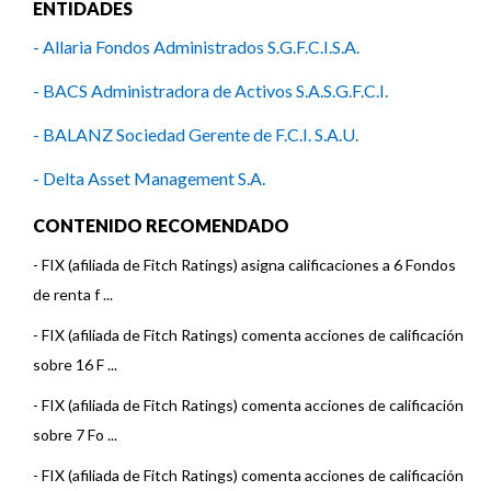
ENTIDADES
- Allaria Fondos Administrados S.G.F.C.I.S.A.
- BACS Administradora de Activos S.A.S.G.F.C.I.
- BALANZ Sociedad Gerente de F.C.I. S.A.U.
- Delta Asset Management S.A.
- ICBC Investments Argentina S.A.S.G.F.C.I.
CONTENIDO RECOMENDADO
- Investis Asset Management S.A.S.G.F.C.I.
-
FIX (afiliada de Fitch Ratings) asigna calificaciones a 6 Fondos
de renta f ...
- Macro Fondos S.G.F.C.I.S.A.
-
FIX (afiliada de Fitch Ratings) comenta acciones de calificación
- Mega QM S.A.
sobre 16 F ...
- Pellegrini S.A.S.G.F.C.I.
-
FIX (afiliada de Fitch Ratings) comenta acciones de calificación
sobre 7 Fo ...
- SBS Asset Management SASGFCI
-
FIX (afiliada de Fitch Ratings) comenta acciones de calificación
- Zofingen Investment S.A.