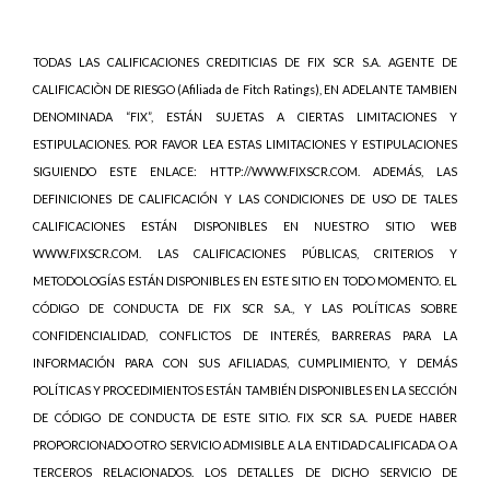
TODAS LAS CALIFICACIONES CREDITICIAS DE FIX SCR S.A. AGENTE DE
CALIFICACIÒN DE RIESGO (Afiliada de Fitch Ratings), EN ADELANTE TAMBIEN
DENOMINADA “FIX”, ESTÁN SUJETAS A CIERTAS LIMITACIONES Y
ESTIPULACIONES. POR FAVOR LEA ESTAS LIMITACIONES Y ESTIPULACIONES
SIGUIENDO ESTE ENLACE: HTTP://WWW.FIXSCR.COM. ADEMÁS, LAS
DEFINICIONES DE CALIFICACIÓN Y LAS CONDICIONES DE USO DE TALES
CALIFICACIONES ESTÁN DISPONIBLES EN NUESTRO SITIO WEB
WWW.FIXSCR.COM. LAS CALIFICACIONES PÚBLICAS, CRITERIOS Y
METODOLOGÍAS ESTÁN DISPONIBLES EN ESTE SITIO EN TODO MOMENTO. EL
CÓDIGO DE CONDUCTA DE FIX SCR S.A., Y LAS POLÍTICAS SOBRE
CONFIDENCIALIDAD, CONFLICTOS DE INTERÉS, BARRERAS PARA LA
INFORMACIÓN PARA CON SUS AFILIADAS, CUMPLIMIENTO, Y DEMÁS
POLÍTICAS Y PROCEDIMIENTOS ESTÁN TAMBIÉN DISPONIBLES EN LA SECCIÓN
DE CÓDIGO DE CONDUCTA DE ESTE SITIO. FIX SCR S.A. PUEDE HABER
PROPORCIONADO OTRO SERVICIO ADMISIBLE A LA ENTIDAD CALIFICADA O A
TERCEROS RELACIONADOS. LOS DETALLES DE DICHO SERVICIO DE