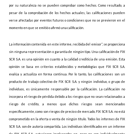
por su naturaleza no se pueden comprobar como hechos. Como resultado, a
pesar de la comprobación de los hechos actuales, las calificaciones pueden
verse afectadas por eventos futuros o condiciones que no se previeron en el
momento en que se emitió o afirmó una calificación.
La información contenida en este informe, recibida del emisor”, se proporciona
sin ninguna representación o garantía de ningún tipo. Una calificación de FIX
SCR S.A. es una opinión en cuanto a la calidad crediticia de una emisión. Esta
opinión se basa en criterios establecidos y metodologías que FIX SCR S.A.
evalúa y actualiza en forma continua. Por lo tanto, las calificaciones son un
producto de trabajo colectivo de FIX SCR S.A. y ningún individuo, o grupo de
individuos, es únicamente responsable por la calificación. La calificación no
incorpora el riesgo de pérdida debido a los riesgos que no sean relacionados a
riesgo de crédito, a menos que dichos riesgos sean mencionados
específicamente, como son riesgos de precio o de mercado. FIX SCR S.A. no está
comprometido en la oferta o venta de ningún título. Todos los informes de FIX
SCR S.A. son de autoría compartida. Los individuos identificados en un informe
de FIX SCR S.A. estuvieron involucrados en, pero no son individualmente