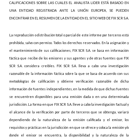
CALIFICACIONES SOBRE LAS CUALES EL ANALISTA LIDER ESTÁ BASADO EN
UNA ENTIDAD REGISTRADA ANTE LA UNIÓN EUROPEA, SE PUEDEN
ENCONTRAR EN EL RESUMEN DE LA ENTIDAD EN EL SITIO WEB DE FIX SCR S.A.
La reproducción o distribución total o parcial de este informe por terceros está
prohibida, salvo con permiso. Todos los derechos reservados. En la asignación y
el mantenimiento de sus calificaciones, FIX SCR S.A. se basa en información
fáctica que recibe de los emisores y sus agentes y de otras fuentes que FIX
SCR S.A. considera creíbles. FIX SCR S.A. lleva a cabo una investigación
razonable de la información fáctica sobre la que se basa de acuerdo con sus
metodologías de calificación y obtiene verificación razonable de dicha
información de fuentes independientes, en la medida de que dichas fuentes
se encuentren disponibles para una emisión dada o en una determinada
jurisdicción. La forma en que FIX SCR S.A. lleve a cabo la investigación factual y
el alcance de la verificación por parte de terceros que se obtenga, variará
dependiendo de la naturaleza de la emisión calificada y el emisor, los
requisitos y prácticas en la jurisdicción en que se ofrece y coloca la emisión y/o
donde el emisor se encuentra, la disponibilidad y la naturaleza de la