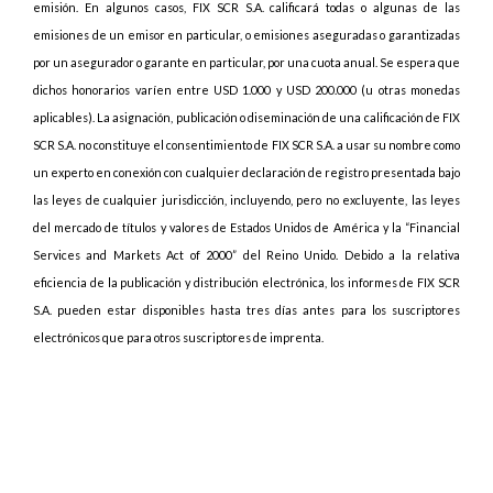
emisión. En algunos casos, FIX SCR S.A. calificará todas o algunas de las
emisiones de un emisor en particular, o emisiones aseguradas o garantizadas
por un asegurador o garante en particular, por una cuota anual. Se espera que
dichos honorarios varíen entre USD 1.000 y USD 200.000 (u otras monedas
aplicables). La asignación, publicación o diseminación de una calificación de FIX
SCR S.A. no constituye el consentimiento de FIX SCR S.A. a usar su nombre como
un experto en conexión con cualquier declaración de registro presentada bajo
las leyes de cualquier jurisdicción, incluyendo, pero no excluyente, las leyes
del mercado de títulos y valores de Estados Unidos de América y la “Financial
Services and Markets Act of 2000” del Reino Unido. Debido a la relativa
eficiencia de la publicación y distribución electrónica, los informes de FIX SCR
S.A. pueden estar disponibles hasta tres días antes para los suscriptores
electrónicos que para otros suscriptores de imprenta.