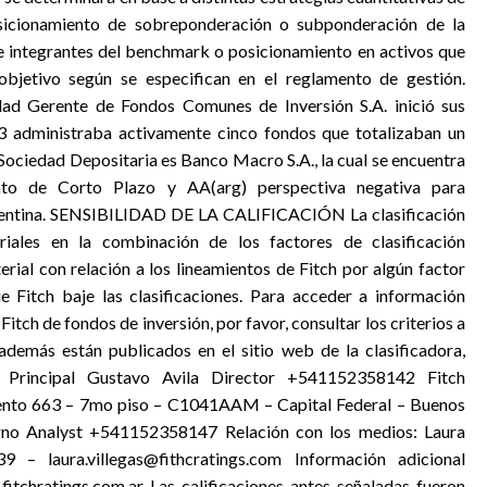
osicionamiento de sobreponderación o subponderación de la
ble integrantes del benchmark o posicionamiento en activos que
bjetivo según se especifican en el reglamento de gestión.
erente de Fondos Comunes de Inversión S.A. inició sus
3 administraba activamente cinco fondos que totalizaban un
 Sociedad Depositaria es Banco Macro S.A., la cual se encuentra
nto de Corto Plazo y AA(arg) perspectiva negativa para
gentina. SENSIBILIDAD DE LA CALIFICACIÓN La clasificación
iales en la combinación de los factores de clasificación
al con relación a los lineamientos de Fitch por algún factor
ue Fitch baje las clasificaciones. Para acceder a información
Fitch de fondos de inversión, por favor, consultar los criterios a
además están publicados en el sitio web de la clasificadora,
ta Principal Gustavo Avila Director +541152358142 Fitch
miento 663 – 7mo piso – C1041AAM – Capital Federal – Buenos
gno Analyst +541152358147 Relación con los medios: Laura
– laura.villegas@fithcratings.com Información adicional
itchratings.com.ar Las calificaciones antes señaladas fueron