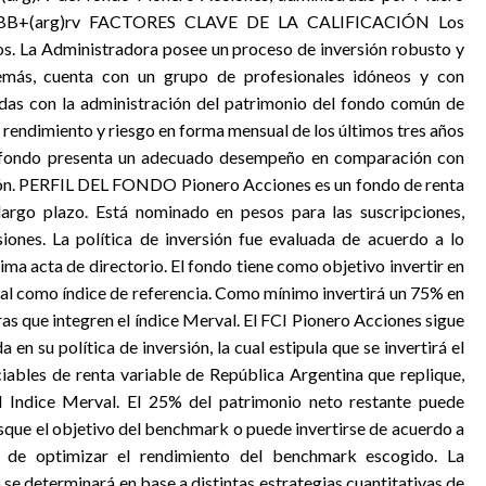
es BBB+(arg)rv FACTORES CLAVE DE LA CALIFICACIÓN Los
os. La Administradora posee un proceso de inversión robusto y
emás, cuenta con un grupo de profesionales idóneos y con
adas con la administración del patrimonio del fondo común de
 de rendimiento y riesgo en forma mensual de los últimos tres años
l fondo presenta un adecuado desempeño en comparación con
sión. PERFIL DEL FONDO Pionero Acciones es un fondo de renta
largo plazo. Está nominado en pesos para las suscripciones,
siones. La política de inversión fue evaluada de acuerdo a lo
ima acta de directorio. El fondo tiene como objetivo invertir en
val como índice de referencia. Como mínimo invertirá un 75% en
as que integren el índice Merval. El FCI Pionero Acciones sigue
 en su política de inversión, la cual estipula que se invertirá el
ables de renta variable de República Argentina que replique,
 Indice Merval. El 25% del patrimonio neto restante puede
usque el objetivo del benchmark o puede invertirse de acuerdo a
o de optimizar el rendimiento del benchmark escogido. La
se determinará en base a distintas estrategias cuantitativas de