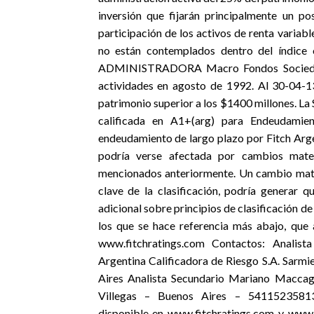
inversión que fijarán principalmente un p
participación de los activos de renta varia
no están contemplados dentro del índice o
ADMINISTRADORA Macro Fondos Sociedad G
actividades en agosto de 1992. Al 30-04-1
patrimonio superior a los $1400 millones. La
calificada en A1+(arg) para Endeudamie
endeudamiento de largo plazo por Fitch Ar
podría verse afectada por cambios mater
mencionados anteriormente. Un cambio materi
clave de la clasificación, podría generar q
adicional sobre principios de clasificación de 
los que se hace referencia más abajo, que 
www.fitchratings.com Contactos: Analis
Argentina Calificadora de Riesgo S.A. Sar
Aires Analista Secundario Mariano Macca
Villegas – Buenos Aires – 541152358139 
disponible en www.fitchratings.com y www.f