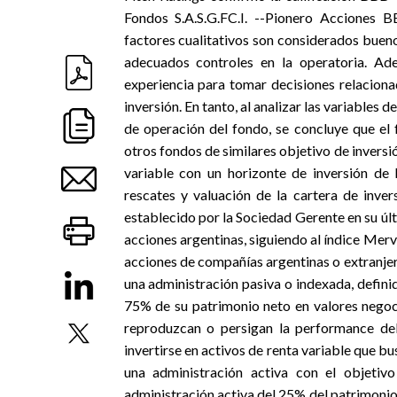
Fondos S.A.S.G.FC.I. --Pionero Accion
factores cualitativos son considerados buen
adecuados controles en la operatoria. Ad
experiencia para tomar decisiones relacion
inversión. En tanto, al analizar las variables
de operación del fondo, se concluye que e
otros fondos de similares objetivo de inver
variable con un horizonte de inversión de 
rescates y valuación de la cartera de inver
establecido por la Sociedad Gerente en su últ
acciones argentinas, siguiendo al índice Mer
acciones de compañías argentinas o extranjer
una administración pasiva o indexada, definida
75% de su patrimonio neto en valores negoci
reproduzcan o persigan la performance del
invertirse en activos de renta variable que b
una administración activa con el objetiv
administración activa del 25% del patrimonio 