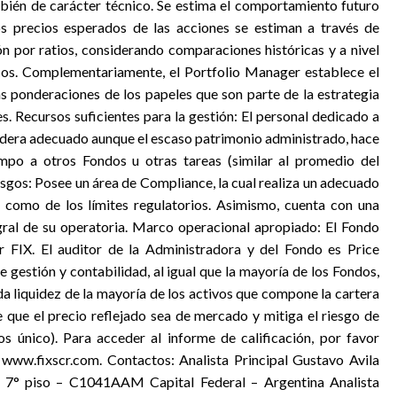
bién de carácter técnico. Se estima el comportamiento futuro
 precios esperados de las acciones se estiman a través de
ón por ratios, considerando comparaciones históricas y a nivel
icos. Complementariamente, el Portfolio Manager establece el
 ponderaciones de los papeles que son parte de la estrategia
es. Recursos suficientes para la gestión: El personal dedicado a
sidera adecuado aunque el escaso patrimonio administrado, hace
mpo a otros Fondos u otras tareas (similar al promedio del
sgos: Posee un área de Compliance, la cual realiza un adecuado
os como de los límites regulatorios. Asimismo, cuenta con una
tegral de su operatoria. Marco operacional apropiado: El Fondo
or FIX. El auditor de la Administradora y del Fondo es Price
 gestión y contabilidad, al igual que la mayoría de los Fondos,
da liquidez de la mayoría de los activos que compone la cartera
e que el precio reflejado sea de mercado y mitiga el riesgo de
s único). Para acceder al informe de calificación, por favor
a, www.fixscr.com. Contactos: Analista Principal Gustavo Avila
7° piso – C1041AAM Capital Federal – Argentina Analista