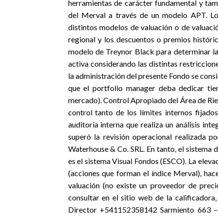
herramientas de carácter fundamental y tam
del Merval a través de un modelo APT. Los
distintos modelos de valuación o de valuaci
regional y los descuentos o premios histór
modelo de Treynor Black para determinar las
activa considerando las distintas restriccion
la administración del presente Fondo se con
que el portfolio manager deba dedicar tie
mercado). Control Apropiado del Área de Rie
control tanto de los límites internos fijad
auditoría interna que realiza un análisis in
superó la revisión operacional realizada p
Waterhouse & Co. SRL. En tanto, el sistema de
es el sistema Visual Fondos (ESCO). La eleva
(acciones que forman el índice Merval), hac
valuación (no existe un proveedor de precio
consultar en el sitio web de la calificador
Director +541152358142 Sarmiento 663 – 