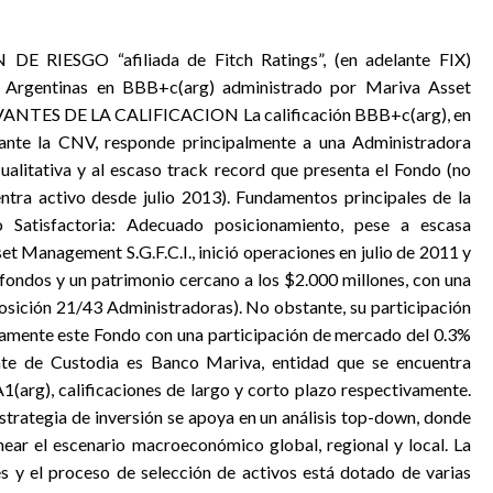
 RIESGO “afiliada de Fitch Ratings”, (en adelante FIX)
s Argentinas en BBB+c(arg) administrado por Mariva Asset
VANTES DE LA CALIFICACION La calificación BBB+c(arg), en
 ante la CNV, responde principalmente a una Administradora
cualitativa y al escaso track record que presenta el Fondo (no
ntra activo desde julio 2013). Fundamentos principales de la
 Satisfactoria: Adecuado posicionamiento, pese a escasa
et Management S.G.F.C.I., inició operaciones en julio de 2011 y
ondos y un patrimonio cercano a los $2.000 millones, con una
osición 21/43 Administradoras). No obstante, su participación
icamente este Fondo con una participación de mercado del 0.3%
nte de Custodia es Banco Mariva, entidad que se encuentra
A1(arg), calificaciones de largo y corto plazo respectivamente.
estrategia de inversión se apoya en un análisis top-down, donde
inear el escenario macroeconómico global, regional y local. La
es y el proceso de selección de activos está dotado de varias