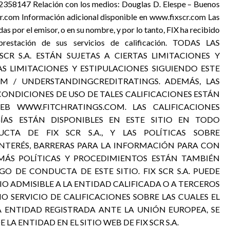
358147 Relación con los medios: Douglas D. Elespe – Buenos
.com Información adicional disponible en www.fixscr.com Las
das por el emisor, o en su nombre, y por lo tanto, FIX ha recibido
 prestación de sus servicios de calificación. TODAS LAS
 SCR S.A. ESTÁN SUJETAS A CIERTAS LIMITACIONES Y
AS LIMITACIONES Y ESTIPULACIONES SIGUIENDO ESTE
COM / UNDERSTANDINGCREDITRATINGS. ADEMÁS, LAS
 CONDICIONES DE USO DE TALES CALIFICACIONES ESTÁN
EB WWW.FITCHRATINGS.COM. LAS CALIFICACIONES
GÍAS ESTÁN DISPONIBLES EN ESTE SITIO EN TODO
TA DE FIX SCR S.A., Y LAS POLÍTICAS SOBRE
INTERÉS, BARRERAS PARA LA INFORMACIÓN PARA CON
EMÁS POLÍTICAS Y PROCEDIMIENTOS ESTÁN TAMBIÉN
GO DE CONDUCTA DE ESTE SITIO. FIX SCR S.A. PUEDE
 ADMISIBLE A LA ENTIDAD CALIFICADA O A TERCEROS
O SERVICIO DE CALIFICACIONES SOBRE LAS CUALES EL
A ENTIDAD REGISTRADA ANTE LA UNIÓN EUROPEA, SE
A ENTIDAD EN EL SITIO WEB DE FIX SCR S.A.