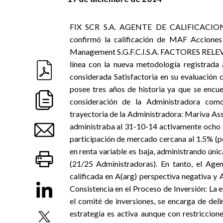
FIX SCR S.A. AGENTE DE CALIFICACION DE
confirmó la calificación de MAF Accione
Management S.G.F.C.I.S.A. FACTORES RELE
línea con la nueva metodología registrada
considerada Satisfactoria en su evaluación 
posee tres años de historia ya que se encue
consideración de la Administradora como
trayectoria de la Administradora: Mariva Ass
administraba al 31-10-14 activamente ocho f
participación de mercado cercana al 1.5% (p
en renta variable es baja, administrando ún
(21/25 Administradoras). En tanto, el Age
calificada en A(arg) perspectiva negativa y 
Consistencia en el Proceso de Inversión: La 
el comité de inversiones, se encarga de del
estrategia es activa aunque con restriccion