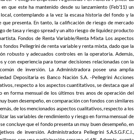
ta en que este ha mantenido desde su lanzamiento (Feb’11) un
local, contemplando a la vez la escasa historia del fondo y la
que presenta. En tanto, la calificación de riesgo de mercado
go de tasa y riesgo spread y un alto riesgo de liquidez producto
partista. Fondos de Renta Variable/Renta Mixta Los aspectos
 fondos Pellegrini de renta variable y renta mixta, dado que la
ión robusto y adecuados controles en la operatoria. Además,
s y con experiencia para tomar decisiones relacionadas con la
 común de inversión. La Administradora posee una amplia
ciedad Depositaria es Banco Nación S.A. -Pellegrini Acciones
ivos, respecto a los aspectos cuantitativos, se destaca que al
sgo en forma mensual de los últimos tres anos de operación del
 muy buen desempeño, en comparación con fondos con similares
Además, de los mencionados aspectos cualitativos, respecto a los
lizar las variables de rendimiento y riesgo en forma mensual de
o, se concluye que el fondo presenta un muy buen desempeño, en
ivos de inversión. Administradora Pellegrini S.A.S.G.F.C.I.,
illones con una participación cercana al 6%. Además, cuenta