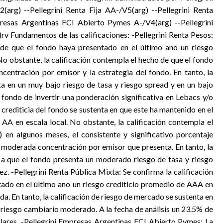
V2(arg) --Pellegrini Renta Fija AA-/V5(arg) --Pellegrini Renta
resas Argentinas FCI Abierto Pymes A-/V4(arg) --Pellegrini
)rv Fundamentos de las calificaciones: -Pellegrini Renta Pesos:
o de que el fondo haya presentado en el último ano un riesgo
No obstante, la calificación contempla el hecho de que el fondo
ncentración por emisor y la estrategia del fondo. En tanto, la
ta en un muy bajo riesgo de tasa y riesgo spread y en un bajo
l fondo de invertir una ponderación significativa en Lebacs y/o
 crediticia del fondo se sustenta en que este ha mantenido en el
 AA en escala local. No obstante, la calificación contempla el
 en algunos meses, el consistente y significativo porcentaje
la moderada concentración por emisor que presenta. En tanto, la
 a que el fondo presenta un moderado riesgo de tasa y riesgo
z. -Pellegrini Renta Pública Mixta: Se confirma la calificación
ntado en el último ano un riesgo crediticio promedio de AAA en
nada. En tanto, la calificación de riesgo de mercado se sustenta en
n riesgo cambiario moderado. A la fecha de análisis un 23.5% de
lares. -Pellegrini Empresas Argentinas FCI Abierto Pymes: La