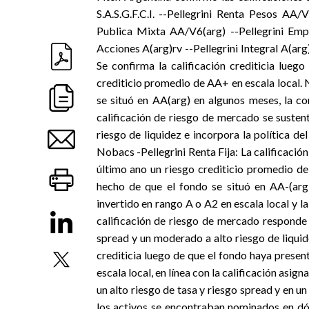
S.A.S.G.F.C.I. --Pellegrini Renta Pesos AA/
Publica Mixta AA/V6(arg) --Pellegrini Emp
Acciones A(arg)rv --Pellegrini Integral A(arg
Se confirma la calificación crediticia lueg
crediticio promedio de AA+ en escala local. 
se situó en AA(arg) en algunos meses, la co
calificación de riesgo de mercado se susten
riesgo de liquidez e incorpora la política de
Nobacs -Pellegrini Renta Fija: La calificación
último ano un riesgo crediticio promedio de
hecho de que el fondo se situó en AA-(arg)
invertido en rango A o A2 en escala local y 
calificación de riesgo de mercado responde
spread y un moderado a alto riesgo de liquide
crediticia luego de que el fondo haya prese
escala local, en línea con la calificación asig
un alto riesgo de tasa y riesgo spread y en u
los activos se encontraban nominados en dó