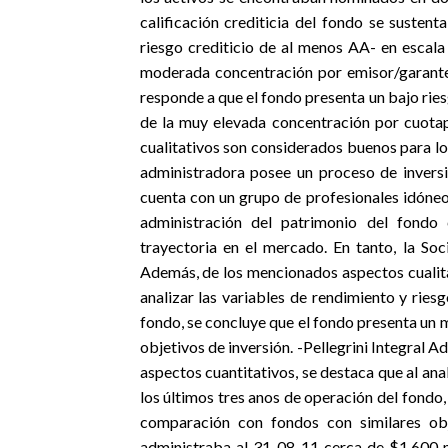
calificación crediticia del fondo se susten
riesgo crediticio de al menos AA- en escala 
moderada concentración por emisor/garante 
responde a que el fondo presenta un bajo ries
de la muy elevada concentración por cuota
cualitativos son considerados buenos para los
administradora posee un proceso de invers
cuenta con un grupo de profesionales idóneo
administración del patrimonio del fondo
trayectoria en el mercado. En tanto, la So
Además, de los mencionados aspectos cualitat
analizar las variables de rendimiento y rie
fondo, se concluye que el fondo presenta un
objetivos de inversión. -Pellegrini Integral 
aspectos cuantitativos, se destaca que al ana
los últimos tres anos de operación del fond
comparación con fondos con similares objet
administraba al 31-08-11 cerca de $1.600 m