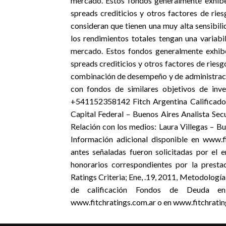
mercado. Estos fondos generalmente exhiben 
spreads crediticios y otros factores de ri
consideran que tienen una muy alta sensibili
los rendimientos totales tengan una variab
mercado. Estos fondos generalmente exhiben
spreads crediticios y otros factores de ries
combinación de desempeño y de administraci
con fondos de similares objetivos de inve
+541152358142 Fitch Argentina Calificad
Capital Federal – Buenos Aires Analista S
Relación con los medios: Laura Villegas – B
Información adicional disponible en www.fi
antes señaladas fueron solicitadas por el e
honorarios correspondientes por la prestac
Ratings Criteria; Ene, .19, 2011, Metodología
de calificación Fondos de Deuda en 
www.fitchratings.com.ar o en www.fitchratin