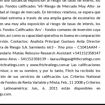
una sustancial exposición al riesgo de tasas de interés, los
esgo. Fondos calificados ‘V6’-Riesgo de Mercado Muy Alto- se
dad al riesgo de mercado. En términos relativos, se espera que
ilidad extrema a través de una amplia gama de escenarios de
 una muy alta exposición al riesgo de tasas de interés, los
go. Fondos Calificados ‘Arv’ - fondos comunes de inversión cuya
ón, así como su capacidad operativa es buena en comparación
rsión. Contactos: Analista Principal Gustavo Avila Director
ora de Riesgo S.A. Sarmiento 663 – 7mo piso – C1041AAM –
ecundario Matías Rebozov Research Assistant +541152358147
uenos Aires – 541152358139 – laura.villegas@fithcratings.com
tchratings.com y www.fitchratings.com.ar Las calificaciones
misor, o en su nombre, y por lo tanto, Fitch ha recibido los
ión de sus servicios de calificación. Los Criterios National
 de Fondos de Renta Variable y Mixta; Feb., 11 2008 y Criterios
Latinoamérica; Jun., 6, 2011 están disponibles en
gs.com.