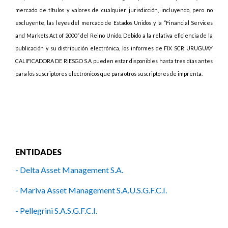
mercado de títulos y valores de cualquier jurisdicción, incluyendo, pero no
excluyente, las leyes del mercado de Estados Unidos y la “Financial Services
and Markets Act of 2000” del Reino Unido. Debido a la relativa eficiencia de la
publicación y su distribución electrónica, los informes de FIX SCR URUGUAY
CALIFICADORA DE RIESGO S.A pueden estar disponibles hasta tres días antes
para los suscriptores electrónicos que para otros suscriptores de imprenta.
ENTIDADES
- Delta Asset Management S.A.
- Mariva Asset Management S.A.U.S.G.F.C.I.
- Pellegrini S.A.S.G.F.C.I.