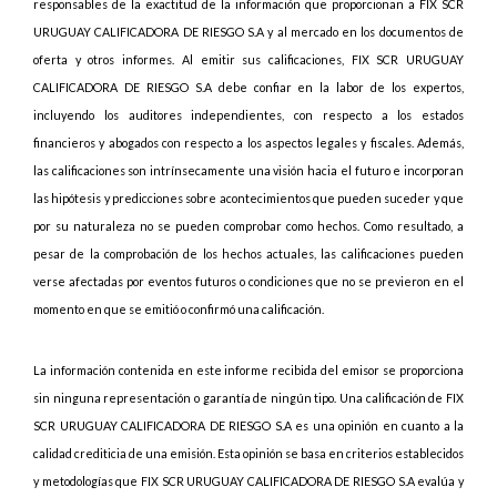
responsables de la exactitud de la información que proporcionan a FIX SCR
URUGUAY CALIFICADORA DE RIESGO S.A y al mercado en los documentos de
oferta y otros informes. Al emitir sus calificaciones, FIX SCR URUGUAY
CALIFICADORA DE RIESGO S.A debe confiar en la labor de los expertos,
incluyendo los auditores independientes, con respecto a los estados
financieros y abogados con respecto a los aspectos legales y fiscales. Además,
las calificaciones son intrínsecamente una visión hacia el futuro e incorporan
las hipótesis y predicciones sobre acontecimientos que pueden suceder y que
por su naturaleza no se pueden comprobar como hechos. Como resultado, a
pesar de la comprobación de los hechos actuales, las calificaciones pueden
verse afectadas por eventos futuros o condiciones que no se previeron en el
momento en que se emitió o confirmó una calificación.
La información contenida en este informe recibida del emisor se proporciona
sin ninguna representación o garantía de ningún tipo. Una calificación de FIX
SCR URUGUAY CALIFICADORA DE RIESGO S.A es una opinión en cuanto a la
calidad crediticia de una emisión. Esta opinión se basa en criterios establecidos
y metodologías que FIX SCR URUGUAY CALIFICADORA DE RIESGO S.A evalúa y