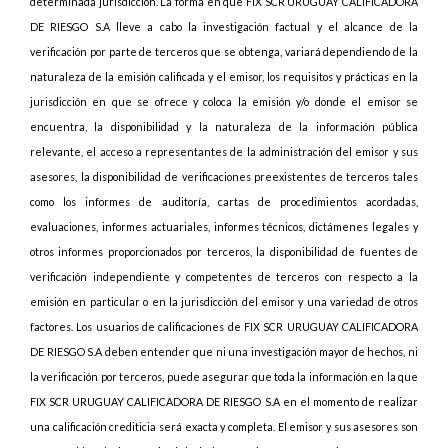
determinada jurisdicción. La forma en que FIX SCR URUGUAY CALIFICADORA
DE RIESGO S.A lleve a cabo la investigación factual y el alcance de la
verificación por parte de terceros que se obtenga, variará dependiendo de la
naturaleza de la emisión calificada y el emisor, los requisitos y prácticas en la
jurisdicción en que se ofrece y coloca la emisión y/o donde el emisor se
encuentra, la disponibilidad y la naturaleza de la información pública
relevante, el acceso a representantes de la administración del emisor y sus
asesores, la disponibilidad de verificaciones preexistentes de terceros tales
como los informes de auditoría, cartas de procedimientos acordadas,
evaluaciones, informes actuariales, informes técnicos, dictámenes legales y
otros informes proporcionados por terceros, la disponibilidad de fuentes de
verificación independiente y competentes de terceros con respecto a la
emisión en particular o en la jurisdicción del emisor y una variedad de otros
factores. Los usuarios de calificaciones de FIX SCR URUGUAY CALIFICADORA
DE RIESGO S.A deben entender que ni una investigación mayor de hechos, ni
la verificación por terceros, puede asegurar que toda la información en la que
FIX SCR URUGUAY CALIFICADORA DE RIESGO S.A en el momento de realizar
una calificación crediticia será exacta y completa. El emisor y sus asesores son