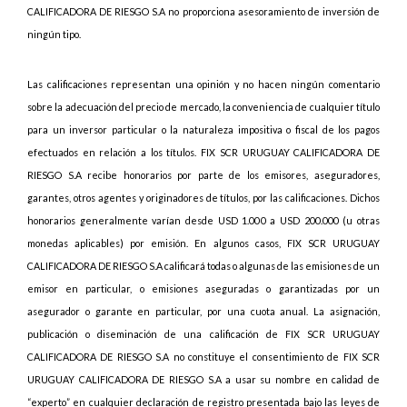
CALIFICADORA DE RIESGO S.A no proporciona asesoramiento de inversión de
ningún tipo.
Las calificaciones representan una opinión y no hacen ningún comentario
sobre la adecuación del precio de mercado, la conveniencia de cualquier título
para un inversor particular o la naturaleza impositiva o fiscal de los pagos
efectuados en relación a los títulos. FIX SCR URUGUAY CALIFICADORA DE
RIESGO S.A recibe honorarios por parte de los emisores, aseguradores,
garantes, otros agentes y originadores de títulos, por las calificaciones. Dichos
honorarios generalmente varían desde USD 1.000 a USD 200.000 (u otras
monedas aplicables) por emisión. En algunos casos, FIX SCR URUGUAY
CALIFICADORA DE RIESGO S.A calificará todas o algunas de las emisiones de un
emisor en particular, o emisiones aseguradas o garantizadas por un
asegurador o garante en particular, por una cuota anual. La asignación,
publicación o diseminación de una calificación de FIX SCR URUGUAY
CALIFICADORA DE RIESGO S.A no constituye el consentimiento de FIX SCR
URUGUAY CALIFICADORA DE RIESGO S.A a usar su nombre en calidad de
“experto” en cualquier declaración de registro presentada bajo las leyes de