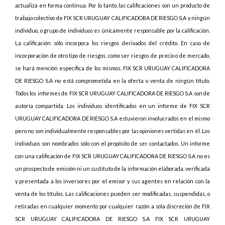
actualiza en forma continua. Por lo tanto, las calificaciones son un producto de
trabajo colectivo de FIX SCR URUGUAY CALIFICADORA DE RIESGO S.A y ningún
individuo, o grupo de individuos es únicamente responsable por la calificación.
La calificación sólo incorpora los riesgos derivados del crédito. En caso de
incorporación de otro tipo de riesgos, como ser riesgos de precio o de mercado,
se hará mención específica de los mismos. FIX SCR URUGUAY CALIFICADORA
DE RIESGO S.A no está comprometida en la oferta o venta de ningún título.
Todos los informes de FIX SCR URUGUAY CALIFICADORA DE RIESGO S.A son de
autoría compartida. Los individuos identificados en un informe de FIX SCR
URUGUAY CALIFICADORA DE RIESGO S.A estuvieron involucrados en el mismo
pero no son individualmente responsables por las opiniones vertidas en él. Los
individuos son nombrados solo con el propósito de ser contactados. Un informe
con una calificación de FIX SCR URUGUAY CALIFICADORA DE RIESGO S.A no es
un prospecto de emisión ni un sustituto de la información elaborada, verificada
y presentada a los inversores por el emisor y sus agentes en relación con la
venta de los títulos. Las calificaciones pueden ser modificadas, suspendidas, o
retiradas en cualquier momento por cualquier razón a sola discreción de FIX
SCR URUGUAY CALIFICADORA DE RIESGO S.A FIX SCR URUGUAY