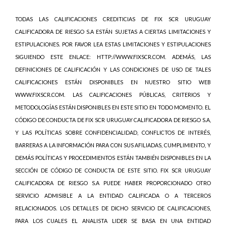
TODAS LAS CALIFICACIONES CREDITICIAS DE FIX SCR URUGUAY
CALIFICADORA DE RIESGO S.A ESTÁN SUJETAS A CIERTAS LIMITACIONES Y
ESTIPULACIONES. POR FAVOR LEA ESTAS LIMITACIONES Y ESTIPULACIONES
SIGUIENDO ESTE ENLACE: HTTP://WWW.FIXSCR.COM. ADEMÁS, LAS
DEFINICIONES DE CALIFICACIÓN Y LAS CONDICIONES DE USO DE TALES
CALIFICACIONES ESTÁN DISPONIBLES EN NUESTRO SITIO WEB
WWW.FIXSCR.COM. LAS CALIFICACIONES PÚBLICAS, CRITERIOS Y
METODOLOGÍAS ESTÁN DISPONIBLES EN ESTE SITIO EN TODO MOMENTO. EL
CÓDIGO DE CONDUCTA DE FIX SCR URUGUAY CALIFICADORA DE RIESGO S.A,
Y LAS POLÍTICAS SOBRE CONFIDENCIALIDAD, CONFLICTOS DE INTERÉS,
BARRERAS A LA INFORMACIÓN PARA CON SUS AFILIADAS, CUMPLIMIENTO, Y
DEMÁS POLÍTICAS Y PROCEDIMIENTOS ESTÁN TAMBIÉN DISPONIBLES EN LA
SECCIÓN DE CÓDIGO DE CONDUCTA DE ESTE SITIO. FIX SCR URUGUAY
CALIFICADORA DE RIESGO S.A PUEDE HABER PROPORCIONADO OTRO
SERVICIO ADMISIBLE A LA ENTIDAD CALIFICADA O A TERCEROS
RELACIONADOS. LOS DETALLES DE DICHO SERVICIO DE CALIFICACIONES,
PARA LOS CUALES EL ANALISTA LIDER SE BASA EN UNA ENTIDAD