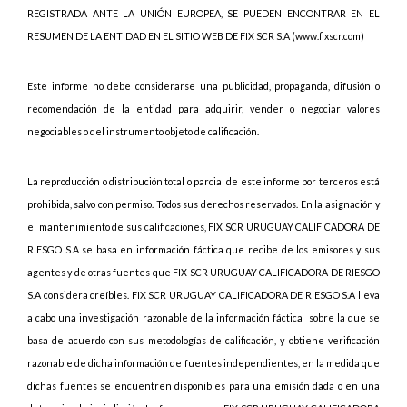
REGISTRADA ANTE LA UNIÓN EUROPEA, SE PUEDEN ENCONTRAR EN EL
RESUMEN DE LA ENTIDAD EN EL SITIO WEB DE FIX SCR S.A (www.fixscr.com)
Este informe no debe considerarse una publicidad, propaganda, difusión o
recomendación de la entidad para adquirir, vender o negociar valores
negociables o del instrumento objeto de calificación.
La reproducción o distribución total o parcial de este informe por terceros está
prohibida, salvo con permiso. Todos sus derechos reservados. En la asignación y
el mantenimiento de sus calificaciones, FIX SCR URUGUAY CALIFICADORA DE
RIESGO S.A se basa en información fáctica que recibe de los emisores y sus
agentes y de otras fuentes que FIX SCR URUGUAY CALIFICADORA DE RIESGO
S.A considera creíbles. FIX SCR URUGUAY CALIFICADORA DE RIESGO S.A lleva
a cabo una investigación razonable de la información fáctica sobre la que se
basa de acuerdo con sus metodologías de calificación, y obtiene verificación
razonable de dicha información de fuentes independientes, en la medida que
dichas fuentes se encuentren disponibles para una emisión dada o en una