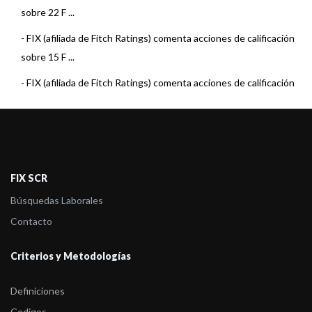
sobre 22 F ...
-
FIX (afiliada de Fitch Ratings) comenta acciones de calificación
sobre 15 F ...
-
FIX (afiliada de Fitch Ratings) comenta acciones de calificación
sobre 3 Fo ...
-
FIX (afiliada de Fitch Ratings) comenta acciones de calificación
sobre 22 F ...
-
FIX (afiliada de Fitch Ratings) comenta acciones de calificación
FIX SCR
sobre 23 F ...
Búsquedas Laborales
-
FIX (afiliada de Fitch Ratings) comenta acciones de calificación
Contacto
sobre 23 F ...
Criterios y Metodologías
-
FIX (afiliada de Fitch) asigna calificación a Toronto Trust
Retorno Total
Definiciones
-
FIX (afiliada de Fitch) asigna calificación a Toronto Trust
Codigos