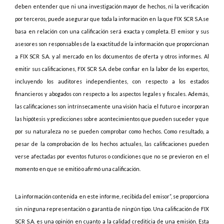
deben entender que ni una investigación mayor de hechos, ni la verificación
por terceros, puede asegurar que toda la información en la que FIX SCR S.A.se
basa en relación con una calificación será exacta y completa. El emisor y sus
asesores son responsables de la exactitud de la información que proporcionan
a FIX SCR S.A. y al mercado en los documentos de oferta y otros informes. Al
emitir sus calificaciones, FIX SCR S.A. debe confiar en la labor de los expertos,
incluyendo los auditores independientes, con respecto a los estados
financieros y abogados con respecto a los aspectos legales y fiscales. Además,
las calificaciones son intrínsecamente una visión hacia el futuro e incorporan
las hipótesis y predicciones sobre acontecimientos que pueden suceder y que
por su naturaleza no se pueden comprobar como hechos. Como resultado, a
pesar de la comprobación de los hechos actuales, las calificaciones pueden
verse afectadas por eventos futuros o condiciones que no se previeron en el
momento en que se emitió o afirmó una calificación.
La información contenida en este informe, recibida del emisor”, se proporciona
sin ninguna representación o garantía de ningún tipo. Una calificación de FIX
SCR S.A. es una opinión en cuanto a la calidad crediticia de una emisión. Esta