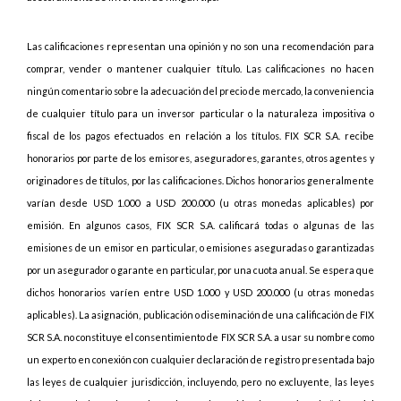
Las calificaciones representan una opinión y no son una recomendación para
comprar, vender o mantener cualquier título. Las calificaciones no hacen
ningún comentario sobre la adecuación del precio de mercado, la conveniencia
de cualquier título para un inversor particular o la naturaleza impositiva o
fiscal de los pagos efectuados en relación a los títulos. FIX SCR S.A. recibe
honorarios por parte de los emisores, aseguradores, garantes, otros agentes y
originadores de títulos, por las calificaciones. Dichos honorarios generalmente
varían desde USD 1.000 a USD 200.000 (u otras monedas aplicables) por
emisión. En algunos casos, FIX SCR S.A. calificará todas o algunas de las
emisiones de un emisor en particular, o emisiones aseguradas o garantizadas
por un asegurador o garante en particular, por una cuota anual. Se espera que
dichos honorarios varíen entre USD 1.000 y USD 200.000 (u otras monedas
aplicables). La asignación, publicación o diseminación de una calificación de FIX
SCR S.A. no constituye el consentimiento de FIX SCR S.A. a usar su nombre como
un experto en conexión con cualquier declaración de registro presentada bajo
las leyes de cualquier jurisdicción, incluyendo, pero no excluyente, las leyes