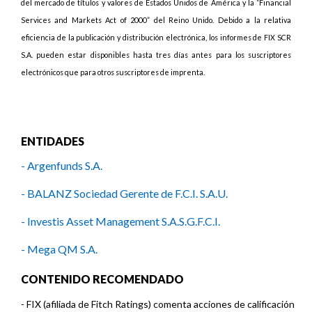
del mercado de títulos y valores de Estados Unidos de América y la “Financial
Services and Markets Act of 2000” del Reino Unido. Debido a la relativa
eficiencia de la publicación y distribución electrónica, los informes de FIX SCR
S.A. pueden estar disponibles hasta tres días antes para los suscriptores
electrónicos que para otros suscriptores de imprenta.
ENTIDADES
- Argenfunds S.A.
- BALANZ Sociedad Gerente de F.C.I. S.A.U.
- Investis Asset Management S.A.S.G.F.C.I.
- Mega QM S.A.
- MegaQM S.A.
CONTENIDO RECOMENDADO
- QM Asset Management S.G.F.C.I. S.A.
-
FIX (afiliada de Fitch Ratings) comenta acciones de calificación