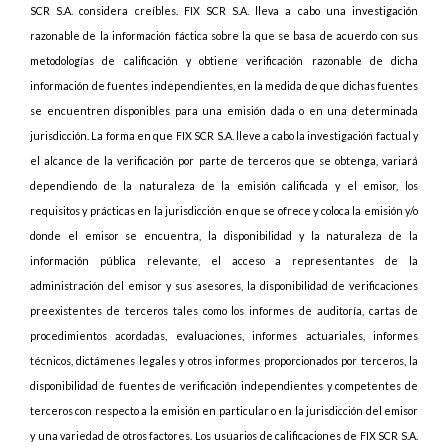
SCR S.A. considera creíbles. FIX SCR S.A. lleva a cabo una investigación
razonable de la información fáctica sobre la que se basa de acuerdo con sus
metodologías de calificación y obtiene verificación razonable de dicha
información de fuentes independientes, en la medida de que dichas fuentes
se encuentren disponibles para una emisión dada o en una determinada
jurisdicción. La forma en que FIX SCR S.A. lleve a cabo la investigación factual y
el alcance de la verificación por parte de terceros que se obtenga, variará
dependiendo de la naturaleza de la emisión calificada y el emisor, los
requisitos y prácticas en la jurisdicción en que se ofrece y coloca la emisión y/o
donde el emisor se encuentra, la disponibilidad y la naturaleza de la
información pública relevante, el acceso a representantes de la
administración del emisor y sus asesores, la disponibilidad de verificaciones
preexistentes de terceros tales como los informes de auditoría, cartas de
procedimientos acordadas, evaluaciones, informes actuariales, informes
técnicos, dictámenes legales y otros informes proporcionados por terceros, la
disponibilidad de fuentes de verificación independientes y competentes de
terceros con respecto a la emisión en particular o en la jurisdicción del emisor
y una variedad de otros factores. Los usuarios de calificaciones de FIX SCR S.A.