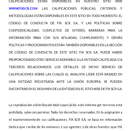
CALIFICACIONES ESTÁN DISPONIBLES EN NUESTRO SITIO WEB
WWW.FIXSCR.COM
. LAS CALIFICACIONES PÚBLICAS, CRITERIOS Y
METODOLOGÍAS ESTÁN DISPONIBLES EN ESTE SITIO EN TODO MOMENTO. EL
CÓDIGO DE CONDUCTA DE FIX SCR S.A., Y LAS POLÍTICAS SOBRE
CONFIDENCIALIDAD, CONFLICTOS DE INTERÉS, BARRERAS PARA LA
INFORMACIÓN PARA CON SUS AFILIADAS, CUMPLIMIENTO, Y DEMÁS
POLÍTICAS Y PROCEDIMIENTOS ESTÁN TAMBIÉN DISPONIBLES EN LA SECCIÓN
DE CÓDIGO DE CONDUCTA DE ESTE SITIO. FIX SCR S.A. PUEDE HABER
PROPORCIONADO OTRO SERVICIO ADMISIBLE A LA ENTIDAD CALIFICADA O A
TERCEROS RELACIONADOS. LOS DETALLES DE DICHO SERVICIO DE
CALIFICACIONES SOBRE LAS CUALES EL ANALISTA LIDER ESTÁ BASADO EN
UNA ENTIDAD REGISTRADA ANTE LA UNIÓN EUROPEA, SE PUEDEN
ENCONTRAR EN EL RESUMEN DE LA ENTIDAD EN EL SITIO WEB DE FIX SCR S.A.
La reproducción o distribución total o parcial de este informe por terceros está
prohibida, salvo con permiso. Todos los derechos reservados. En la asignación y
el mantenimiento de sus calificaciones, FIX SCR S.A. se basa en información
fáctica que recibe de los emisores y sus agentes y de otras fuentes que FIX