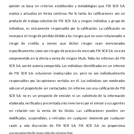
opinión se basa en criterios establecidos y metodologías que FIX SCR S.A.
evalúa y actualiza en forma continua. Por lo tanto, las calificaciones son un
producto de trabajo colectivo de FIX SCR S.A. y ningún individuo, o grupo de
individuos, es únicamente responsable por la calificación. La calificación no
incorpora el riesgo de pérdida debido a los riesgos que no sean relacionados a
riesgo de crédito, a menos que dichos riesgos sean mencionados
específicamente, como son riesgos de precio o de mercado. FIX SCR S.A. no está
comprometido en la oferta o venta de ningún título. Todos los informes de FIX
SCR S.A. son de autoría compartida. Los individuos identificados en un informe
de FIX SCR S.A. estuvieron involucrados en, pero no son individualmente
responsables por, las opiniones vertidas en él. Los individuos son nombrados
solo con el propósito de ser contactados. Un informe con una calificación de FIX
SCR S.A. no es un prospecto de emisión ni un substituto de la información
elaborada, verificada y presentada a los inversores por el emisor y sus agentes
en relación con la venta de los títulos. Las calificaciones pueden ser
modificadas, suspendidas, o retiradas en cualquier momento por cualquier
razón a sola discreción de FIX SCR S.A. FIX SCR S.A. no proporciona
asesoramiento de inversión de ningún tipo.