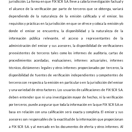
jurisdicción. La forma en que FIX SCR S.A. lleve a cabo la investigación factual y
el alcance de la verificación por parte de terceros que se obtenga, variará
dependiendo de la naturaleza de la emisión calificada y el emisor, los
requisitos y prácticas en la jurisdicción en que se ofrece y coloca la emisión y/o
donde el emisor se encuentra, la disponibilidad y la naturaleza de la
información pública relevante, el acceso a representantes de la
administración del emisor y sus asesores, la disponibilidad de verificaciones
preexistentes de terceros tales como los informes de auditoría, cartas de
procedimientos acordadas, evaluaciones, informes actuariales, informes
técnicos, dictámenes legales y otros informes proporcionados por terceros, la
disponibilidad de fuentes de verificación independientes y competentes de
terceros con respecto a la emisión en particular o en la jurisdicción del emisor
y una variedad de otros factores. Los usuarios de calificaciones de FIX SCR S.A.
deben entender que ni una investigación mayor de hechos, ni la verificación
por terceros, puede asegurar que toda la información en la que FIX SCR S.A.se
basa en relación con una calificación será exacta y completa. El emisor y sus
asesores son responsables de la exactitud de la información que proporcionan
a FIX SCR S.A. y al mercado en los documentos de oferta y otros informes. Al