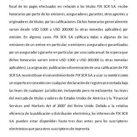
fiscal de los pagos efectuados en relación a los títulos. FIX SCR S.A. recibe
honorarios por parte de los emisores, aseguradores, garantes, otros agentes y
originadores de títulos, por las calificaciones. Dichos honorarios generalmente
varían desde USD 1.000 a USD 200.000 (u otras monedas aplicables) por
emisión. En algunos casos, FIX SCR S.A. calificará todas o algunas de las
emisiones de un emisor en particular, o emisiones aseguradas o garantizadas
por un asegurador o garante en particular, por una cuota anual. Se espera que
dichos honorarios varíen entre USD 1.000 y USD 200.000 (u otras monedas
aplicables). La asignación, publicación o diseminación de una calificación de FIX
SCR S.A. no constituye el consentimiento de FIX SCR S.A. a usar su nombre como
un experto en conexión con cualquier declaración de registro presentada bajo
las leyes de cualquier jurisdicción, incluyendo, pero no excluyente, las leyes
del mercado de títulos y valores de Estados Unidos de América y la “Financial
Services and Markets Act of 2000” del Reino Unido. Debido a la relativa
eficiencia de la publicación y distribución electrónica, los informes de FIX SCR
S.A. pueden estar disponibles hasta tres días antes para los suscriptores
electrónicos que para otros suscriptores de imprenta.