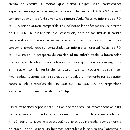
riesgo de crédito, a menos que dichos riesgos sean mencionados
específicamente, como son riesgos de precio o de mercado. FIX SCR S.A. no está
comprometido en la oferta o venta de ningún título. Todos los informes de FIX
SCR S.A. son de autoría compartida. Los individuos identificados en un informe
de FIX SCR S.A. estuvieron involucrados en, pero no son individualmente
responsables por, las opiniones vertidas en él. Los individuos son nombrados
solo con el propósito de ser contactados. Un informe con una calificación de FIX
SCR S.A. no es un prospecto de emisión ni un substituto de la información
elaborada, verificada y presentada a los inversores por el emisor y sus agentes
en relación con la venta de los títulos. Las calificaciones pueden ser
modificadas, suspendidas, o retiradas en cualquier momento por cualquier
razón a sola discreción de FIX SCR S.A. FIX SCR S.A. no proporciona
asesoramiento de inversión de ningún tipo.
Las calificaciones representan una opinión y no son una recomendación para
comprar, vender o mantener cualquier título. Las calificaciones no hacen
ningún comentario sobre la adecuación del precio de mercado, la conveniencia
de cualquier título para un inversor particular o la naturaleza impositiva o