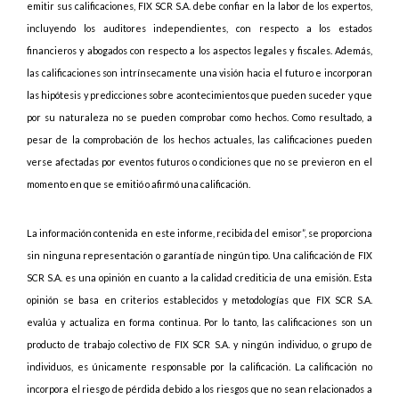
emitir sus calificaciones, FIX SCR S.A. debe confiar en la labor de los expertos,
incluyendo los auditores independientes, con respecto a los estados
financieros y abogados con respecto a los aspectos legales y fiscales. Además,
las calificaciones son intrínsecamente una visión hacia el futuro e incorporan
las hipótesis y predicciones sobre acontecimientos que pueden suceder y que
por su naturaleza no se pueden comprobar como hechos. Como resultado, a
pesar de la comprobación de los hechos actuales, las calificaciones pueden
verse afectadas por eventos futuros o condiciones que no se previeron en el
momento en que se emitió o afirmó una calificación.
La información contenida en este informe, recibida del emisor”, se proporciona
sin ninguna representación o garantía de ningún tipo. Una calificación de FIX
SCR S.A. es una opinión en cuanto a la calidad crediticia de una emisión. Esta
opinión se basa en criterios establecidos y metodologías que FIX SCR S.A.
evalúa y actualiza en forma continua. Por lo tanto, las calificaciones son un
producto de trabajo colectivo de FIX SCR S.A. y ningún individuo, o grupo de
individuos, es únicamente responsable por la calificación. La calificación no
incorpora el riesgo de pérdida debido a los riesgos que no sean relacionados a