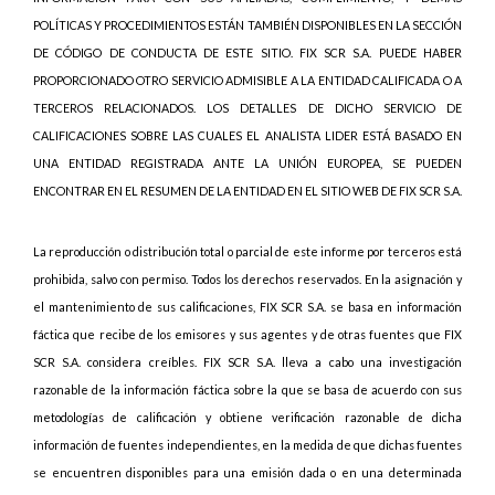
POLÍTICAS Y PROCEDIMIENTOS ESTÁN TAMBIÉN DISPONIBLES EN LA SECCIÓN
DE CÓDIGO DE CONDUCTA DE ESTE SITIO. FIX SCR S.A. PUEDE HABER
PROPORCIONADO OTRO SERVICIO ADMISIBLE A LA ENTIDAD CALIFICADA O A
TERCEROS RELACIONADOS. LOS DETALLES DE DICHO SERVICIO DE
CALIFICACIONES SOBRE LAS CUALES EL ANALISTA LIDER ESTÁ BASADO EN
UNA ENTIDAD REGISTRADA ANTE LA UNIÓN EUROPEA, SE PUEDEN
ENCONTRAR EN EL RESUMEN DE LA ENTIDAD EN EL SITIO WEB DE FIX SCR S.A.
La reproducción o distribución total o parcial de este informe por terceros está
prohibida, salvo con permiso. Todos los derechos reservados. En la asignación y
el mantenimiento de sus calificaciones, FIX SCR S.A. se basa en información
fáctica que recibe de los emisores y sus agentes y de otras fuentes que FIX
SCR S.A. considera creíbles. FIX SCR S.A. lleva a cabo una investigación
razonable de la información fáctica sobre la que se basa de acuerdo con sus
metodologías de calificación y obtiene verificación razonable de dicha
información de fuentes independientes, en la medida de que dichas fuentes
se encuentren disponibles para una emisión dada o en una determinada