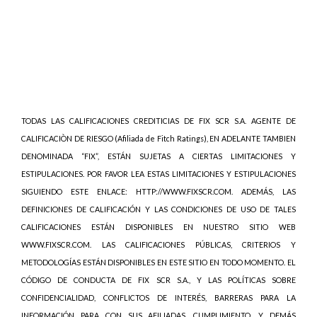
TODAS LAS CALIFICACIONES CREDITICIAS DE FIX SCR S.A. AGENTE DE
CALIFICACIÒN DE RIESGO (Afiliada de Fitch Ratings), EN ADELANTE TAMBIEN
DENOMINADA “FIX”, ESTÁN SUJETAS A CIERTAS LIMITACIONES Y
ESTIPULACIONES. POR FAVOR LEA ESTAS LIMITACIONES Y ESTIPULACIONES
SIGUIENDO ESTE ENLACE: HTTP://WWW.FIXSCR.COM. ADEMÁS, LAS
DEFINICIONES DE CALIFICACIÓN Y LAS CONDICIONES DE USO DE TALES
CALIFICACIONES ESTÁN DISPONIBLES EN NUESTRO SITIO WEB
WWW.FIXSCR.COM. LAS CALIFICACIONES PÚBLICAS, CRITERIOS Y
METODOLOGÍAS ESTÁN DISPONIBLES EN ESTE SITIO EN TODO MOMENTO. EL
CÓDIGO DE CONDUCTA DE FIX SCR S.A., Y LAS POLÍTICAS SOBRE
CONFIDENCIALIDAD, CONFLICTOS DE INTERÉS, BARRERAS PARA LA
INFORMACIÓN PARA CON SUS AFILIADAS, CUMPLIMIENTO, Y DEMÁS