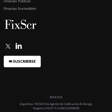
Finanzas Públicas
AA/V3(arg)
Finanzas Sostenibles
-
Fitch confirma la calificación A+(arg)rv a Alpha Mega
-
Fitch confirma la calificación del fondo Alpha Pesos Plus en
AA/V2(a ...
-
Fitch confirma la calificación A(arg)rv a Alpha Renta Balanceada
Glo ...
-
Fitch confirma la calificación del fondo Alpha Renta Capital
SUSCRIBIRSE
Pesos e ...
-
Fitch baja la calificación del fondo Alpha Pesos a AA/V1(arg)
-
Fitch baja la calificación del fondo Alpha Pesos a AA/V1(arg)
-
Fitch confirma y retira la calificación de Alpha América, Alp ...
© FIX SCR
-
Fitch baja la calificación de ocho fondos de renta variable
Argentina - FIX SCR S.A. Agente de Calificación de Riesgo,
internac ...
Registro CNV N° 9, (+5411)52358100