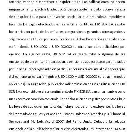
comprar, vender o mantener cualquier título. Las calificaciones no hacen
ningún comentario sobre la adecuación del precio de mercado, la conveniencia
de cualquier título para un inversor particular o la naturaleza impositiva o
fiscal de los pagos efectuados en relación a los títulos. FIX SCR S.A. recibe
honorarios por parte de los emisores, aseguradores, garantes, otros agentes y
originadores de títulos, por las calificaciones. Dichos honorarios generalmente
varían desde USD 1.000 a USD 200.000 (u otras monedas aplicables) por
emisión. En algunos casos, FIX SCR S.A. calificará todas o algunas de las
emisiones de un emisor en particular, o emisiones aseguradas o garantizadas
por un asegurador o garante en particular, por una cuota anual. Se espera que
dichos honorarios varíen entre USD 1.000 y USD 200.000 (u otras monedas
aplicables). La asignación, publicación o diseminación de una calificación de FIX
SCR S.A. no constituye el consentimiento de FIX SCR S.A. a usar su nombre como
un experto en conexión con cualquier declaración de registro presentada bajo
las leyes de cualquier jurisdicción, incluyendo, pero no excluyente, las leyes
del mercado de títulos y valores de Estados Unidos de América y la “Financial
Services and Markets Act of 2000” del Reino Unido. Debido a la relativa
eficiencia de la publicación y distribución electrónica, los informes de FIX SCR