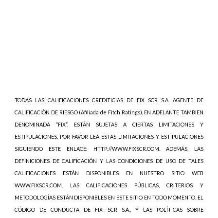
TODAS LAS CALIFICACIONES CREDITICIAS DE FIX SCR S.A. AGENTE DE
CALIFICACIÒN DE RIESGO (Afiliada de Fitch Ratings), EN ADELANTE TAMBIEN
DENOMINADA “FIX”, ESTÁN SUJETAS A CIERTAS LIMITACIONES Y
ESTIPULACIONES. POR FAVOR LEA ESTAS LIMITACIONES Y ESTIPULACIONES
SIGUIENDO ESTE ENLACE: HTTP://WWW.FIXSCR.COM. ADEMÁS, LAS
DEFINICIONES DE CALIFICACIÓN Y LAS CONDICIONES DE USO DE TALES
CALIFICACIONES ESTÁN DISPONIBLES EN NUESTRO SITIO WEB
WWW.FIXSCR.COM. LAS CALIFICACIONES PÚBLICAS, CRITERIOS Y
METODOLOGÍAS ESTÁN DISPONIBLES EN ESTE SITIO EN TODO MOMENTO. EL
CÓDIGO DE CONDUCTA DE FIX SCR S.A., Y LAS POLÍTICAS SOBRE