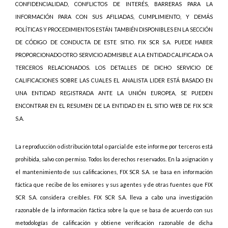
CONFIDENCIALIDAD, CONFLICTOS DE INTERÉS, BARRERAS PARA LA
INFORMACIÓN PARA CON SUS AFILIADAS, CUMPLIMIENTO, Y DEMÁS
POLÍTICAS Y PROCEDIMIENTOS ESTÁN TAMBIÉN DISPONIBLES EN LA SECCIÓN
DE CÓDIGO DE CONDUCTA DE ESTE SITIO. FIX SCR S.A. PUEDE HABER
PROPORCIONADO OTRO SERVICIO ADMISIBLE A LA ENTIDAD CALIFICADA O A
TERCEROS RELACIONADOS. LOS DETALLES DE DICHO SERVICIO DE
CALIFICACIONES SOBRE LAS CUALES EL ANALISTA LIDER ESTÁ BASADO EN
UNA ENTIDAD REGISTRADA ANTE LA UNIÓN EUROPEA, SE PUEDEN
ENCONTRAR EN EL RESUMEN DE LA ENTIDAD EN EL SITIO WEB DE FIX SCR
S.A.
La reproducción o distribución total o parcial de este informe por terceros está
prohibida, salvo con permiso. Todos los derechos reservados. En la asignación y
el mantenimiento de sus calificaciones, FIX SCR S.A. se basa en información
fáctica que recibe de los emisores y sus agentes y de otras fuentes que FIX
SCR S.A. considera creíbles. FIX SCR S.A. lleva a cabo una investigación
razonable de la información fáctica sobre la que se basa de acuerdo con sus
metodologías de calificación y obtiene verificación razonable de dicha