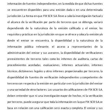
información de fuentes independientes, en la medida de que dichas fuentes
se encuentren disponibles para una emisión dada o en una determinada
jurisdicción. La forma en que FIX SCR S.A. lleve a cabo la investigación factual y
el alcance de la verificación por parte de terceros que se obtenga, variará
dependiendo de la naturaleza de la emisión calificada y el emisor, los
requisitos y prácticas en la jurisdicción en que se ofrece y coloca la emisión y/o
donde el emisor se encuentra, la disponibilidad y la naturaleza de la
información pública relevante, el acceso a representantes de la
administración del emisor y sus asesores, la disponibilidad de verificaciones
preexistentes de terceros tales como los informes de auditoría, cartas de
procedimientos acordadas, evaluaciones, informes actuariales, informes
técnicos, dictámenes legales y otros informes proporcionados por terceros, la
disponibilidad de fuentes de verificación independientes y competentes de
terceros con respecto a la emisión en particular o en la jurisdicción del emisor
y una variedad de otros factores. Los usuarios de calificaciones de FIX SCR S.A.
deben entender que ni una investigación mayor de hechos, ni la verificación
por terceros, puede asegurar que toda la información en la que FIX SCR S.A.se
basa en relación con una calificación será exacta y completa. El emisor y sus