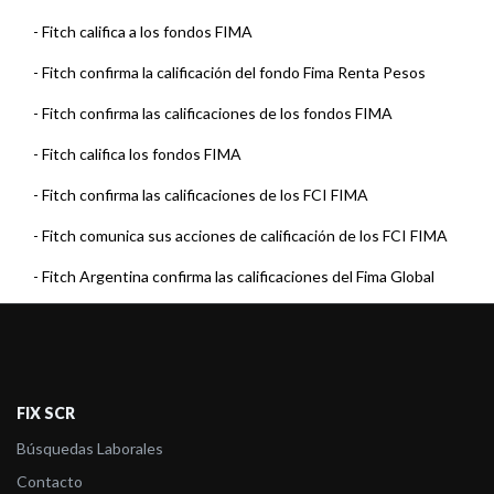
-
Fitch califica a los fondos FIMA
-
Fitch confirma la calificación del fondo Fima Renta Pesos
-
Fitch confirma las calificaciones de los fondos FIMA
-
Fitch califica los fondos FIMA
-
Fitch confirma las calificaciones de los FCI FIMA
-
Fitch comunica sus acciones de calificación de los FCI FIMA
-
Fitch Argentina confirma las calificaciones del Fima Global
Assets, Fima Ob ...
-
Fitch Argentina sube calificaciones del Fima Ahorro Pesos (Ex
Fima Mix Plus ...
FIX SCR
-
Fitch Argentina asigna la calificación A(arg) al FCI Fima Mix Plus
Búsquedas Laborales
-
Fitch Argentina comunica sus acciones de calificación sobre
Contacto
los Fondos Comu ...