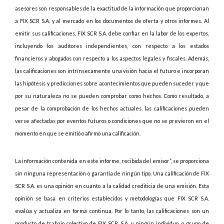
asesores son responsables de la exactitud de la información que proporcionan
a FIX SCR S.A. y al mercado en los documentos de oferta y otros informes. Al
emitir sus calificaciones, FIX SCR S.A. debe confiar en la labor de los expertos,
incluyendo los auditores independientes, con respecto a los estados
financieros y abogados con respecto a los aspectos legales y fiscales. Además,
las calificaciones son intrínsecamente una visión hacia el futuro e incorporan
las hipótesis y predicciones sobre acontecimientos que pueden suceder y que
por su naturaleza no se pueden comprobar como hechos. Como resultado, a
pesar de la comprobación de los hechos actuales, las calificaciones pueden
verse afectadas por eventos futuros o condiciones que no se previeron en el
momento en que se emitió o afirmó una calificación.
La información contenida en este informe, recibida del emisor”, se proporciona
sin ninguna representación o garantía de ningún tipo. Una calificación de FIX
SCR S.A. es una opinión en cuanto a la calidad crediticia de una emisión. Esta
opinión se basa en criterios establecidos y metodologías que FIX SCR S.A.
evalúa y actualiza en forma continua. Por lo tanto, las calificaciones son un
producto de trabajo colectivo de FIX SCR S.A. y ningún individuo, o grupo de