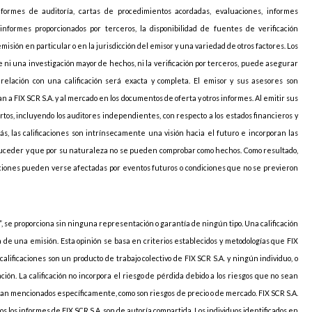
nformes de auditoría, cartas de procedimientos acordadas, evaluaciones, informes
informes proporcionados por terceros, la disponibilidad de fuentes de verificación
sión en particular o en la jurisdicción del emisor y una variedad de otros factores. Los
 ni una investigación mayor de hechos, ni la verificación por terceros, puede asegurar
elación con una calificación será exacta y completa. El emisor y sus asesores son
 a FIX SCR S.A. y al mercado en los documentos de oferta y otros informes. Al emitir sus
pertos, incluyendo los auditores independientes, con respecto a los estados financieros y
ás, las calificaciones son intrínsecamente una visión hacia el futuro e incorporan las
uceder y que por su naturaleza no se pueden comprobar como hechos. Como resultado,
caciones pueden verse afectadas por eventos futuros o condiciones que no se previeron
, se proporciona sin ninguna representación o garantía de ningún tipo. Una calificación
ia de una emisión. Esta opinión se basa en criterios establecidos y metodologías que FIX
 calificaciones son un producto de trabajo colectivo de FIX SCR S.A. y ningún individuo, o
ción. La calificación no incorpora el riesgo de pérdida debido a los riesgos que no sean
sean mencionados específicamente, como son riesgos de precio o de mercado. FIX SCR S.A.
s los informes de FIX SCR S.A. son de autoría compartida. Los individuos identificados en