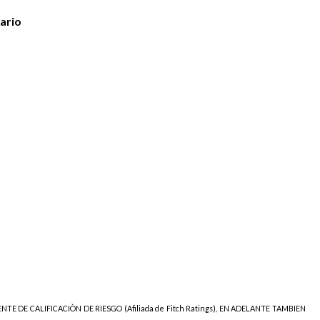
ario
s
NTE DE CALIFICACIÒN DE RIESGO (Afiliada de Fitch Ratings), EN ADELANTE TAMBIEN