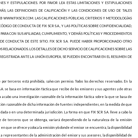
NES Y ESTIPULACIONES. POR FAVOR LEA ESTAS LIMITACIONES Y ESTIPULACIONES
ÁS, LAS DEFINICIONES DE CALIFICACIÓN Y LAS CONDICIONES DE USO DE TALES
EB WWW.FIXSCR.COM. LAS CALIFICACIONES PÚBLICAS, CRITERIOS Y METODOLOGÍAS
ÓDIGO DE CONDUCTA DE FIX SCR S.A., Y LAS POLÍTICAS SOBRE CONFIDENCIALIDAD,
 PARA CON SUS AFILIADAS, CUMPLIMIENTO, Y DEMÁS POLÍTICAS Y PROCEDIMIENTOS
DE CONDUCTA DE ESTE SITIO. FIX SCR S.A. PUEDE HABER PROPORCIONADO OTRO
OS RELACIONADOS. LOS DETALLES DE DICHO SERVICIO DE CALIFICACIONES SOBRE LAS
 REGISTRADA ANTE LA UNIÓN EUROPEA, SE PUEDEN ENCONTRAR EN EL RESUMEN DE
e por terceros está prohibida, salvo con permiso. Todos los derechos reservados. En la
S.A. se basa en información fáctica que recibe de los emisores y sus agentes y de otras
va a cabo una investigación razonable de la información fáctica sobre la que se basa de
icación razonable de dicha información de fuentes independientes, en la medida de que
ada o en una determinada jurisdicción. La forma en que FIX SCR S.A. lleve a cabo la
arte de terceros que se obtenga, variará dependiendo de la naturaleza de la emisión
ión en que se ofrece y coloca la emisión y/o donde el emisor se encuentra, la disponibilidad
o a representantes de la administración del emisor y sus asesores, la disponibilidad de