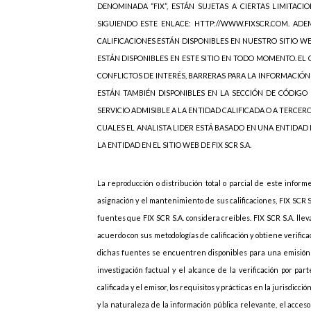
DENOMINADA “FIX”, ESTÁN SUJETAS A CIERTAS LIMITACIO
SIGUIENDO ESTE ENLACE: HTTP://WWW.FIXSCR.COM. ADEM
CALIFICACIONES ESTÁN DISPONIBLES EN NUESTRO SITIO W
ESTÁN DISPONIBLES EN ESTE SITIO EN TODO MOMENTO. EL C
CONFLICTOS DE INTERÉS, BARRERAS PARA LA INFORMACIÓN
ESTÁN TAMBIÉN DISPONIBLES EN LA SECCIÓN DE CÓDIGO 
SERVICIO ADMISIBLE A LA ENTIDAD CALIFICADA O A TERCER
CUALES EL ANALISTA LIDER ESTÁ BASADO EN UNA ENTIDAD
LA ENTIDAD EN EL SITIO WEB DE FIX SCR S.A.
La reproducción o distribución total o parcial de este inform
asignación y el mantenimiento de sus calificaciones, FIX SCR 
fuentes que FIX SCR S.A. considera creíbles. FIX SCR S.A. lle
acuerdo con sus metodologías de calificación y obtiene verif
dichas fuentes se encuentren disponibles para una emisión d
investigación factual y el alcance de la verificación por p
calificada y el emisor, los requisitos y prácticas en la jurisdicc
y la naturaleza de la información pública relevante, el acces