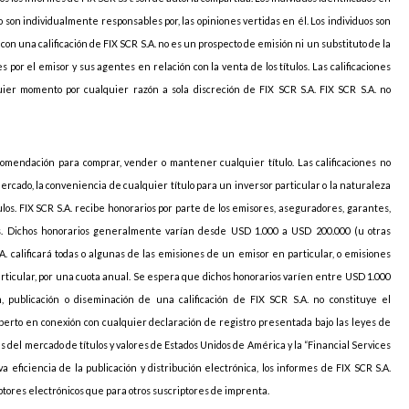
 son individualmente responsables por, las opiniones vertidas en él. Los individuos son
con una calificación de FIX SCR S.A. no es un prospecto de emisión ni un substituto de la
 por el emisor y sus agentes en relación con la venta de los títulos. Las calificaciones
ier momento por cualquier razón a sola discreción de FIX SCR S.A. FIX SCR S.A. no
omendación para comprar, vender o mantener cualquier título. Las calificaciones no
cado, la conveniencia de cualquier título para un inversor particular o la naturaleza
ítulos. FIX SCR S.A. recibe honorarios por parte de los emisores, aseguradores, garantes,
ones. Dichos honorarios generalmente varían desde USD 1.000 a USD 200.000 (u otras
A. calificará todas o algunas de las emisiones de un emisor en particular, o emisiones
ticular, por una cuota anual. Se espera que dichos honorarios varíen entre USD 1.000
, publicación o diseminación de una calificación de FIX SCR S.A. no constituye el
erto en conexión con cualquier declaración de registro presentada bajo las leyes de
es del mercado de títulos y valores de Estados Unidos de América y la “Financial Services
a eficiencia de la publicación y distribución electrónica, los informes de FIX SCR S.A.
ptores electrónicos que para otros suscriptores de imprenta.