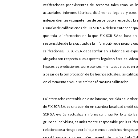
verificaciones preexistentes de terceros tales como los i
actuariales, informes técnicos, dictámenes legales y otros 
independientes y competentes de terceros con respecto a la emi
usuarios de calificaciones de FIX SCR S.A. deben entender que
que toda la información en la que FIX SCR S.A.se basa en r
responsables de la exactitud de la información que proporcionan
calificaciones, FIX SCR S.A. debe confiar en la labor de los ex
abogados con respecto a los aspectos legales y fiscales. Adem
hipótesis y predicciones sobre acontecimientos que pueden s
a pesar de la comprobación de los hechos actuales, las califi
en el momento en que se emitió o afirmó una calificación.
La información contenida en este informe, recibida del emisor”
de FIX SCR S.A. es una opinión en cuanto a la calidad creditic
SCR S.A. evalúa y actualiza en forma continua. Por lo tanto, las
grupo de individuos, es únicamente responsable por la califica
relacionados a riesgo de crédito, a menos que dichos riesgos 
no está comprometido en la oferta o venta de ningún título. Todo