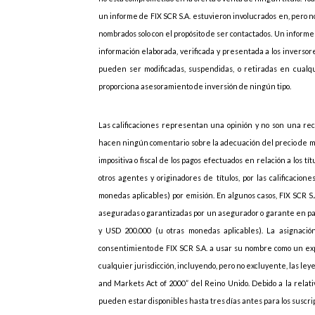
un informe de FIX SCR S.A. estuvieron involucrados en, pero no
nombrados solo con el propósito de ser contactados. Un informe 
información elaborada, verificada y presentada a los inversores
pueden ser modificadas, suspendidas, o retiradas en cualqu
proporciona asesoramiento de inversión de ningún tipo.
Las calificaciones representan una opinión y no son una rec
hacen ningún comentario sobre la adecuación del precio de mer
impositiva o fiscal de los pagos efectuados en relación a los t
otros agentes y originadores de títulos, por las calificaci
monedas aplicables) por emisión. En algunos casos, FIX SCR S.
aseguradas o garantizadas por un asegurador o garante en par
y USD 200.000 (u otras monedas aplicables). La asignación
consentimiento de FIX SCR S.A. a usar su nombre como un exp
cualquier jurisdicción, incluyendo, pero no excluyente, las ley
and Markets Act of 2000” del Reino Unido. Debido a la relativ
pueden estar disponibles hasta tres días antes para los suscri