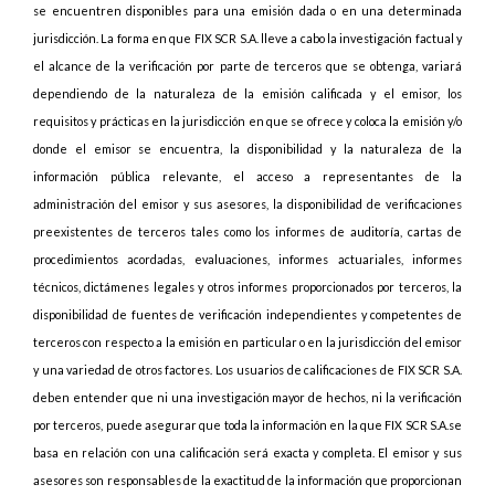
se encuentren disponibles para una emisión dada o en una determinada
jurisdicción. La forma en que FIX SCR S.A. lleve a cabo la investigación factual y
el alcance de la verificación por parte de terceros que se obtenga, variará
dependiendo de la naturaleza de la emisión calificada y el emisor, los
requisitos y prácticas en la jurisdicción en que se ofrece y coloca la emisión y/o
donde el emisor se encuentra, la disponibilidad y la naturaleza de la
información pública relevante, el acceso a representantes de la
administración del emisor y sus asesores, la disponibilidad de verificaciones
preexistentes de terceros tales como los informes de auditoría, cartas de
procedimientos acordadas, evaluaciones, informes actuariales, informes
técnicos, dictámenes legales y otros informes proporcionados por terceros, la
disponibilidad de fuentes de verificación independientes y competentes de
terceros con respecto a la emisión en particular o en la jurisdicción del emisor
y una variedad de otros factores. Los usuarios de calificaciones de FIX SCR S.A.
deben entender que ni una investigación mayor de hechos, ni la verificación
por terceros, puede asegurar que toda la información en la que FIX SCR S.A.se
basa en relación con una calificación será exacta y completa. El emisor y sus
asesores son responsables de la exactitud de la información que proporcionan