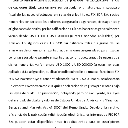
ningún comentario sobre la adecuación del precio de mercado, la conveniencia
de cualquier título para un inversor particular o la naturaleza impositiva o
fiscal de los pagos efectuados en relación a los títulos. FIX SCR S.A. recibe
honorarios por parte de los emisores, aseguradores, garantes, otros agentes y
originadores de títulos, por las calificaciones. Dichos honorarios generalmente
varían desde USD 1.000 a USD 200.000 (u otras monedas aplicables) por
emisión. En algunos casos, FIX SCR S.A. calificará todas o algunas de las
emisiones de un emisor en particular, o emisiones aseguradas o garantizadas
por un asegurador o garante en particular, por una cuota anual. Se espera que
dichos honorarios varíen entre USD 1.000 y USD 200.000 (u otras monedas
aplicables). La asignación, publicación o diseminación de una calificación de FIX
SCR S.A. no constituye el consentimiento de FIX SCR S.A. a usar su nombre como
un experto en conexión con cualquier declaración de registro presentada bajo
las leyes de cualquier jurisdicción, incluyendo, pero no excluyente, las leyes
del mercado de títulos y valores de Estados Unidos de América y la “Financial
Services and Markets Act of 2000” del Reino Unido. Debido a la relativa
eficiencia de la publicación y distribución electrónica, los informes de FIX SCR
S.A. pueden estar disponibles hasta tres días antes para los suscriptores