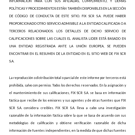
INFORMACIÓN PARA CON SUS AFILIADAS, CUMPLIMIENTO, Y DEMÁS
POLÍTICAS Y PROCEDIMIENTOS ESTÁN TAMBIÉN DISPONIBLES EN LA SECCIÓN
DE CÓDIGO DE CONDUCTA DE ESTE SITIO. FIX SCR S.A. PUEDE HABER
PROPORCIONADO OTRO SERVICIO ADMISIBLE A LA ENTIDAD CALIFICADA O A
TERCEROS RELACIONADOS. LOS DETALLES DE DICHO SERVICIO DE
CALIFICACIONES SOBRE LAS CUALES EL ANALISTA LIDER ESTÁ BASADO EN
UNA ENTIDAD REGISTRADA ANTE LA UNIÓN EUROPEA, SE PUEDEN
ENCONTRAR EN EL RESUMEN DE LA ENTIDAD EN EL SITIO WEB DE FIX SCR
S.A.
La reproducción o distribución total o parcial de este informe por terceros está
prohibida, salvo con permiso. Todos los derechos reservados. En la asignación y
el mantenimiento de sus calificaciones, FIX SCR S.A. se basa en información
fáctica que recibe de los emisores y sus agentes y de otras fuentes que FIX
SCR S.A. considera creíbles. FIX SCR S.A. lleva a cabo una investigación
razonable de la información fáctica sobre la que se basa de acuerdo con sus
metodologías de calificación y obtiene verificación razonable de dicha
información de fuentes independientes, en la medida de que dichas fuentes