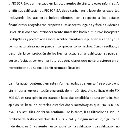
a FIX SCR S.A. y al mercado en los documentos de oferta y otros informes. Al
emitir sus calificaciones, FIX SCR S.A. debe confiar en la labor de los expertos,
incluyendo los auditores independientes, con respecto a los estados
financieros y abogados con respecto a los aspectos legales y fiscales. Además,
las calificaciones son intrínsecamente una visión hacia el futuro e incorporan
las hipótesis y predicciones sobre acontecimientos que pueden suceder y que
por su naturaleza no se pueden comprobar como hechos. Como resultado, a
pesar de la comprobación de los hechos actuales, las calificaciones pueden
verse afectadas por eventos futuros o condiciones que no se previeron en el
momento en que se emitió o afirmó una calificación.
La información contenida en este informe, recibida del emisor”, se proporciona
sin ninguna representación o garantía de ningún tipo. Una calificación de FIX
SCR S.A. es una opinión en cuanto a la calidad crediticia de una emisión. Esta
opinión se basa en criterios establecidos y metodologías que FIX SCR S.A.
evalúa y actualiza en forma continua. Por lo tanto, las calificaciones son un
producto de trabajo colectivo de FIX SCR S.A. y ningún individuo, o grupo de
individuos, es únicamente responsable por la calificación. La calificación no