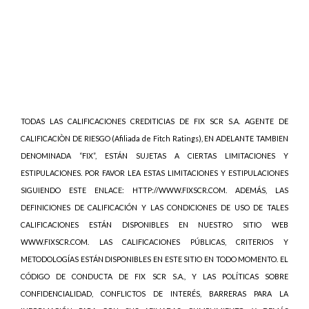
TODAS LAS CALIFICACIONES CREDITICIAS DE FIX SCR S.A. AGENTE DE
CALIFICACIÒN DE RIESGO (Afiliada de Fitch Ratings), EN ADELANTE TAMBIEN
DENOMINADA “FIX”, ESTÁN SUJETAS A CIERTAS LIMITACIONES Y
ESTIPULACIONES. POR FAVOR LEA ESTAS LIMITACIONES Y ESTIPULACIONES
SIGUIENDO ESTE ENLACE: HTTP://WWW.FIXSCR.COM. ADEMÁS, LAS
DEFINICIONES DE CALIFICACIÓN Y LAS CONDICIONES DE USO DE TALES
CALIFICACIONES ESTÁN DISPONIBLES EN NUESTRO SITIO WEB
WWW.FIXSCR.COM. LAS CALIFICACIONES PÚBLICAS, CRITERIOS Y
METODOLOGÍAS ESTÁN DISPONIBLES EN ESTE SITIO EN TODO MOMENTO. EL
CÓDIGO DE CONDUCTA DE FIX SCR S.A., Y LAS POLÍTICAS SOBRE
CONFIDENCIALIDAD, CONFLICTOS DE INTERÉS, BARRERAS PARA LA