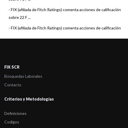
-
FIX (afiliada de Fitch Ratings) comenta acciones de calificación
sobre 22 F ...
-
FIX (afiliada de Fitch Ratings) comenta acciones de calificación
sobre 15 F ...
-
FIX (afiliada de Fitch Ratings) comenta acciones de calificación
sobre 22 F ...
-
FIX (afiliada de Fitch Ratings) comenta acciones de calificación
FIX SCR
sobre 23 F ...
Búsquedas Laborales
-
FIX (afiliada de Fitch) asigna la calificación al Fondo Pionero
Contacto
Renta Estra ...
Criterios y Metodologías
-
FIX (afiliada de Fitch Ratings) comenta acciones de calificación
sobre 23 F ...
Definiciones
-
FIX (afiliada de Fitch Ratings) sube la calificación al Fondo
Codigos
Pionero Renta ...