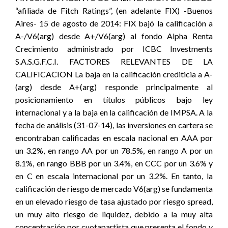
“afiliada de Fitch Ratings”, (en adelante FIX) -Buenos
Aires- 15 de agosto de 2014: FIX bajó la calificación a
A-/V6(arg) desde A+/V6(arg) al fondo Alpha Renta
Crecimiento administrado por ICBC Investments
S.A.S.G.F.C.I. FACTORES RELEVANTES DE LA
CALIFICACION La baja en la calificación crediticia a A-
(arg) desde A+(arg) responde principalmente al
posicionamiento en títulos públicos bajo ley
internacional y a la baja en la calificación de IMPSA. A la
fecha de análisis (31-07-14), las inversiones en cartera se
encontraban calificadas en escala nacional en AAA por
un 3.2%, en rango AA por un 78.5%, en rango A por un
8.1%, en rango BBB por un 3.4%, en CCC por un 3.6% y
en C en escala internacional por un 3.2%. En tanto, la
calificación de riesgo de mercado V6(arg) se fundamenta
en un elevado riesgo de tasa ajustado por riesgo spread,
un muy alto riesgo de liquidez, debido a la muy alta
concentración por cuotapartista que presenta el fondo y