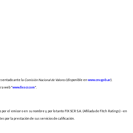
resentado ante la
Comisión Nacional de Valores
(disponible en
www.cnv.gob.ar
).
ra web "
www.fixscr.com
".
 por el emisor o en su nombre y, por lo tanto FIX SCR S.A. (Afiliada de Fitch Ratings) –en
s por la prestación de sus servicios de calificación.