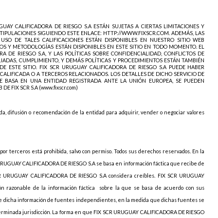
GUAY CALIFICADORA DE RIESGO S.A ESTÁN SUJETAS A CIERTAS LIMITACIONES Y
STIPULACIONES SIGUIENDO ESTE ENLACE: HTTP://WWW.FIXSCR.COM. ADEMÁS, LAS
 USO DE TALES CALIFICACIONES ESTÁN DISPONIBLES EN NUESTRO SITIO WEB
IOS Y METODOLOGÍAS ESTÁN DISPONIBLES EN ESTE SITIO EN TODO MOMENTO. EL
 DE RIESGO S.A, Y LAS POLÍTICAS SOBRE CONFIDENCIALIDAD, CONFLICTOS DE
LIADAS, CUMPLIMIENTO, Y DEMÁS POLÍTICAS Y PROCEDIMIENTOS ESTÁN TAMBIÉN
E ESTE SITIO. FIX SCR URUGUAY CALIFICADORA DE RIESGO S.A PUEDE HABER
CALIFICADA O A TERCEROS RELACIONADOS. LOS DETALLES DE DICHO SERVICIO DE
 SE BASA EN UNA ENTIDAD REGISTRADA ANTE LA UNIÓN EUROPEA, SE PUEDEN
 FIX SCR S.A (www.fixscr.com)
a, difusión o recomendación de la entidad para adquirir, vender o negociar valores
 por terceros está prohibida, salvo con permiso. Todos sus derechos reservados. En la
R URUGUAY CALIFICADORA DE RIESGO S.A se basa en información fáctica que recibe de
SCR URUGUAY CALIFICADORA DE RIESGO S.A considera creíbles. FIX SCR URUGUAY
n razonable de la información fáctica
sobre la que se basa de acuerdo con sus
e de dicha información de fuentes independientes, en la medida que dichas fuentes se
terminada jurisdicción. La forma en que FIX SCR URUGUAY CALIFICADORA DE RIESGO