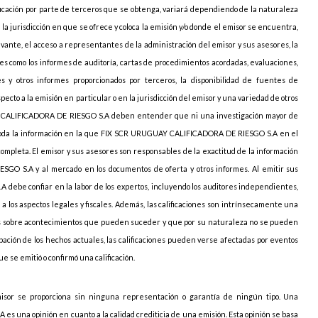
erificación por parte de terceros que se obtenga, variará dependiendo de la naturaleza
en la jurisdicción en que se ofrece y coloca la emisión y/o donde el emisor se encuentra,
levante, el acceso a representantes de la administración del emisor y sus asesores, la
les como los informes de auditoría, cartas de procedimientos acordadas, evaluaciones,
es y otros informes proporcionados por terceros, la disponibilidad de fuentes de
cto a la emisión en particular o en la jurisdicción del emisor y una variedad de otros
AY CALIFICADORA DE RIESGO S.A deben entender que ni una investigación mayor de
e toda la información en la que FIX SCR URUGUAY CALIFICADORA DE RIESGO S.A en el
completa. El emisor y sus asesores son responsables de la exactitud de la información
O S.A y al mercado en los documentos de oferta y otros informes. Al emitir sus
debe confiar en la labor de los expertos, incluyendo los auditores independientes,
 a los aspectos legales y fiscales. Además, las calificaciones son intrínsecamente una
ones sobre acontecimientos que pueden suceder y que por su naturaleza no se pueden
ación de los hechos actuales, las calificaciones pueden verse afectadas por eventos
 se emitió o confirmó una calificación.
isor se proporciona sin ninguna representación o garantía de ningún tipo. Una
s una opinión en cuanto a la calidad crediticia de una emisión. Esta opinión se basa