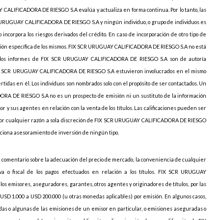
 CALIFICADORA DE RIESGO S.A evalúa y actualiza en forma continua. Por lo tanto, las
CR URUGUAY CALIFICADORA DE RIESGO S.A y ningún individuo, o grupo de individuos es
lo incorpora los riesgos derivados del crédito. En caso de incorporación de otro tipo de
ión específica de los mismos
. FIX SCR URUGUAY CALIFICADORA DE RIESGO S.A no está
os los informes de FIX SCR URUGUAY CALIFICADORA DE RIESGO S.A son de autoría
 FIX SCR URUGUAY CALIFICADORA DE RIESGO S.A estuvieron involucrados en el mismo
tidas en él. Los individuos son nombrados solo con el propósito de ser contactados. Un
RA DE RIESGO S.A no es un prospecto de emisión ni un sustituto de la información
or y sus agentes en relación con la venta de los títulos. Las calificaciones pueden ser
 por cualquier razón a sola discreción de FIX SCR URUGUAY CALIFICADORA DE RIESGO
ona asesoramiento de inversión de ningún tipo.
 comentario sobre la adecuación del precio de mercado, la conveniencia de cualquier
tiva o fiscal de los pagos efectuados en relación a los títulos. FIX SCR URUGUAY
s emisores, aseguradores, garantes, otros agentes y originadores de títulos, por las
USD 1.000 a USD 200.000 (u otras monedas aplicables) por emisión. En algunos casos,
s o algunas de las emisiones de un emisor en particular, o emisiones aseguradas o