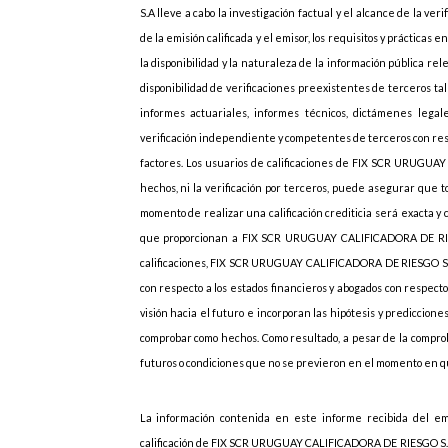
S.A lleve a cabo la investigación factual y el alcance de la v
de la emisión calificada y el emisor, los requisitos y prácticas 
la disponibilidad y la naturaleza de la información pública re
disponibilidad de verificaciones preexistentes de terceros ta
informes actuariales, informes técnicos, dictámenes legal
verificación independiente y competentes de terceros con respe
factores. Los usuarios de calificaciones de FIX SCR URUGU
hechos, ni la verificación por terceros, puede asegurar qu
momento de realizar una calificación crediticia será exacta y 
que proporcionan a FIX SCR URUGUAY CALIFICADORA DE RIESG
calificaciones, FIX SCR URUGUAY CALIFICADORA DE RIESGO S.A 
con respecto a los estados financieros y abogados con respecto
visión hacia el futuro e incorporan las hipótesis y predicci
comprobar como hechos. Como resultado, a pesar de la comprob
futuros o condiciones que no se previeron en el momento en que
La información contenida en este informe recibida del em
calificación de FIX SCR URUGUAY CALIFICADORA DE RIESGO S.A e