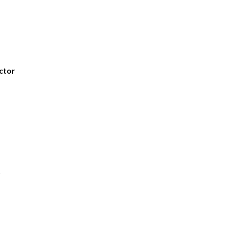
ctor
s