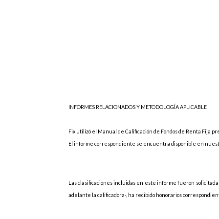
INFORMES RELACIONADOS Y METODOLOGÍA APLICABLE
Fix utilizó el Manual de Calificación de Fondos de Renta Fija p
El informe correspondiente se encuentra disponible en nuest
Las
clasificaciones incluidas en este informe fueron solicitadas
adelante la calificadora-, ha recibido honorarios correspondiente