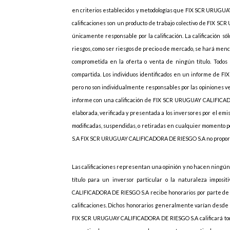
en criterios establecidos y metodologías que FIX SCR URUGUAY
calificaciones son un producto de trabajo colectivo de FIX S
únicamente responsable por la calificación.
La calificación só
riesgos, como ser riesgos de precio o de mercado, se hará menc
comprometida en la oferta o venta de ningún título. Tod
compartida. Los individuos identificados en un informe de
pero no son individualmente responsables por las opiniones ver
informe con una calificación de FIX SCR URUGUAY CALIFICADO
elaborada, verificada y presentada a los inversores por el emis
modificadas, suspendidas, o retiradas en cualquier momento
S.A FIX SCR URUGUAY CALIFICADORA DE RIESGO S.A no proporci
Las calificaciones representan una opinión y no hacen ningún
título para un inversor particular o la naturaleza imposi
CALIFICADORA DE RIESGO S.A recibe honorarios por parte de lo
calificaciones. Dichos honorarios generalmente varían desde 
FIX SCR URUGUAY CALIFICADORA DE RIESGO S.A calificará toda