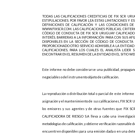
TODAS LAS CALIFICACIONES CREDITICIAS DE FIX SCR URU
ESTIPULACIONES. POR FAVOR LEA ESTAS LIMITACIONES Y E
DEFINICIONES DE CALIFICACIÓN Y LAS CONDICIONES DE
WWW.FIXSCR.COM. LAS CALIFICACIONES PÚBLICAS, CRITER
CÓDIGO DE CONDUCTA DE FIX SCR URUGUAY CALIFICADORA
INTERÉS, BARRERAS A LA INFORMACIÓN PARA CON SUS AFI
DISPONIBLES EN LA SECCIÓN DE CÓDIGO DE CONDUCTA D
PROPORCIONADO OTRO SERVICIO ADMISIBLE A LA ENTIDAD 
CALIFICACIONES, PARA LOS CUALES EL ANALISTA LIDER
ENCONTRAR EN EL RESUMEN DE LA ENTIDAD EN EL SITIO WEB DE
Este informe no debe considerarse una publicidad, propagand
negociables o del instrumento objeto de calificación.
La reproducción o distribución total o parcial de este informe
asignación y el mantenimiento de sus calificaciones, FIX SC
los emisores y sus agentes y de otras fuentes que FIX 
CALIFICADORA DE RIESGO S.A lleva a cabo una investigació
metodologías de calificación, y obtiene verificación razonabl
encuentren disponibles para una emisión dada o en una de