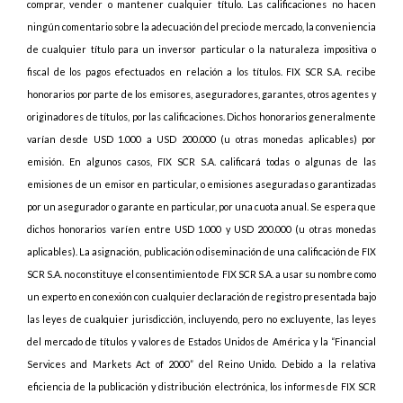
comprar, vender o mantener cualquier título. Las calificaciones no hacen
ningún comentario sobre la adecuación del precio de mercado, la conveniencia
de cualquier título para un inversor particular o la naturaleza impositiva o
fiscal de los pagos efectuados en relación a los títulos. FIX SCR S.A. recibe
honorarios por parte de los emisores, aseguradores, garantes, otros agentes y
originadores de títulos, por las calificaciones. Dichos honorarios generalmente
varían desde USD 1.000 a USD 200.000 (u otras monedas aplicables) por
emisión. En algunos casos, FIX SCR S.A. calificará todas o algunas de las
emisiones de un emisor en particular, o emisiones aseguradas o garantizadas
por un asegurador o garante en particular, por una cuota anual. Se espera que
dichos honorarios varíen entre USD 1.000 y USD 200.000 (u otras monedas
aplicables). La asignación, publicación o diseminación de una calificación de FIX
SCR S.A. no constituye el consentimiento de FIX SCR S.A. a usar su nombre como
un experto en conexión con cualquier declaración de registro presentada bajo
las leyes de cualquier jurisdicción, incluyendo, pero no excluyente, las leyes
del mercado de títulos y valores de Estados Unidos de América y la “Financial
Services and Markets Act of 2000” del Reino Unido. Debido a la relativa
eficiencia de la publicación y distribución electrónica, los informes de FIX SCR