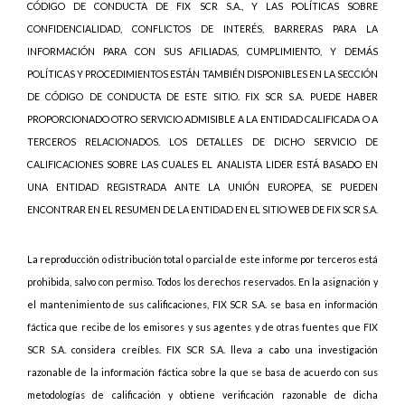
CÓDIGO DE CONDUCTA DE FIX SCR S.A., Y LAS POLÍTICAS SOBRE
CONFIDENCIALIDAD, CONFLICTOS DE INTERÉS, BARRERAS PARA LA
INFORMACIÓN PARA CON SUS AFILIADAS, CUMPLIMIENTO, Y DEMÁS
POLÍTICAS Y PROCEDIMIENTOS ESTÁN TAMBIÉN DISPONIBLES EN LA SECCIÓN
DE CÓDIGO DE CONDUCTA DE ESTE SITIO. FIX SCR S.A. PUEDE HABER
PROPORCIONADO OTRO SERVICIO ADMISIBLE A LA ENTIDAD CALIFICADA O A
TERCEROS RELACIONADOS. LOS DETALLES DE DICHO SERVICIO DE
CALIFICACIONES SOBRE LAS CUALES EL ANALISTA LIDER ESTÁ BASADO EN
UNA ENTIDAD REGISTRADA ANTE LA UNIÓN EUROPEA, SE PUEDEN
ENCONTRAR EN EL RESUMEN DE LA ENTIDAD EN EL SITIO WEB DE FIX SCR S.A.
La reproducción o distribución total o parcial de este informe por terceros está
prohibida, salvo con permiso. Todos los derechos reservados. En la asignación y
el mantenimiento de sus calificaciones, FIX SCR S.A. se basa en información
fáctica que recibe de los emisores y sus agentes y de otras fuentes que FIX
SCR S.A. considera creíbles. FIX SCR S.A. lleva a cabo una investigación
razonable de la información fáctica sobre la que se basa de acuerdo con sus
metodologías de calificación y obtiene verificación razonable de dicha