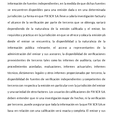
información de fuentes independientes, en la medida de que dichas fuentes
se encuentren disponibles para una emisión dada o en una determinada
jurisdicción. La forma en que FIX SCR S.A. lleve a cabo la investigación factual y
el alcance de la verificación por parte de terceros que se obtenga, variará
dependiendo de la naturaleza de la emisión calificada y el emisor, los
requisitos y prácticas en la jurisdicción en que se ofrece y coloca la emisión y/o
donde el emisor se encuentra, la disponibilidad y la naturaleza de la
información pública relevante, el acceso a representantes de la
administración del emisor y sus asesores, la disponibilidad de verificaciones
preexistentes de terceros tales como los informes de auditoría, cartas de
procedimientos acordadas, evaluaciones, informes actuariales, informes
técnicos, dictámenes legales y otros informes proporcionados por terceros, la
disponibilidad de fuentes de verificación independientes y competentes de
terceros con respecto a la emisión en particular o en la jurisdicción del emisor
y una variedad de otros factores. Los usuarios de calificaciones de FIX SCR S.A.
deben entender que ni una investigación mayor de hechos, ni la verificación
por terceros, puede asegurar que toda la información en la que FIX SCR S.A.se
basa en relación con una calificación será exacta y completa. El emisor y sus