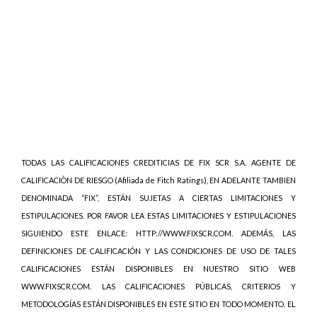
TODAS LAS CALIFICACIONES CREDITICIAS DE FIX SCR S.A. AGENTE DE
CALIFICACIÒN DE RIESGO (Afiliada de Fitch Ratings), EN ADELANTE TAMBIEN
DENOMINADA “FIX”, ESTÁN SUJETAS A CIERTAS LIMITACIONES Y
ESTIPULACIONES. POR FAVOR LEA ESTAS LIMITACIONES Y ESTIPULACIONES
SIGUIENDO ESTE ENLACE: HTTP://WWW.FIXSCR.COM. ADEMÁS, LAS
DEFINICIONES DE CALIFICACIÓN Y LAS CONDICIONES DE USO DE TALES
CALIFICACIONES ESTÁN DISPONIBLES EN NUESTRO SITIO WEB
WWW.FIXSCR.COM. LAS CALIFICACIONES PÚBLICAS, CRITERIOS Y
METODOLOGÍAS ESTÁN DISPONIBLES EN ESTE SITIO EN TODO MOMENTO. EL