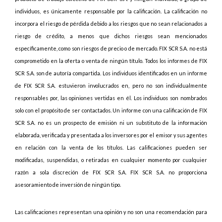
individuos, es únicamente responsable por la calificación. La calificación no
incorpora el riesgo de pérdida debido a los riesgos que no sean relacionados a
riesgo de crédito, a menos que dichos riesgos sean mencionados
específicamente, como son riesgos de precio o de mercado. FIX SCR S.A. no está
comprometido en la oferta o venta de ningún título. Todos los informes de FIX
SCR S.A. son de autoría compartida. Los individuos identificados en un informe
de FIX SCR S.A. estuvieron involucrados en, pero no son individualmente
responsables por, las opiniones vertidas en él. Los individuos son nombrados
solo con el propósito de ser contactados. Un informe con una calificación de FIX
SCR S.A. no es un prospecto de emisión ni un substituto de la información
elaborada, verificada y presentada a los inversores por el emisor y sus agentes
en relación con la venta de los títulos. Las calificaciones pueden ser
modificadas, suspendidas, o retiradas en cualquier momento por cualquier
razón a sola discreción de FIX SCR S.A. FIX SCR S.A. no proporciona
asesoramiento de inversión de ningún tipo.
Las calificaciones representan una opinión y no son una recomendación para