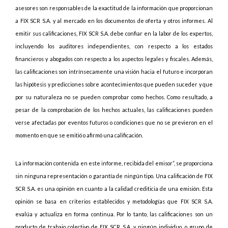
asesores son responsables de la exactitud de la información que proporcionan
a FIX SCR S.A. y al mercado en los documentos de oferta y otros informes. Al
emitir sus calificaciones, FIX SCR S.A. debe confiar en la labor de los expertos,
incluyendo los auditores independientes, con respecto a los estados
financieros y abogados con respecto a los aspectos legales y fiscales. Además,
las calificaciones son intrínsecamente una visión hacia el futuro e incorporan
las hipótesis y predicciones sobre acontecimientos que pueden suceder y que
por su naturaleza no se pueden comprobar como hechos. Como resultado, a
pesar de la comprobación de los hechos actuales, las calificaciones pueden
verse afectadas por eventos futuros o condiciones que no se previeron en el
momento en que se emitió o afirmó una calificación.
La información contenida en este informe, recibida del emisor”, se proporciona
sin ninguna representación o garantía de ningún tipo. Una calificación de FIX
SCR S.A. es una opinión en cuanto a la calidad crediticia de una emisión. Esta
opinión se basa en criterios establecidos y metodologías que FIX SCR S.A.
evalúa y actualiza en forma continua. Por lo tanto, las calificaciones son un
producto de trabajo colectivo de FIX SCR S.A. y ningún individuo, o grupo de