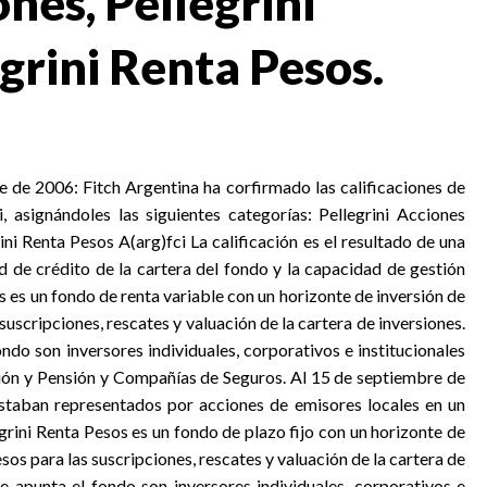
ones, Pellegrini
egrini Renta Pesos.
e de 2006: Fitch Argentina ha corfirmado las calificaciones de
 asignándoles las siguientes categorías: Pellegrini Acciones
rini Renta Pesos A(arg)fci La calificación es el resultado de una
d de crédito de la cartera del fondo y la capacidad de gestión
s es un fondo de renta variable con un horizonte de inversión de
uscripciones, rescates y valuación de la cartera de inversiones.
ondo son inversores individuales, corporativos e institucionales
ón y Pensión y Compañías de Seguros. Al 15 de septiembre de
estaban representados por acciones de emisores locales en un
grini Renta Pesos es un fondo de plazo fijo con un horizonte de
os para las suscripciones, rescates y valuación de la cartera de
que apunta el fondo son inversores individuales, corporativos e