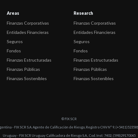
Areas
Research
Finanzas Corporativas
Finanzas Corporativas
Entidades Financieras
Entidades Financieras
Seguros
Seguros
Fondos
Fondos
Finanzas Estructuradas
Finanzas Estructuradas
Finanzas Públicas
Finanzas Públicas
Finanzas Sostenibles
Finanzas Sostenibles
© FIX SCR
gentina - FIX SCR S.A. Agente de Calificación de Riesgo, Registro CNV N° 9, (+5411)52358
Uruguay - FIX SCR Uruguay Calificadora de Riesgo S.A., Cod. Inst: 7402, (598)29170045