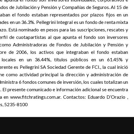
dos de Jubilación y Pensión y Compañías de Seguros. Al 15 de
raban el fondo estaban representados por plazos fijos en un
des en un 36.3%. Pellegrini Integral es un fondo de renta mixta
azo. Está nominado en pesos para las suscripciones, rescates y
perfil de cuotapartistas al que apunta el fondo son inversores
es como Administradoras de Fondos de Jubilación y Pensión y
re de 2006, los activos que integraban el fondo estaban
 locales en un 36.44%, títulos públicos en un 61.45% y
rente es Pellegrini SA Sociedad Gerente de FCI., la cual inició
e como actividad principal la dirección y administración de
inistra 6 fondos comunes de inversión, los cuales totalizan un
. El presente comunicado e información adicional se encuentra
na en www.fitchratings.com.ar. Contactos: Eduardo D’Orazio ,
res, 5235-8100