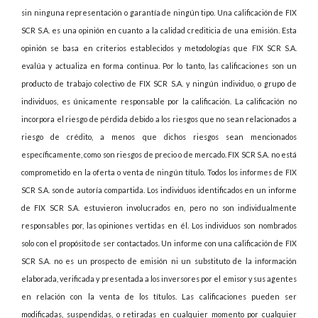
sin ninguna representación o garantía de ningún tipo. Una calificación de FIX
SCR S.A. es una opinión en cuanto a la calidad crediticia de una emisión. Esta
opinión se basa en criterios establecidos y metodologías que FIX SCR S.A.
evalúa y actualiza en forma continua. Por lo tanto, las calificaciones son un
producto de trabajo colectivo de FIX SCR S.A. y ningún individuo, o grupo de
individuos, es únicamente responsable por la calificación. La calificación no
incorpora el riesgo de pérdida debido a los riesgos que no sean relacionados a
riesgo de crédito, a menos que dichos riesgos sean mencionados
específicamente, como son riesgos de precio o de mercado. FIX SCR S.A. no está
comprometido en la oferta o venta de ningún título. Todos los informes de FIX
SCR S.A. son de autoría compartida. Los individuos identificados en un informe
de FIX SCR S.A. estuvieron involucrados en, pero no son individualmente
responsables por, las opiniones vertidas en él. Los individuos son nombrados
solo con el propósito de ser contactados. Un informe con una calificación de FIX
SCR S.A. no es un prospecto de emisión ni un substituto de la información
elaborada, verificada y presentada a los inversores por el emisor y sus agentes
en relación con la venta de los títulos. Las calificaciones pueden ser
modificadas, suspendidas, o retiradas en cualquier momento por cualquier