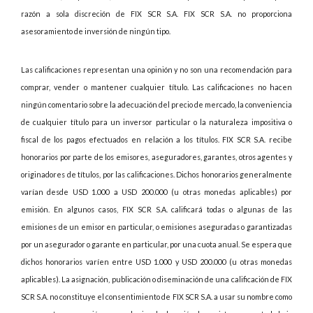
razón a sola discreción de FIX SCR S.A. FIX SCR S.A. no proporciona
asesoramiento de inversión de ningún tipo.
Las calificaciones representan una opinión y no son una recomendación para
comprar, vender o mantener cualquier título. Las calificaciones no hacen
ningún comentario sobre la adecuación del precio de mercado, la conveniencia
de cualquier título para un inversor particular o la naturaleza impositiva o
fiscal de los pagos efectuados en relación a los títulos. FIX SCR S.A. recibe
honorarios por parte de los emisores, aseguradores, garantes, otros agentes y
originadores de títulos, por las calificaciones. Dichos honorarios generalmente
varían desde USD 1.000 a USD 200.000 (u otras monedas aplicables) por
emisión. En algunos casos, FIX SCR S.A. calificará todas o algunas de las
emisiones de un emisor en particular, o emisiones aseguradas o garantizadas
por un asegurador o garante en particular, por una cuota anual. Se espera que
dichos honorarios varíen entre USD 1.000 y USD 200.000 (u otras monedas
aplicables). La asignación, publicación o diseminación de una calificación de FIX
SCR S.A. no constituye el consentimiento de FIX SCR S.A. a usar su nombre como