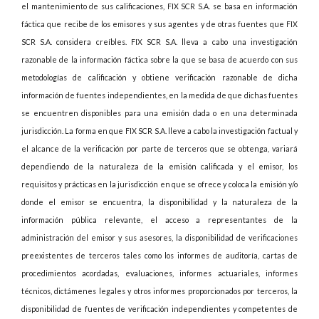
el mantenimiento de sus calificaciones, FIX SCR S.A. se basa en información
fáctica que recibe de los emisores y sus agentes y de otras fuentes que FIX
SCR S.A. considera creíbles. FIX SCR S.A. lleva a cabo una investigación
razonable de la información fáctica sobre la que se basa de acuerdo con sus
metodologías de calificación y obtiene verificación razonable de dicha
información de fuentes independientes, en la medida de que dichas fuentes
se encuentren disponibles para una emisión dada o en una determinada
jurisdicción. La forma en que FIX SCR S.A. lleve a cabo la investigación factual y
el alcance de la verificación por parte de terceros que se obtenga, variará
dependiendo de la naturaleza de la emisión calificada y el emisor, los
requisitos y prácticas en la jurisdicción en que se ofrece y coloca la emisión y/o
donde el emisor se encuentra, la disponibilidad y la naturaleza de la
información pública relevante, el acceso a representantes de la
administración del emisor y sus asesores, la disponibilidad de verificaciones
preexistentes de terceros tales como los informes de auditoría, cartas de
procedimientos acordadas, evaluaciones, informes actuariales, informes
técnicos, dictámenes legales y otros informes proporcionados por terceros, la
disponibilidad de fuentes de verificación independientes y competentes de