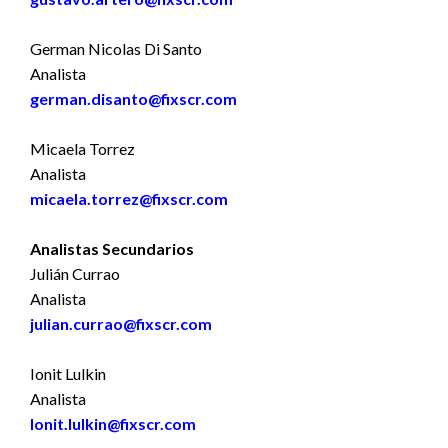
German Nicolas Di Santo
Analista
german.disanto@fixscr.com
Micaela Torrez
Analista
micaela.torrez@fixscr.com
Analistas Secundarios
Julián Currao
Analista
julian.currao@fixscr.com
Ionit Lulkin
Analista
Ionit.lulkin@fixscr.com