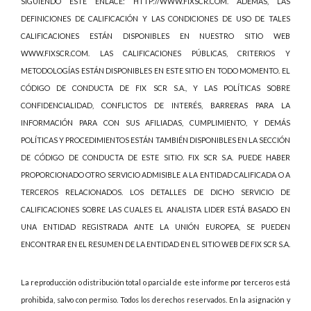
SIGUIENDO ESTE ENLACE: HTTP://WWW.FIXSCR.COM. ADEMÁS, LAS
DEFINICIONES DE CALIFICACIÓN Y LAS CONDICIONES DE USO DE TALES
CALIFICACIONES ESTÁN DISPONIBLES EN NUESTRO SITIO WEB
WWW.FIXSCR.COM. LAS CALIFICACIONES PÚBLICAS, CRITERIOS Y
METODOLOGÍAS ESTÁN DISPONIBLES EN ESTE SITIO EN TODO MOMENTO. EL
CÓDIGO DE CONDUCTA DE FIX SCR S.A., Y LAS POLÍTICAS SOBRE
CONFIDENCIALIDAD, CONFLICTOS DE INTERÉS, BARRERAS PARA LA
INFORMACIÓN PARA CON SUS AFILIADAS, CUMPLIMIENTO, Y DEMÁS
POLÍTICAS Y PROCEDIMIENTOS ESTÁN TAMBIÉN DISPONIBLES EN LA SECCIÓN
DE CÓDIGO DE CONDUCTA DE ESTE SITIO. FIX SCR S.A. PUEDE HABER
PROPORCIONADO OTRO SERVICIO ADMISIBLE A LA ENTIDAD CALIFICADA O A
TERCEROS RELACIONADOS. LOS DETALLES DE DICHO SERVICIO DE
CALIFICACIONES SOBRE LAS CUALES EL ANALISTA LIDER ESTÁ BASADO EN
UNA ENTIDAD REGISTRADA ANTE LA UNIÓN EUROPEA, SE PUEDEN
ENCONTRAR EN EL RESUMEN DE LA ENTIDAD EN EL SITIO WEB DE FIX SCR S.A.
La reproducción o distribución total o parcial de este informe por terceros está
prohibida, salvo con permiso. Todos los derechos reservados. En la asignación y