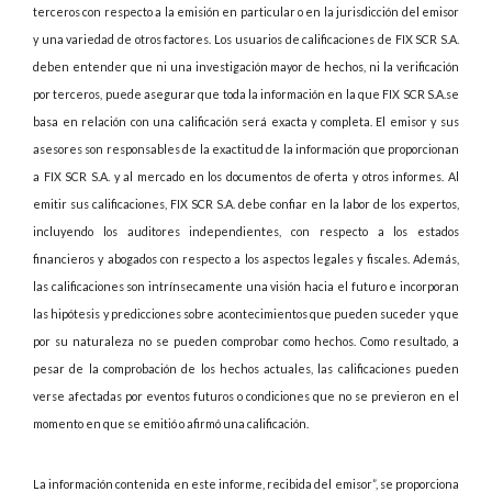
terceros con respecto a la emisión en particular o en la jurisdicción del emisor
y una variedad de otros factores. Los usuarios de calificaciones de FIX SCR S.A.
deben entender que ni una investigación mayor de hechos, ni la verificación
por terceros, puede asegurar que toda la información en la que FIX SCR S.A.se
basa en relación con una calificación será exacta y completa. El emisor y sus
asesores son responsables de la exactitud de la información que proporcionan
a FIX SCR S.A. y al mercado en los documentos de oferta y otros informes. Al
emitir sus calificaciones, FIX SCR S.A. debe confiar en la labor de los expertos,
incluyendo los auditores independientes, con respecto a los estados
financieros y abogados con respecto a los aspectos legales y fiscales. Además,
las calificaciones son intrínsecamente una visión hacia el futuro e incorporan
las hipótesis y predicciones sobre acontecimientos que pueden suceder y que
por su naturaleza no se pueden comprobar como hechos. Como resultado, a
pesar de la comprobación de los hechos actuales, las calificaciones pueden
verse afectadas por eventos futuros o condiciones que no se previeron en el
momento en que se emitió o afirmó una calificación.
La información contenida en este informe, recibida del emisor”, se proporciona