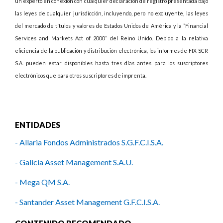
un experto en conexión con cualquier declaración de registro presentada bajo
las leyes de cualquier jurisdicción, incluyendo, pero no excluyente, las leyes
del mercado de títulos y valores de Estados Unidos de América y la “Financial
Services and Markets Act of 2000” del Reino Unido. Debido a la relativa
eficiencia de la publicación y distribución electrónica, los informes de FIX SCR
S.A. pueden estar disponibles hasta tres días antes para los suscriptores
electrónicos que para otros suscriptores de imprenta.
ENTIDADES
- Allaria Fondos Administrados S.G.F.C.I.S.A.
- Galicia Asset Management S.A.U.
- Mega QM S.A.
- Santander Asset Management G.F.C.I.S.A.
- Southern Trust S.G.F.C.I.S.A.