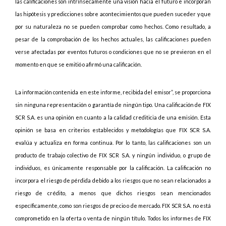
las calificaciones son intrínsecamente una visión hacia el futuro e incorporan
las hipótesis y predicciones sobre acontecimientos que pueden suceder y que
por su naturaleza no se pueden comprobar como hechos. Como resultado, a
pesar de la comprobación de los hechos actuales, las calificaciones pueden
verse afectadas por eventos futuros o condiciones que no se previeron en el
momento en que se emitió o afirmó una calificación.
La información contenida en este informe, recibida del emisor”, se proporciona
sin ninguna representación o garantía de ningún tipo. Una calificación de FIX
SCR S.A. es una opinión en cuanto a la calidad crediticia de una emisión. Esta
opinión se basa en criterios establecidos y metodologías que FIX SCR S.A.
evalúa y actualiza en forma continua. Por lo tanto, las calificaciones son un
producto de trabajo colectivo de FIX SCR S.A. y ningún individuo, o grupo de
individuos, es únicamente responsable por la calificación. La calificación no
incorpora el riesgo de pérdida debido a los riesgos que no sean relacionados a
riesgo de crédito, a menos que dichos riesgos sean mencionados
específicamente, como son riesgos de precio o de mercado. FIX SCR S.A. no está
comprometido en la oferta o venta de ningún título. Todos los informes de FIX