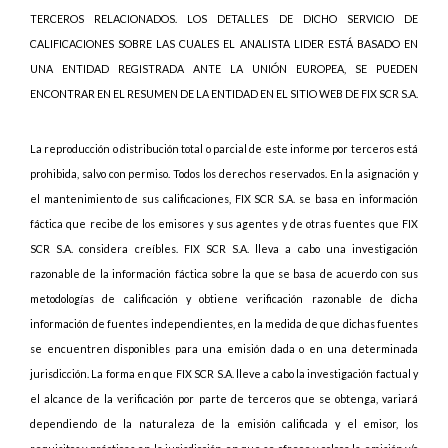
TERCEROS RELACIONADOS. LOS DETALLES DE DICHO SERVICIO DE
CALIFICACIONES SOBRE LAS CUALES EL ANALISTA LIDER ESTÁ BASADO EN
UNA ENTIDAD REGISTRADA ANTE LA UNIÓN EUROPEA, SE PUEDEN
ENCONTRAR EN EL RESUMEN DE LA ENTIDAD EN EL SITIO WEB DE FIX SCR S.A.
La reproducción o distribución total o parcial de este informe por terceros está
prohibida, salvo con permiso. Todos los derechos reservados. En la asignación y
el mantenimiento de sus calificaciones, FIX SCR S.A. se basa en información
fáctica que recibe de los emisores y sus agentes y de otras fuentes que FIX
SCR S.A. considera creíbles. FIX SCR S.A. lleva a cabo una investigación
razonable de la información fáctica sobre la que se basa de acuerdo con sus
metodologías de calificación y obtiene verificación razonable de dicha
información de fuentes independientes, en la medida de que dichas fuentes
se encuentren disponibles para una emisión dada o en una determinada
jurisdicción. La forma en que FIX SCR S.A. lleve a cabo la investigación factual y
el alcance de la verificación por parte de terceros que se obtenga, variará
dependiendo de la naturaleza de la emisión calificada y el emisor, los