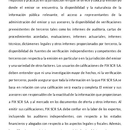
requisitos y prácticas en la jurisdicción en que se ofrece y coloca la emisión y/o
donde el emisor se encuentra, la disponibilidad y la naturaleza de la
información pública relevante, el acceso a representantes de la
administración del emisor y sus asesores, la disponibilidad de verificaciones
preexistentes de terceros tales como los informes de auditoría, cartas de
procedimientos acordadas, evaluaciones, informes actuariales, informes
técnicos, dictámenes legales y otros informes proporcionados por terceros, la
disponibilidad de fuentes de verificación independientes y competentes de
terceros con respecto a la emisión en particular o en la jurisdicción del emisor
y una variedad de otros factores. Los usuarios de calificaciones de FIX SCR S.A.
deben entender que ni una investigación mayor de hechos, ni la verificación
por terceros, puede asegurar que toda la información en la que FIX SCR S.A.se
basa en relación con una calificación será exacta y completa. El emisor y sus
asesores son responsables de la exactitud de la información que proporcionan
a FIX SCR S.A. y al mercado en los documentos de oferta y otros informes. Al
emitir sus calificaciones, FIX SCR S.A. debe confiar en la labor de los expertos,
incluyendo los auditores independientes, con respecto a los estados
financieros y abogados con respecto a los aspectos legales y fiscales. Además,