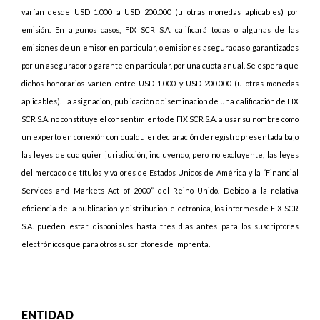
varían desde USD 1.000 a USD 200.000 (u otras monedas aplicables) por
emisión. En algunos casos, FIX SCR S.A. calificará todas o algunas de las
emisiones de un emisor en particular, o emisiones aseguradas o garantizadas
por un asegurador o garante en particular, por una cuota anual. Se espera que
dichos honorarios varíen entre USD 1.000 y USD 200.000 (u otras monedas
aplicables). La asignación, publicación o diseminación de una calificación de FIX
SCR S.A. no constituye el consentimiento de FIX SCR S.A. a usar su nombre como
un experto en conexión con cualquier declaración de registro presentada bajo
las leyes de cualquier jurisdicción, incluyendo, pero no excluyente, las leyes
del mercado de títulos y valores de Estados Unidos de América y la “Financial
Services and Markets Act of 2000” del Reino Unido. Debido a la relativa
eficiencia de la publicación y distribución electrónica, los informes de FIX SCR
S.A. pueden estar disponibles hasta tres días antes para los suscriptores
electrónicos que para otros suscriptores de imprenta.
ENTIDAD