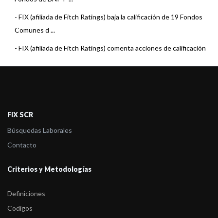
-
FIX (afiliada de Fitch Ratings) baja la calificación de 19 Fondos
Comunes d ...
-
FIX (afiliada de Fitch Ratings) comenta acciones de calificación
sobre 14 F ...
-
FIX (afiliada de Fitch Ratings) baja la calificación de 6 Fondos de
Renta F ...
-
FIX (afiliada de Fitch Ratings) subió la calificación del Fondo
FIX SCR
Optimum Ren ...
Búsquedas Laborales
-
FIX (afiliada de Fitch Ratings) comenta acciones de calificación
Contacto
sobre 15 F ...
Criterios y Metodologías
-
FIX (afiliada de Fitch Ratings) subió las calificaciones de 34
Fondos de Re ...
Definiciones
-
FIX (afiliada de Fitch Ratings) confirma la calificación de BNP
Codigos
Paribas Ass ...