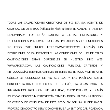
TODAS LAS CALIFICACIONES CREDITICIAS DE FIX SCR S.A. AGENTE DE
CALIFICACIÒN DE RIESGO (Afiliada de Fitch Ratings), EN ADELANTE TAMBIEN
DENOMINADA “FIX”, ESTÁN SUJETAS A CIERTAS LIMITACIONES Y
ESTIPULACIONES. POR FAVOR LEA ESTAS LIMITACIONES Y ESTIPULACIONES
SIGUIENDO ESTE ENLACE: HTTP://WWW.FIXSCR.COM. ADEMÁS, LAS
DEFINICIONES DE CALIFICACIÓN Y LAS CONDICIONES DE USO DE TALES
CALIFICACIONES ESTÁN DISPONIBLES EN NUESTRO SITIO WEB
WWW.FIXSCR.COM. LAS CALIFICACIONES PÚBLICAS, CRITERIOS Y
METODOLOGÍAS ESTÁN DISPONIBLES EN ESTE SITIO EN TODO MOMENTO. EL
CÓDIGO DE CONDUCTA DE FIX SCR S.A., Y LAS POLÍTICAS SOBRE
CONFIDENCIALIDAD, CONFLICTOS DE INTERÉS, BARRERAS PARA LA
INFORMACIÓN PARA CON SUS AFILIADAS, CUMPLIMIENTO, Y DEMÁS
POLÍTICAS Y PROCEDIMIENTOS ESTÁN TAMBIÉN DISPONIBLES EN LA SECCIÓN
DE CÓDIGO DE CONDUCTA DE ESTE SITIO. FIX SCR S.A. PUEDE HABER
PROPORCIONADO OTRO SERVICIO ADMISIBLE A LA ENTIDAD CALIFICADA O A