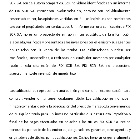
SCR S.A. son de autoría compartida. Los individuos identificados en un informe
de FIX SCR S.A. estuvieron involucrados en, pero no son individualmente
responsables por, las opiniones vertidas en él. Los individuos son nombrados
solo con el propósito de ser contactados. Un informe con una calificación de FIX
SCR S.A. no es un prospecto de emisión ni un substituto de la información
elaborada, verificada y presentada a los inversores por el emisor y sus agentes
en relación con la venta de los títulos. Las calificaciones pueden ser
modificadas, suspendidas, o retiradas en cualquier momento por cualquier
razón a sola discreción de FIX SCR S.A. FIX SCR S.A. no proporciona
asesoramiento de inversión de ningún tipo.
Las calificaciones representan una opinión y no son una recomendación para
comprar, vender o mantener cualquier título. Las calificaciones no hacen
ningún comentario sobre la adecuación del precio de mercado, la conveniencia
de cualquier título para un inversor particular o la naturaleza impositiva o
fiscal de los pagos efectuados en relación a los títulos. FIX SCR S.A. recibe
honorarios por parte de los emisores, aseguradores, garantes, otros agentes y
originadores de títulos, por las calificaciones. Dichos honorarios generalmente