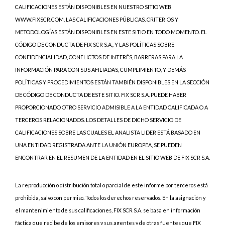
CALIFICACIONES ESTÁN DISPONIBLES EN NUESTRO SITIO WEB
WWW.FIXSCR.COM. LAS CALIFICACIONES PÚBLICAS, CRITERIOS Y
METODOLOGÍAS ESTÁN DISPONIBLES EN ESTE SITIO EN TODO MOMENTO. EL
CÓDIGO DE CONDUCTA DE FIX SCR S.A., Y LAS POLÍTICAS SOBRE
CONFIDENCIALIDAD, CONFLICTOS DE INTERÉS, BARRERAS PARA LA
INFORMACIÓN PARA CON SUS AFILIADAS, CUMPLIMIENTO, Y DEMÁS
POLÍTICAS Y PROCEDIMIENTOS ESTÁN TAMBIÉN DISPONIBLES EN LA SECCIÓN
DE CÓDIGO DE CONDUCTA DE ESTE SITIO. FIX SCR S.A. PUEDE HABER
PROPORCIONADO OTRO SERVICIO ADMISIBLE A LA ENTIDAD CALIFICADA O A
TERCEROS RELACIONADOS. LOS DETALLES DE DICHO SERVICIO DE
CALIFICACIONES SOBRE LAS CUALES EL ANALISTA LIDER ESTÁ BASADO EN
UNA ENTIDAD REGISTRADA ANTE LA UNIÓN EUROPEA, SE PUEDEN
ENCONTRAR EN EL RESUMEN DE LA ENTIDAD EN EL SITIO WEB DE FIX SCR S.A.
La reproducción o distribución total o parcial de este informe por terceros está
prohibida, salvo con permiso. Todos los derechos reservados. En la asignación y
el mantenimiento de sus calificaciones, FIX SCR S.A. se basa en información
fáctica que recibe de los emisores y sus agentes y de otras fuentes que FIX