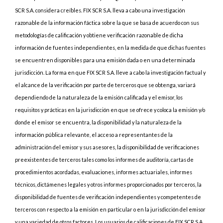
SCR S.A. considera creíbles. FIX SCR S.A. lleva a cabo una investigación
razonable de la información fáctica sobre la que se basa de acuerdo con sus
metodologías de calificación y obtiene verificación razonable de dicha
información de fuentes independientes, en la medida de que dichas fuentes
se encuentren disponibles para una emisión dada o en una determinada
jurisdicción. La forma en que FIX SCR S.A. lleve a cabo la investigación factual y
el alcance de la verificación por parte de terceros que se obtenga, variará
dependiendo de la naturaleza de la emisión calificada y el emisor, los
requisitos y prácticas en la jurisdicción en que se ofrece y coloca la emisión y/o
donde el emisor se encuentra, la disponibilidad y la naturaleza de la
información pública relevante, el acceso a representantes de la
administración del emisor y sus asesores, la disponibilidad de verificaciones
preexistentes de terceros tales como los informes de auditoría, cartas de
procedimientos acordadas, evaluaciones, informes actuariales, informes
técnicos, dictámenes legales y otros informes proporcionados por terceros, la
disponibilidad de fuentes de verificación independientes y competentes de
terceros con respecto a la emisión en particular o en la jurisdicción del emisor
y una variedad de otros factores. Los usuarios de calificaciones de FIX SCR S.A.