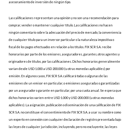
asesoramiento de inversión de ningún tipo.
Las calificaciones representan una opinión y no son una recomendación para
comprar, vender o mantener cualquier título. Las calificaciones no hacen
ningún comentario sobre la adecuación del precio de mercado, la conveniencia
de cualquier título para un inversor particular o la naturaleza impositiva o
fiscal de los pagos efectuados en relación a los títulos. FIX SCR S.A. recibe
honorarios por parte de los emisores, aseguradores, garantes, otros agentes y
originadores de títulos, por las calificaciones. Dichos honorarios generalmente
varían desde USD 1.000 a USD 200.000 (u otras monedas aplicables) por
emisión. En algunos casos, FIX SCR S.A. calificará todas o algunas de las
emisiones de un emisor en particular, o emisiones aseguradas o garantizadas
por un asegurador o garante en particular, por una cuota anual. Se espera que
dichos honorarios varíen entre USD 1.000 y USD 200.000 (u otras monedas
aplicables). La asignación, publicación o diseminación de una calificación de FIX
SCR S.A. no constituye el consentimiento de FIX SCR S.A. a usar su nombre como
un experto en conexión con cualquier declaración de registro presentada bajo
las leyes de cualquier jurisdicción, incluyendo, pero no excluyente, las leyes