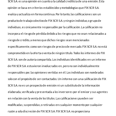
SCR S.A. es una opinión en cuanto a la calidad crediticia de una emisión. Esta
opinión se basa en criterios establecidos y metodologías que FIX SCR S.A.
evalúa y actualiza en forma continua. Por lo tanto, las calificaciones son un
producto de trabajo colectivo de FIX SCR S.A. y ningún individuo, o grupo de
individuos, es únicamente responsable por la calificación. La calificación no
incorpora el riesgo de pérdida debido a los riesgos que no sean relacionados a
riesgo de crédito, a menos que dichos riesgos sean mencionados
específicamente, como son riesgos de precio o de mercado. FIX SCR S.A. no está
comprometido en la oferta o venta de ningún título. Todos los informes de FIX
SCR S.A. son de autoría compartida. Los individuos identificados en un informe
de FIX SCR S.A. estuvieron involucrados en, pero no son individualmente
responsables por, las opiniones vertidas en él. Los individuos son nombrados
solo con el propósito de ser contactados. Un informe con una calificación de FIX
SCR S.A. no es un prospecto de emisión ni un substituto de la información
elaborada, verificada y presentada a los inversores por el emisor y sus agentes
en relación con la venta de los títulos. Las calificaciones pueden ser
modificadas, suspendidas, o retiradas en cualquier momento por cualquier
razón a sola discreción de FIX SCR S.A. FIX SCR S.A. no proporciona