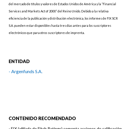
del mercado de títulos y valores de Estados Unidos de América y la “Financial
Services and Markets Act of 2000” del Reino Unido. Debido a la relativa
eficiencia de la publicación y distribución electrónica, los informes de FIX SCR
S.A. pueden estar disponibles hasta tres días antes para los suscriptores
electrónicos que para otros suscriptores de imprenta.
ENTIDAD
- Argenfunds S.A.
CONTENIDO RECOMENDADO
-
FIX (afiliada de Fitch Ratings) comenta acciones de calificación