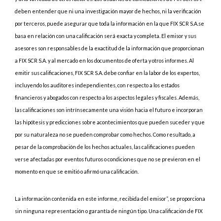
deben entender que ni una investigación mayor de hechos, ni la verificación
por terceros, puede asegurar que toda la información en la que FIX SCR S.A.se
basa en relación con una calificación será exacta y completa. El emisor y sus
asesores son responsables de la exactitud de la información que proporcionan
a FIX SCR S.A. y al mercado en los documentos de oferta y otros informes. Al
emitir sus calificaciones, FIX SCR S.A. debe confiar en la labor de los expertos,
incluyendo los auditores independientes, con respecto a los estados
financieros y abogados con respecto a los aspectos legales y fiscales. Además,
las calificaciones son intrínsecamente una visión hacia el futuro e incorporan
las hipótesis y predicciones sobre acontecimientos que pueden suceder y que
por su naturaleza no se pueden comprobar como hechos. Como resultado, a
pesar de la comprobación de los hechos actuales, las calificaciones pueden
verse afectadas por eventos futuros o condiciones que no se previeron en el
momento en que se emitió o afirmó una calificación.
La información contenida en este informe, recibida del emisor”, se proporciona
sin ninguna representación o garantía de ningún tipo. Una calificación de FIX