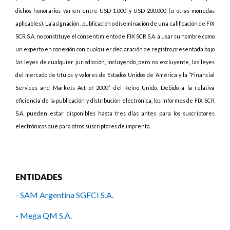
dichos honorarios varíen entre USD 1.000 y USD 200.000 (u otras monedas
aplicables). La asignación, publicación o diseminación de una calificación de FIX
SCR S.A. no constituye el consentimiento de FIX SCR S.A. a usar su nombre como
un experto en conexión con cualquier declaración de registro presentada bajo
las leyes de cualquier jurisdicción, incluyendo, pero no excluyente, las leyes
del mercado de títulos y valores de Estados Unidos de América y la “Financial
Services and Markets Act of 2000” del Reino Unido. Debido a la relativa
eficiencia de la publicación y distribución electrónica, los informes de FIX SCR
S.A. pueden estar disponibles hasta tres días antes para los suscriptores
electrónicos que para otros suscriptores de imprenta.
ENTIDADES
- SAM Argentina SGFCI S.A.
- Mega QM S.A.