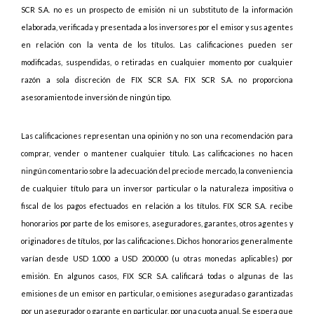
SCR S.A. no es un prospecto de emisión ni un substituto de la información
elaborada, verificada y presentada a los inversores por el emisor y sus agentes
en relación con la venta de los títulos. Las calificaciones pueden ser
modificadas, suspendidas, o retiradas en cualquier momento por cualquier
razón a sola discreción de FIX SCR S.A. FIX SCR S.A. no proporciona
asesoramiento de inversión de ningún tipo.
Las calificaciones representan una opinión y no son una recomendación para
comprar, vender o mantener cualquier título. Las calificaciones no hacen
ningún comentario sobre la adecuación del precio de mercado, la conveniencia
de cualquier título para un inversor particular o la naturaleza impositiva o
fiscal de los pagos efectuados en relación a los títulos. FIX SCR S.A. recibe
honorarios por parte de los emisores, aseguradores, garantes, otros agentes y
originadores de títulos, por las calificaciones. Dichos honorarios generalmente
varían desde USD 1.000 a USD 200.000 (u otras monedas aplicables) por
emisión. En algunos casos, FIX SCR S.A. calificará todas o algunas de las
emisiones de un emisor en particular, o emisiones aseguradas o garantizadas
por un asegurador o garante en particular, por una cuota anual. Se espera que