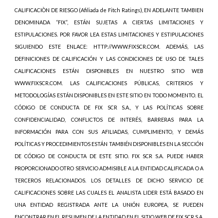
CALIFICACIÒN DE RIESGO (Afiliada de Fitch Ratings), EN ADELANTE TAMBIEN
DENOMINADA “FIX”, ESTÁN SUJETAS A CIERTAS LIMITACIONES Y
ESTIPULACIONES. POR FAVOR LEA ESTAS LIMITACIONES Y ESTIPULACIONES
SIGUIENDO ESTE ENLACE: HTTP://WWW.FIXSCR.COM. ADEMÁS, LAS
DEFINICIONES DE CALIFICACIÓN Y LAS CONDICIONES DE USO DE TALES
CALIFICACIONES ESTÁN DISPONIBLES EN NUESTRO SITIO WEB
WWW.FIXSCR.COM. LAS CALIFICACIONES PÚBLICAS, CRITERIOS Y
METODOLOGÍAS ESTÁN DISPONIBLES EN ESTE SITIO EN TODO MOMENTO. EL
CÓDIGO DE CONDUCTA DE FIX SCR S.A., Y LAS POLÍTICAS SOBRE
CONFIDENCIALIDAD, CONFLICTOS DE INTERÉS, BARRERAS PARA LA
INFORMACIÓN PARA CON SUS AFILIADAS, CUMPLIMIENTO, Y DEMÁS
POLÍTICAS Y PROCEDIMIENTOS ESTÁN TAMBIÉN DISPONIBLES EN LA SECCIÓN
DE CÓDIGO DE CONDUCTA DE ESTE SITIO. FIX SCR S.A. PUEDE HABER
PROPORCIONADO OTRO SERVICIO ADMISIBLE A LA ENTIDAD CALIFICADA O A
TERCEROS RELACIONADOS. LOS DETALLES DE DICHO SERVICIO DE
CALIFICACIONES SOBRE LAS CUALES EL ANALISTA LIDER ESTÁ BASADO EN
UNA ENTIDAD REGISTRADA ANTE LA UNIÓN EUROPEA, SE PUEDEN
ENCONTRAR EN EL RESUMEN DE LA ENTIDAD EN EL SITIO WEB DE FIX SCR S.A.