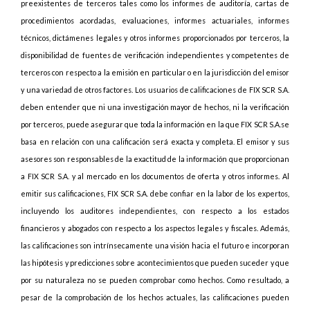
preexistentes de terceros tales como los informes de auditoría, cartas de
procedimientos acordadas, evaluaciones, informes actuariales, informes
técnicos, dictámenes legales y otros informes proporcionados por terceros, la
disponibilidad de fuentes de verificación independientes y competentes de
terceros con respecto a la emisión en particular o en la jurisdicción del emisor
y una variedad de otros factores. Los usuarios de calificaciones de FIX SCR S.A.
deben entender que ni una investigación mayor de hechos, ni la verificación
por terceros, puede asegurar que toda la información en la que FIX SCR S.A.se
basa en relación con una calificación será exacta y completa. El emisor y sus
asesores son responsables de la exactitud de la información que proporcionan
a FIX SCR S.A. y al mercado en los documentos de oferta y otros informes. Al
emitir sus calificaciones, FIX SCR S.A. debe confiar en la labor de los expertos,
incluyendo los auditores independientes, con respecto a los estados
financieros y abogados con respecto a los aspectos legales y fiscales. Además,
las calificaciones son intrínsecamente una visión hacia el futuro e incorporan
las hipótesis y predicciones sobre acontecimientos que pueden suceder y que
por su naturaleza no se pueden comprobar como hechos. Como resultado, a
pesar de la comprobación de los hechos actuales, las calificaciones pueden