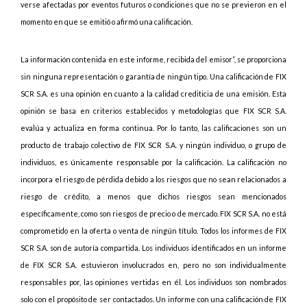
verse afectadas por eventos futuros o condiciones que no se previeron en el
momento en que se emitió o afirmó una calificación.
La información contenida en este informe, recibida del emisor”, se proporciona
sin ninguna representación o garantía de ningún tipo. Una calificación de FIX
SCR S.A. es una opinión en cuanto a la calidad crediticia de una emisión. Esta
opinión se basa en criterios establecidos y metodologías que FIX SCR S.A.
evalúa y actualiza en forma continua. Por lo tanto, las calificaciones son un
producto de trabajo colectivo de FIX SCR S.A. y ningún individuo, o grupo de
individuos, es únicamente responsable por la calificación. La calificación no
incorpora el riesgo de pérdida debido a los riesgos que no sean relacionados a
riesgo de crédito, a menos que dichos riesgos sean mencionados
específicamente, como son riesgos de precio o de mercado. FIX SCR S.A. no está
comprometido en la oferta o venta de ningún título. Todos los informes de FIX
SCR S.A. son de autoría compartida. Los individuos identificados en un informe
de FIX SCR S.A. estuvieron involucrados en, pero no son individualmente
responsables por, las opiniones vertidas en él. Los individuos son nombrados
solo con el propósito de ser contactados. Un informe con una calificación de FIX