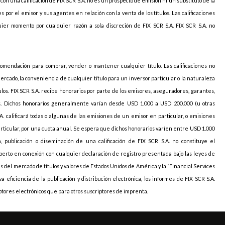
con una calificación de FIX SCR S.A. no es un prospecto de emisión ni un substituto de la
 por el emisor y sus agentes en relación con la venta de los títulos. Las calificaciones
ier momento por cualquier razón a sola discreción de FIX SCR S.A. FIX SCR S.A. no
omendación para comprar, vender o mantener cualquier título. Las calificaciones no
cado, la conveniencia de cualquier título para un inversor particular o la naturaleza
ítulos. FIX SCR S.A. recibe honorarios por parte de los emisores, aseguradores, garantes,
ones. Dichos honorarios generalmente varían desde USD 1.000 a USD 200.000 (u otras
A. calificará todas o algunas de las emisiones de un emisor en particular, o emisiones
ticular, por una cuota anual. Se espera que dichos honorarios varíen entre USD 1.000
, publicación o diseminación de una calificación de FIX SCR S.A. no constituye el
erto en conexión con cualquier declaración de registro presentada bajo las leyes de
es del mercado de títulos y valores de Estados Unidos de América y la “Financial Services
a eficiencia de la publicación y distribución electrónica, los informes de FIX SCR S.A.
ptores electrónicos que para otros suscriptores de imprenta.