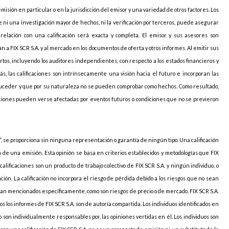
sión en particular o en la jurisdicción del emisor y una variedad de otros factores. Los
 ni una investigación mayor de hechos, ni la verificación por terceros, puede asegurar
elación con una calificación será exacta y completa. El emisor y sus asesores son
 a FIX SCR S.A. y al mercado en los documentos de oferta y otros informes. Al emitir sus
pertos, incluyendo los auditores independientes, con respecto a los estados financieros y
ás, las calificaciones son intrínsecamente una visión hacia el futuro e incorporan las
uceder y que por su naturaleza no se pueden comprobar como hechos. Como resultado,
caciones pueden verse afectadas por eventos futuros o condiciones que no se previeron
, se proporciona sin ninguna representación o garantía de ningún tipo. Una calificación
ia de una emisión. Esta opinión se basa en criterios establecidos y metodologías que FIX
 calificaciones son un producto de trabajo colectivo de FIX SCR S.A. y ningún individuo, o
ción. La calificación no incorpora el riesgo de pérdida debido a los riesgos que no sean
sean mencionados específicamente, como son riesgos de precio o de mercado. FIX SCR S.A.
s los informes de FIX SCR S.A. son de autoría compartida. Los individuos identificados en
 son individualmente responsables por, las opiniones vertidas en él. Los individuos son