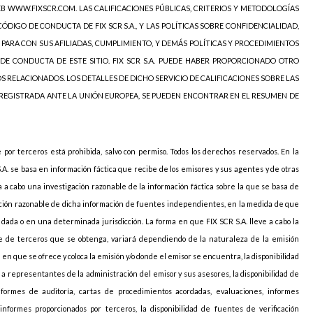
EB WWW.FIXSCR.COM. LAS CALIFICACIONES PÚBLICAS, CRITERIOS Y METODOLOGÍAS
ÓDIGO DE CONDUCTA DE FIX SCR S.A., Y LAS POLÍTICAS SOBRE CONFIDENCIALIDAD,
 PARA CON SUS AFILIADAS, CUMPLIMIENTO, Y DEMÁS POLÍTICAS Y PROCEDIMIENTOS
DE CONDUCTA DE ESTE SITIO. FIX SCR S.A. PUEDE HABER PROPORCIONADO OTRO
OS RELACIONADOS. LOS DETALLES DE DICHO SERVICIO DE CALIFICACIONES SOBRE LAS
 REGISTRADA ANTE LA UNIÓN EUROPEA, SE PUEDEN ENCONTRAR EN EL RESUMEN DE
e por terceros está prohibida, salvo con permiso. Todos los derechos reservados. En la
S.A. se basa en información fáctica que recibe de los emisores y sus agentes y de otras
va a cabo una investigación razonable de la información fáctica sobre la que se basa de
icación razonable de dicha información de fuentes independientes, en la medida de que
ada o en una determinada jurisdicción. La forma en que FIX SCR S.A. lleve a cabo la
arte de terceros que se obtenga, variará dependiendo de la naturaleza de la emisión
ión en que se ofrece y coloca la emisión y/o donde el emisor se encuentra, la disponibilidad
o a representantes de la administración del emisor y sus asesores, la disponibilidad de
nformes de auditoría, cartas de procedimientos acordadas, evaluaciones, informes
informes proporcionados por terceros, la disponibilidad de fuentes de verificación