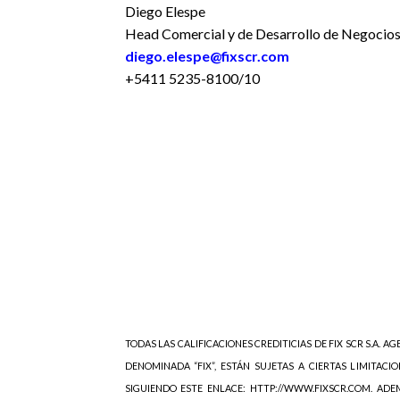
Diego Elespe
Head Comercial y de Desarrollo de Negocio
diego.elespe@fixscr.com
+5411 5235-8100/10
TODAS LAS CALIFICACIONES CREDITICIAS DE FIX SCR S.A. AGE
DENOMINADA “FIX”, ESTÁN SUJETAS A CIERTAS LIMITACIO
SIGUIENDO ESTE ENLACE: HTTP://WWW.FIXSCR.COM. ADEM