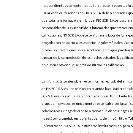
independientes y competentes de terceros con respecto a la emi
usuarios de calificaciones de FIX SCR S.A. deben entender que
que toda la información en la que FIX SCR S.A.se basa en r
responsables de la exactitud de la información que proporcionan
calificaciones, FIX SCR S.A. debe confiar en la labor de los ex
abogados con respecto a los aspectos legales y fiscales. Adem
hipótesis y predicciones sobre acontecimientos que pueden s
a pesar de la comprobación de los hechos actuales, las califi
en el momento en que se emitió o afirmó una calificación.
La información contenida en este informe, recibida del emisor”
de FIX SCR S.A. es una opinión en cuanto a la calidad creditic
SCR S.A. evalúa y actualiza en forma continua. Por lo tanto, las
grupo de individuos, es únicamente responsable por la califica
relacionados a riesgo de crédito, a menos que dichos riesgos 
no está comprometido en la oferta o venta de ningún título. Todo
un informe de FIX SCR S.A. estuvieron involucrados en, pero no