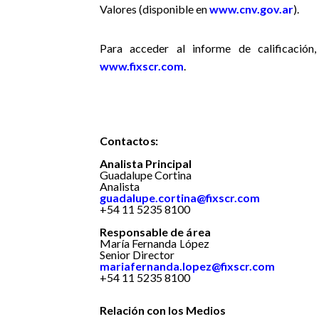
Valores (disponible en
www.cnv.gov.ar
).
Para acceder al informe de calificación,
www.fixscr.com
.
C
o
n
t
a
c
t
o
s:
Analista Principal
Guadalupe Cortina
Analista
guadalupe.cortina@fixscr.com
+54 11 5235 8100
Responsable de área
María Fernanda López
Senior Director
mariafernanda.lopez@fixscr.com
+
54 11 5235 8100
Relación con los Medios