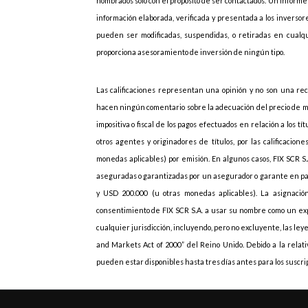
nombrados solo con el propósito de ser contactados. Un informe 
información elaborada, verificada y presentada a los inversores
pueden ser modificadas, suspendidas, o retiradas en cualqu
proporciona asesoramiento de inversión de ningún tipo.
Las calificaciones representan una opinión y no son una rec
hacen ningún comentario sobre la adecuación del precio de mer
impositiva o fiscal de los pagos efectuados en relación a los t
otros agentes y originadores de títulos, por las calificaci
monedas aplicables) por emisión. En algunos casos, FIX SCR S.
aseguradas o garantizadas por un asegurador o garante en par
y USD 200.000 (u otras monedas aplicables). La asignación
consentimiento de FIX SCR S.A. a usar su nombre como un exp
cualquier jurisdicción, incluyendo, pero no excluyente, las ley
and Markets Act of 2000” del Reino Unido. Debido a la relativ
pueden estar disponibles hasta tres días antes para los suscri