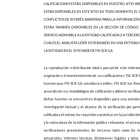
CALIFICACIONES ESTÁN DISPONIBLES EN NUESTRO SITIO W
ESTÁN DISPONIBLES EN ESTE SITIO EN TODO MOMENTO. EL C
CONFLICTOS DE INTERÉS, BARRERAS PARA LA INFORMACIÓN
ESTÁN TAMBIÉN DISPONIBLES EN LA SECCIÓN DE CÓDIGO 
SERVICIO ADMISIBLE A LA ENTIDAD CALIFICADA O A TERCER
CUALES EL ANALISTA LIDER ESTÁ BASADO EN UNA ENTIDAD
LA ENTIDAD EN EL SITIO WEB DE FIX SCR S.A.
La reproducción o distribución total o parcial de este inform
asignación y el mantenimiento de sus calificaciones, FIX SCR 
fuentes que FIX SCR S.A. considera creíbles. FIX SCR S.A. lle
acuerdo con sus metodologías de calificación y obtiene verif
dichas fuentes se encuentren disponibles para una emisión d
investigación factual y el alcance de la verificación por p
calificada y el emisor, los requisitos y prácticas en la jurisdicc
y la naturaleza de la información pública relevante, el acces
verificaciones preexistentes de terceros tales como los i
actuariales, informes técnicos, dictámenes legales y otros 