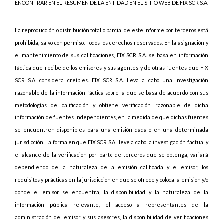
ENCONTRAR EN EL RESUMEN DE LA ENTIDAD EN EL SITIO WEB DE FIX SCR S.A.
La reproducción o distribución total o parcial de este informe por terceros está
prohibida, salvo con permiso. Todos los derechos reservados. En la asignación y
el mantenimiento de sus calificaciones, FIX SCR S.A. se basa en información
fáctica que recibe de los emisores y sus agentes y de otras fuentes que FIX
SCR S.A. considera creíbles. FIX SCR S.A. lleva a cabo una investigación
razonable de la información fáctica sobre la que se basa de acuerdo con sus
metodologías de calificación y obtiene verificación razonable de dicha
información de fuentes independientes, en la medida de que dichas fuentes
se encuentren disponibles para una emisión dada o en una determinada
jurisdicción. La forma en que FIX SCR S.A. lleve a cabo la investigación factual y
el alcance de la verificación por parte de terceros que se obtenga, variará
dependiendo de la naturaleza de la emisión calificada y el emisor, los
requisitos y prácticas en la jurisdicción en que se ofrece y coloca la emisión y/o
donde el emisor se encuentra, la disponibilidad y la naturaleza de la
información pública relevante, el acceso a representantes de la
administración del emisor y sus asesores, la disponibilidad de verificaciones