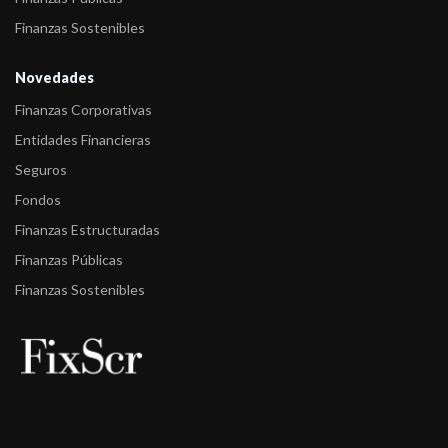
-
Fitch asigna la calificación A/V5(arg) al fondo TorontoTrust
Finanzas Sostenibles
-
FIX (afiliada de Fitch Ratings) comenta acciones de calificación
Novedades
sobre 14 F ...
Finanzas Corporativas
-
FIX (afiliada de Fitch Ratings) comenta acciones de calificación
Entidades Financieras
sobre 11 F ...
Seguros
-
FIX (afiliada de Fitch Ratings) comenta acciones de calificación
Fondos
sobre 15 F ...
Finanzas Estructuradas
-
FIX (afiliada de Fitch Ratings) subió las calificaciones de 34
Finanzas Públicas
Fondos de Re ...
Finanzas Sostenibles
-
FIX (afiliada de Fitch Ratings) asigna calificación a dos Fondos
de Renta F ...
-
FIX (afiliada de Fitch Ratings) comenta acciones de calificación
sobre 19 F ...
-
FIX (afiliada de Fitch Ratings) comenta acciones de calificación