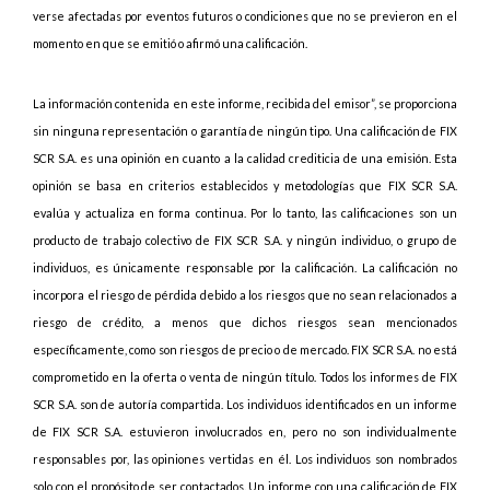
verse afectadas por eventos futuros o condiciones que no se previeron en el
momento en que se emitió o afirmó una calificación.
La información contenida en este informe, recibida del emisor”, se proporciona
sin ninguna representación o garantía de ningún tipo. Una calificación de FIX
SCR S.A. es una opinión en cuanto a la calidad crediticia de una emisión. Esta
opinión se basa en criterios establecidos y metodologías que FIX SCR S.A.
evalúa y actualiza en forma continua. Por lo tanto, las calificaciones son un
producto de trabajo colectivo de FIX SCR S.A. y ningún individuo, o grupo de
individuos, es únicamente responsable por la calificación. La calificación no
incorpora el riesgo de pérdida debido a los riesgos que no sean relacionados a
riesgo de crédito, a menos que dichos riesgos sean mencionados
específicamente, como son riesgos de precio o de mercado. FIX SCR S.A. no está
comprometido en la oferta o venta de ningún título. Todos los informes de FIX
SCR S.A. son de autoría compartida. Los individuos identificados en un informe
de FIX SCR S.A. estuvieron involucrados en, pero no son individualmente
responsables por, las opiniones vertidas en él. Los individuos son nombrados
solo con el propósito de ser contactados. Un informe con una calificación de FIX