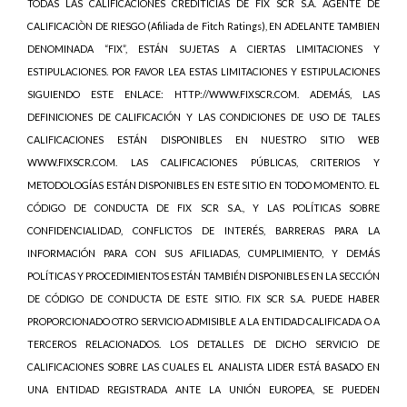
TODAS LAS CALIFICACIONES CREDITICIAS DE FIX SCR S.A. AGENTE DE
CALIFICACIÒN DE RIESGO (Afiliada de Fitch Ratings), EN ADELANTE TAMBIEN
DENOMINADA “FIX”, ESTÁN SUJETAS A CIERTAS LIMITACIONES Y
ESTIPULACIONES. POR FAVOR LEA ESTAS LIMITACIONES Y ESTIPULACIONES
SIGUIENDO ESTE ENLACE: HTTP://WWW.FIXSCR.COM. ADEMÁS, LAS
DEFINICIONES DE CALIFICACIÓN Y LAS CONDICIONES DE USO DE TALES
CALIFICACIONES ESTÁN DISPONIBLES EN NUESTRO SITIO WEB
WWW.FIXSCR.COM. LAS CALIFICACIONES PÚBLICAS, CRITERIOS Y
METODOLOGÍAS ESTÁN DISPONIBLES EN ESTE SITIO EN TODO MOMENTO. EL
CÓDIGO DE CONDUCTA DE FIX SCR S.A., Y LAS POLÍTICAS SOBRE
CONFIDENCIALIDAD, CONFLICTOS DE INTERÉS, BARRERAS PARA LA
INFORMACIÓN PARA CON SUS AFILIADAS, CUMPLIMIENTO, Y DEMÁS
POLÍTICAS Y PROCEDIMIENTOS ESTÁN TAMBIÉN DISPONIBLES EN LA SECCIÓN
DE CÓDIGO DE CONDUCTA DE ESTE SITIO. FIX SCR S.A. PUEDE HABER
PROPORCIONADO OTRO SERVICIO ADMISIBLE A LA ENTIDAD CALIFICADA O A
TERCEROS RELACIONADOS. LOS DETALLES DE DICHO SERVICIO DE
CALIFICACIONES SOBRE LAS CUALES EL ANALISTA LIDER ESTÁ BASADO EN
UNA ENTIDAD REGISTRADA ANTE LA UNIÓN EUROPEA, SE PUEDEN