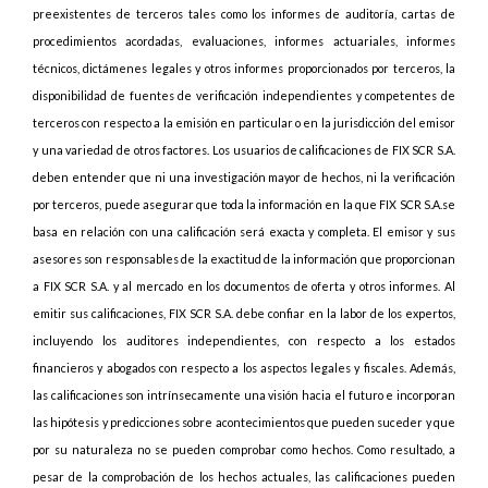
preexistentes de terceros tales como los informes de auditoría, cartas de
procedimientos acordadas, evaluaciones, informes actuariales, informes
técnicos, dictámenes legales y otros informes proporcionados por terceros, la
disponibilidad de fuentes de verificación independientes y competentes de
terceros con respecto a la emisión en particular o en la jurisdicción del emisor
y una variedad de otros factores. Los usuarios de calificaciones de FIX SCR S.A.
deben entender que ni una investigación mayor de hechos, ni la verificación
por terceros, puede asegurar que toda la información en la que FIX SCR S.A.se
basa en relación con una calificación será exacta y completa. El emisor y sus
asesores son responsables de la exactitud de la información que proporcionan
a FIX SCR S.A. y al mercado en los documentos de oferta y otros informes. Al
emitir sus calificaciones, FIX SCR S.A. debe confiar en la labor de los expertos,
incluyendo los auditores independientes, con respecto a los estados
financieros y abogados con respecto a los aspectos legales y fiscales. Además,
las calificaciones son intrínsecamente una visión hacia el futuro e incorporan
las hipótesis y predicciones sobre acontecimientos que pueden suceder y que
por su naturaleza no se pueden comprobar como hechos. Como resultado, a
pesar de la comprobación de los hechos actuales, las calificaciones pueden