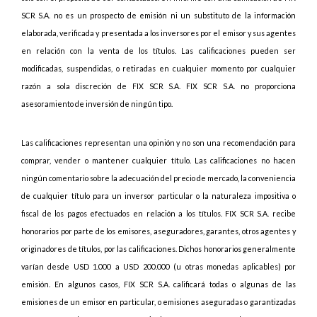
SCR S.A. no es un prospecto de emisión ni un substituto de la información
elaborada, verificada y presentada a los inversores por el emisor y sus agentes
en relación con la venta de los títulos. Las calificaciones pueden ser
modificadas, suspendidas, o retiradas en cualquier momento por cualquier
razón a sola discreción de FIX SCR S.A. FIX SCR S.A. no proporciona
asesoramiento de inversión de ningún tipo.
Las calificaciones representan una opinión y no son una recomendación para
comprar, vender o mantener cualquier título. Las calificaciones no hacen
ningún comentario sobre la adecuación del precio de mercado, la conveniencia
de cualquier título para un inversor particular o la naturaleza impositiva o
fiscal de los pagos efectuados en relación a los títulos. FIX SCR S.A. recibe
honorarios por parte de los emisores, aseguradores, garantes, otros agentes y
originadores de títulos, por las calificaciones. Dichos honorarios generalmente
varían desde USD 1.000 a USD 200.000 (u otras monedas aplicables) por
emisión. En algunos casos, FIX SCR S.A. calificará todas o algunas de las
emisiones de un emisor en particular, o emisiones aseguradas o garantizadas