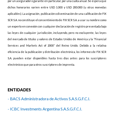
por un asegurador o garante en particular, por una cuota anual. Se espera que
dichos honorarios varíen entre USD 1.000 y USD 200.000 (u otras monedas
aplicables). La asignación, publicación o diseminación de una calificación de FIX
SCR S.A. no constituye el consentimiento de FIX SCR S.A. a usar su nombre como
un experto en conexión con cualquier declaración de registro presentada bajo
las leyes de cualquier jurisdicción, incluyendo, pero no excluyente, las leyes
del mercado de títulos y valores de Estados Unidos de América y la “Financial
Services and Markets Act of 2000” del Reino Unido. Debido a la relativa
eficiencia de la publicación y distribución electrónica, los informes de FIX SCR
S.A. pueden estar disponibles hasta tres días antes para los suscriptores
electrónicos que para otros suscriptores de imprenta.
ENTIDADES
- BACS Administradora de Activos S.A.S.G.F.C.I.
- ICBC Investments Argentina S.A.S.G.F.C.I.