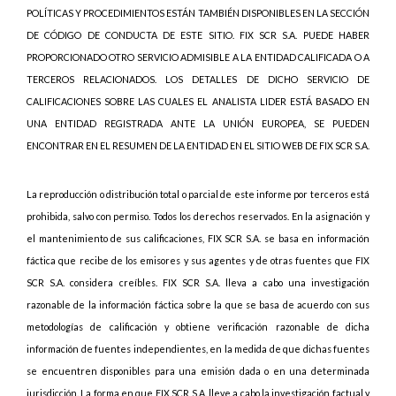
POLÍTICAS Y PROCEDIMIENTOS ESTÁN TAMBIÉN DISPONIBLES EN LA SECCIÓN
DE CÓDIGO DE CONDUCTA DE ESTE SITIO. FIX SCR S.A. PUEDE HABER
PROPORCIONADO OTRO SERVICIO ADMISIBLE A LA ENTIDAD CALIFICADA O A
TERCEROS RELACIONADOS. LOS DETALLES DE DICHO SERVICIO DE
CALIFICACIONES SOBRE LAS CUALES EL ANALISTA LIDER ESTÁ BASADO EN
UNA ENTIDAD REGISTRADA ANTE LA UNIÓN EUROPEA, SE PUEDEN
ENCONTRAR EN EL RESUMEN DE LA ENTIDAD EN EL SITIO WEB DE FIX SCR S.A.
La reproducción o distribución total o parcial de este informe por terceros está
prohibida, salvo con permiso. Todos los derechos reservados. En la asignación y
el mantenimiento de sus calificaciones, FIX SCR S.A. se basa en información
fáctica que recibe de los emisores y sus agentes y de otras fuentes que FIX
SCR S.A. considera creíbles. FIX SCR S.A. lleva a cabo una investigación
razonable de la información fáctica sobre la que se basa de acuerdo con sus
metodologías de calificación y obtiene verificación razonable de dicha
información de fuentes independientes, en la medida de que dichas fuentes
se encuentren disponibles para una emisión dada o en una determinada
jurisdicción. La forma en que FIX SCR S.A. lleve a cabo la investigación factual y