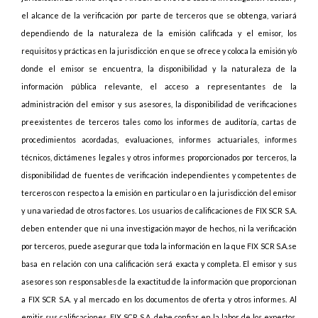
el alcance de la verificación por parte de terceros que se obtenga, variará
dependiendo de la naturaleza de la emisión calificada y el emisor, los
requisitos y prácticas en la jurisdicción en que se ofrece y coloca la emisión y/o
donde el emisor se encuentra, la disponibilidad y la naturaleza de la
información pública relevante, el acceso a representantes de la
administración del emisor y sus asesores, la disponibilidad de verificaciones
preexistentes de terceros tales como los informes de auditoría, cartas de
procedimientos acordadas, evaluaciones, informes actuariales, informes
técnicos, dictámenes legales y otros informes proporcionados por terceros, la
disponibilidad de fuentes de verificación independientes y competentes de
terceros con respecto a la emisión en particular o en la jurisdicción del emisor
y una variedad de otros factores. Los usuarios de calificaciones de FIX SCR S.A.
deben entender que ni una investigación mayor de hechos, ni la verificación
por terceros, puede asegurar que toda la información en la que FIX SCR S.A.se
basa en relación con una calificación será exacta y completa. El emisor y sus
asesores son responsables de la exactitud de la información que proporcionan
a FIX SCR S.A. y al mercado en los documentos de oferta y otros informes. Al
emitir sus calificaciones, FIX SCR S.A. debe confiar en la labor de los expertos,