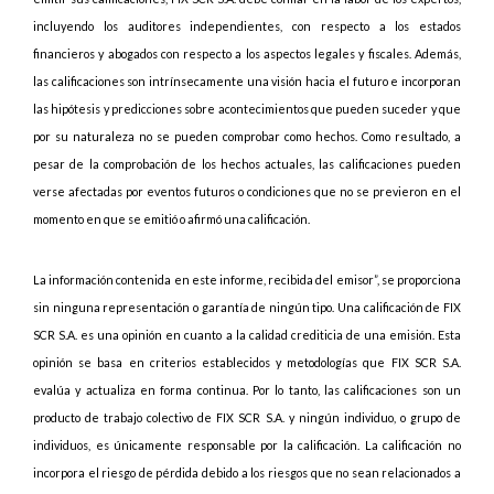
incluyendo los auditores independientes, con respecto a los estados
financieros y abogados con respecto a los aspectos legales y fiscales. Además,
las calificaciones son intrínsecamente una visión hacia el futuro e incorporan
las hipótesis y predicciones sobre acontecimientos que pueden suceder y que
por su naturaleza no se pueden comprobar como hechos. Como resultado, a
pesar de la comprobación de los hechos actuales, las calificaciones pueden
verse afectadas por eventos futuros o condiciones que no se previeron en el
momento en que se emitió o afirmó una calificación.
La información contenida en este informe, recibida del emisor”, se proporciona
sin ninguna representación o garantía de ningún tipo. Una calificación de FIX
SCR S.A. es una opinión en cuanto a la calidad crediticia de una emisión. Esta
opinión se basa en criterios establecidos y metodologías que FIX SCR S.A.
evalúa y actualiza en forma continua. Por lo tanto, las calificaciones son un
producto de trabajo colectivo de FIX SCR S.A. y ningún individuo, o grupo de
individuos, es únicamente responsable por la calificación. La calificación no
incorpora el riesgo de pérdida debido a los riesgos que no sean relacionados a