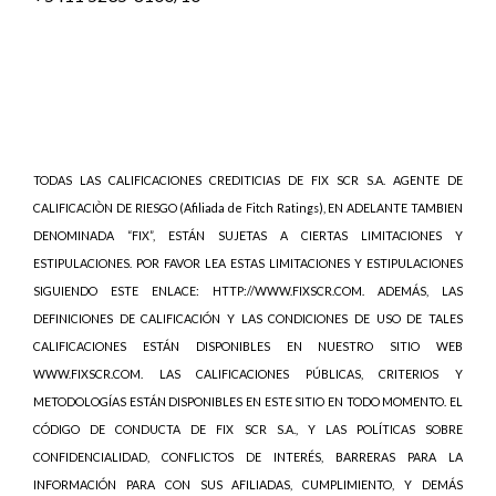
TODAS LAS CALIFICACIONES CREDITICIAS DE FIX SCR S.A. AGENTE DE
CALIFICACIÒN DE RIESGO (Afiliada de Fitch Ratings), EN ADELANTE TAMBIEN
DENOMINADA “FIX”, ESTÁN SUJETAS A CIERTAS LIMITACIONES Y
ESTIPULACIONES. POR FAVOR LEA ESTAS LIMITACIONES Y ESTIPULACIONES
SIGUIENDO ESTE ENLACE: HTTP://WWW.FIXSCR.COM. ADEMÁS, LAS
DEFINICIONES DE CALIFICACIÓN Y LAS CONDICIONES DE USO DE TALES
CALIFICACIONES ESTÁN DISPONIBLES EN NUESTRO SITIO WEB
WWW.FIXSCR.COM. LAS CALIFICACIONES PÚBLICAS, CRITERIOS Y
METODOLOGÍAS ESTÁN DISPONIBLES EN ESTE SITIO EN TODO MOMENTO. EL
CÓDIGO DE CONDUCTA DE FIX SCR S.A., Y LAS POLÍTICAS SOBRE
CONFIDENCIALIDAD, CONFLICTOS DE INTERÉS, BARRERAS PARA LA
INFORMACIÓN PARA CON SUS AFILIADAS, CUMPLIMIENTO, Y DEMÁS