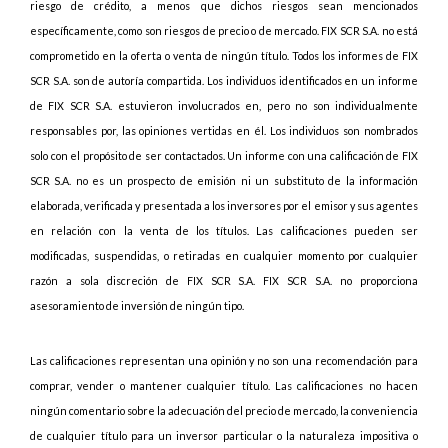
riesgo de crédito, a menos que dichos riesgos sean mencionados
específicamente, como son riesgos de precio o de mercado. FIX SCR S.A. no está
comprometido en la oferta o venta de ningún título. Todos los informes de FIX
SCR S.A. son de autoría compartida. Los individuos identificados en un informe
de FIX SCR S.A. estuvieron involucrados en, pero no son individualmente
responsables por, las opiniones vertidas en él. Los individuos son nombrados
solo con el propósito de ser contactados. Un informe con una calificación de FIX
SCR S.A. no es un prospecto de emisión ni un substituto de la información
elaborada, verificada y presentada a los inversores por el emisor y sus agentes
en relación con la venta de los títulos. Las calificaciones pueden ser
modificadas, suspendidas, o retiradas en cualquier momento por cualquier
razón a sola discreción de FIX SCR S.A. FIX SCR S.A. no proporciona
asesoramiento de inversión de ningún tipo.
Las calificaciones representan una opinión y no son una recomendación para
comprar, vender o mantener cualquier título. Las calificaciones no hacen
ningún comentario sobre la adecuación del precio de mercado, la conveniencia
de cualquier título para un inversor particular o la naturaleza impositiva o