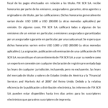
fiscal de los pagos efectuados en relación a los títulos. FIX SCR S.A. recibe
honorarios por parte de los emisores, aseguradores, garantes, otros agentes y
originadores de títulos, por las calificaciones. Dichos honorarios generalmente
varían desde USD 1.000 a USD 200.000 (u otras monedas aplicables) por
emisión. En algunos casos, FIX SCR S.A. calificará todas o algunas de las
emisiones de un emisor en particular, o emisiones aseguradas o garantizadas
por un asegurador o garante en particular, por una cuota anual. Se espera que
dichos honorarios varíen entre USD 1.000 y USD 200.000 (u otras monedas
aplicables). La asignación, publicación o diseminación de una calificación de FIX
SCR S.A. no constituye el consentimiento de FIX SCR S.A. a usar su nombre como
un experto en conexión con cualquier declaración de registro presentada bajo
las leyes de cualquier jurisdicción, incluyendo, pero no excluyente, las leyes
del mercado de títulos y valores de Estados Unidos de América y la “Financial
Services and Markets Act of 2000” del Reino Unido. Debido a la relativa
eficiencia de la publicación y distribución electrónica, los informes de FIX SCR
S.A. pueden estar disponibles hasta tres días antes para los suscriptores
electrónicos que para otros suscriptores de imprenta.