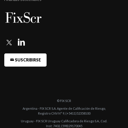
AA/V2(a ...
-
Fitch confirma la calificación A(arg)rv a Alpha Renta Balanceada
Glo ...
-
Fitch confirma la calificación del fondo Alpha Renta Capital
Pesos e ...
-
Fitch baja la calificación del fondo Alpha Pesos a AA/V1(arg)
SUSCRIBIRSE
-
Fitch baja la calificación del fondo Alpha Pesos a AA/V1(arg)
-
Fitch confirma y retira la calificación de Alpha América, Alp ...
-
Fitch baja la calificación de ocho fondos de renta variable
internac ...
© FIX SCR
-
Fitch confirma AA-/V6(arg) al fondo Alpha Renta Crecimiento
Argentina - FIX SCR S.A. Agente de Calificación de Riesgo,
-
Fitch baja la calificación de riesgo de mercado de Alpha Renta
Registro CNV N° 9, (+5411)52358100
Inter ...
Uruguay - FIX SCR Uruguay Calificadora de Riesgo S.A., Cod.
Inst: 7402, (598)29170045