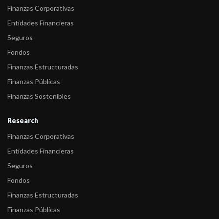
Finanzas Corporativas
-
FIX (afiliada de Fitch Ratings) comenta acciones de calificación
Entidades Financieras
sobre 16 F ...
Seguros
-
FIX (afiliada de Fitch) “afiliada de Fitch Ratings” confirma las
Fondos
calificaci ...
Finanzas Estructuradas
-
FIX (afiliada de Fitch) “afiliada de Fitch Ratings” sube las
Finanzas Públicas
calificaciones ...
Finanzas Sostenibles
-
FIX confirma las calificaciones a cinco Superfondos.
Research
-
FIX (afiliada de Fitch) asigna la calificación A+c(arg) a Super
Finanzas Corporativas
Gest ...
Entidades Financieras
-
FIX (afiliada de Fitch) comenta las calificaciones de cuatro FCI
Seguros
Superfondo ...
Fondos
-
FIX (afiliada de Fitch) asigna la calificación A+f(arg) a
Finanzas Estructuradas
Superfondo ...
Finanzas Públicas