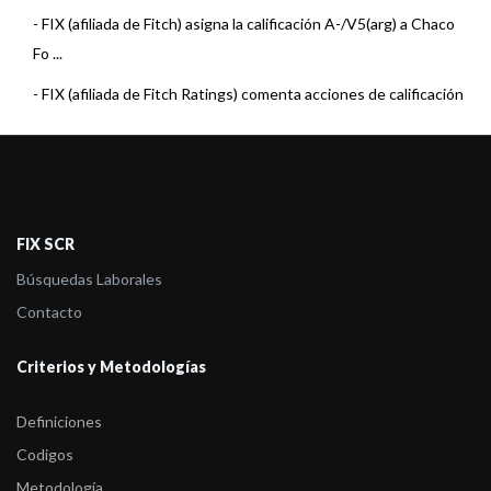
-
FIX (afiliada de Fitch) asigna la calificación A-/V5(arg) a Chaco
Fo ...
-
FIX (afiliada de Fitch Ratings) comenta acciones de calificación
sobre 8 Fo ...
-
FIX (afiliada de Fitch) baja la calificación de 2 Fondos Comunes
de Inversi ...
-
FIX (afiliada de Fitch Ratings) comenta acciones de calificación
FIX SCR
sobre 11 F ...
Búsquedas Laborales
-
FIX (afiliada de Fitch Ratings) comenta acciones de calificación
Contacto
sobre 14 F ...
Criterios y Metodologías
-
FIX (afiliada de Fitch Rating sube la calificación a un Fondo de
Nuevo Chac ...
Definiciones
-
FIX (afiliada de Fitch Ratings) comenta acciones de calificación
Codigos
de 24 Fond ...
Metodología