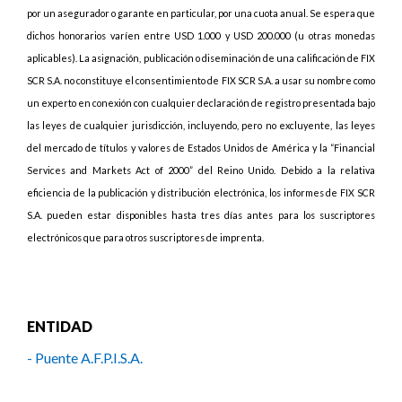
por un asegurador o garante en particular, por una cuota anual. Se espera que
dichos honorarios varíen entre USD 1.000 y USD 200.000 (u otras monedas
aplicables). La asignación, publicación o diseminación de una calificación de FIX
SCR S.A. no constituye el consentimiento de FIX SCR S.A. a usar su nombre como
un experto en conexión con cualquier declaración de registro presentada bajo
las leyes de cualquier jurisdicción, incluyendo, pero no excluyente, las leyes
del mercado de títulos y valores de Estados Unidos de América y la “Financial
Services and Markets Act of 2000” del Reino Unido. Debido a la relativa
eficiencia de la publicación y distribución electrónica, los informes de FIX SCR
S.A. pueden estar disponibles hasta tres días antes para los suscriptores
electrónicos que para otros suscriptores de imprenta.
ENTIDAD
- Puente A.F.P.I.S.A.