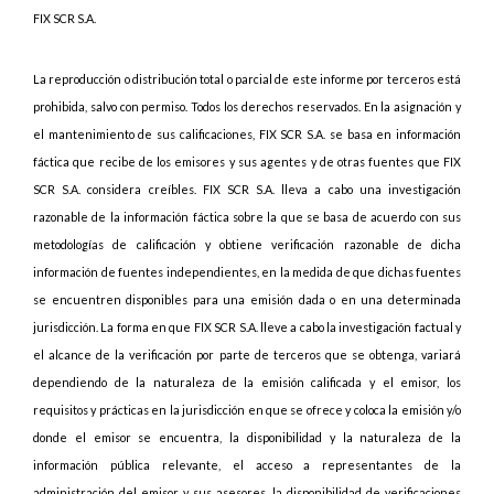
FIX SCR S.A.
La reproducción o distribución total o parcial de este informe por terceros está
prohibida, salvo con permiso. Todos los derechos reservados. En la asignación y
el mantenimiento de sus calificaciones, FIX SCR S.A. se basa en información
fáctica que recibe de los emisores y sus agentes y de otras fuentes que FIX
SCR S.A. considera creíbles. FIX SCR S.A. lleva a cabo una investigación
razonable de la información fáctica sobre la que se basa de acuerdo con sus
metodologías de calificación y obtiene verificación razonable de dicha
información de fuentes independientes, en la medida de que dichas fuentes
se encuentren disponibles para una emisión dada o en una determinada
jurisdicción. La forma en que FIX SCR S.A. lleve a cabo la investigación factual y
el alcance de la verificación por parte de terceros que se obtenga, variará
dependiendo de la naturaleza de la emisión calificada y el emisor, los
requisitos y prácticas en la jurisdicción en que se ofrece y coloca la emisión y/o
donde el emisor se encuentra, la disponibilidad y la naturaleza de la
información pública relevante, el acceso a representantes de la
administración del emisor y sus asesores, la disponibilidad de verificaciones