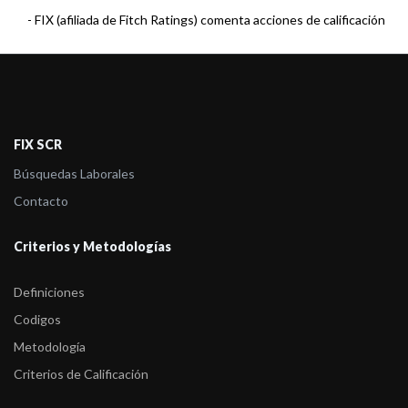
-
FIX (afiliada de Fitch Ratings) comenta acciones de calificación
sobre los ...
-
FIX (afiliada de Fitch Ratings) asigna calificación a dos Fondos
Mutuos adm ...
-
FIX (afiliada de Fitch Ratings) comenta acciones de calificación
FIX SCR
sobre los ...
Búsquedas Laborales
Contacto
Criterios y Metodologías
Definiciones
Codigos
Metodología
Criterios de Calificación