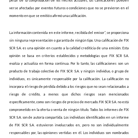
pesar de la comprobación de los hechos actuales, las calificaciones pueden
verse afectadas por eventos futuros o condiciones que no se previeron en el
momento en que se emitió o afirmó una calificación.
La información contenida en este informe, recibida del emisor”, se proporciona
sin ninguna representación o garantía de ningún tipo. Una calificación de FIX
SCR S.A. es una opinión en cuanto a la calidad crediticia de una emisión. Esta
opinión se basa en criterios establecidos y metodologías que FIX SCR S.A.
evalúa y actualiza en forma continua. Por lo tanto, las calificaciones son un
producto de trabajo colectivo de FIX SCR S.A. y ningún individuo, o grupo de
individuos, es únicamente responsable por la calificación. La calificación no
incorpora el riesgo de pérdida debido a los riesgos que no sean relacionados a
riesgo de crédito, a menos que dichos riesgos sean mencionados
específicamente, como son riesgos de precio o de mercado. FIX SCR S.A. no está
comprometido en la oferta o venta de ningún título. Todos los informes de FIX
SCR S.A. son de autoría compartida. Los individuos identificados en un informe
de FIX SCR S.A. estuvieron involucrados en, pero no son individualmente
responsables por, las opiniones vertidas en él. Los individuos son nombrados