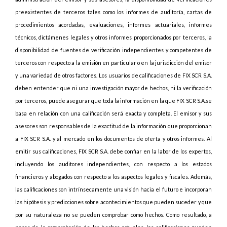
preexistentes de terceros tales como los informes de auditoría, cartas de
procedimientos acordadas, evaluaciones, informes actuariales, informes
técnicos, dictámenes legales y otros informes proporcionados por terceros, la
disponibilidad de fuentes de verificación independientes y competentes de
terceros con respecto a la emisión en particular o en la jurisdicción del emisor
y una variedad de otros factores. Los usuarios de calificaciones de FIX SCR S.A.
deben entender que ni una investigación mayor de hechos, ni la verificación
por terceros, puede asegurar que toda la información en la que FIX SCR S.A.se
basa en relación con una calificación será exacta y completa. El emisor y sus
asesores son responsables de la exactitud de la información que proporcionan
a FIX SCR S.A. y al mercado en los documentos de oferta y otros informes. Al
emitir sus calificaciones, FIX SCR S.A. debe confiar en la labor de los expertos,
incluyendo los auditores independientes, con respecto a los estados
financieros y abogados con respecto a los aspectos legales y fiscales. Además,
las calificaciones son intrínsecamente una visión hacia el futuro e incorporan
las hipótesis y predicciones sobre acontecimientos que pueden suceder y que
por su naturaleza no se pueden comprobar como hechos. Como resultado, a