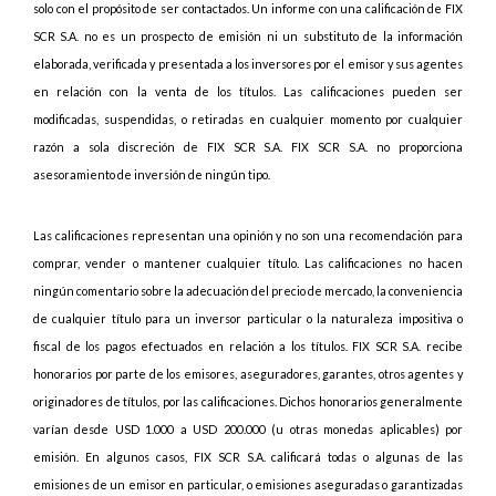
solo con el propósito de ser contactados. Un informe con una calificación de FIX
SCR S.A. no es un prospecto de emisión ni un substituto de la información
elaborada, verificada y presentada a los inversores por el emisor y sus agentes
en relación con la venta de los títulos. Las calificaciones pueden ser
modificadas, suspendidas, o retiradas en cualquier momento por cualquier
razón a sola discreción de FIX SCR S.A. FIX SCR S.A. no proporciona
asesoramiento de inversión de ningún tipo.
Las calificaciones representan una opinión y no son una recomendación para
comprar, vender o mantener cualquier título. Las calificaciones no hacen
ningún comentario sobre la adecuación del precio de mercado, la conveniencia
de cualquier título para un inversor particular o la naturaleza impositiva o
fiscal de los pagos efectuados en relación a los títulos. FIX SCR S.A. recibe
honorarios por parte de los emisores, aseguradores, garantes, otros agentes y
originadores de títulos, por las calificaciones. Dichos honorarios generalmente
varían desde USD 1.000 a USD 200.000 (u otras monedas aplicables) por
emisión. En algunos casos, FIX SCR S.A. calificará todas o algunas de las
emisiones de un emisor en particular, o emisiones aseguradas o garantizadas