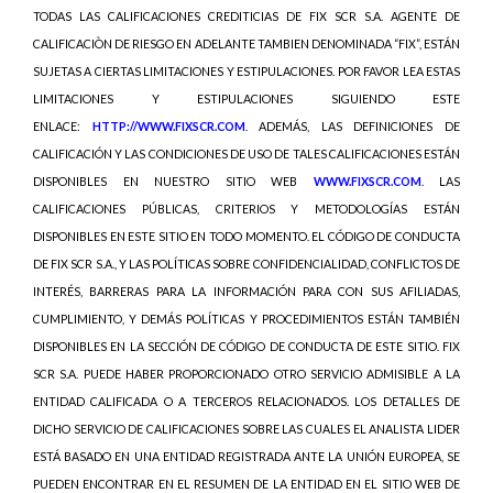
TODAS LAS CALIFICACIONES CREDITICIAS DE FIX SCR S.A. AGENTE DE
CALIFICACIÒN DE RIESGO EN ADELANTE TAMBIEN DENOMINADA “FIX”, ESTÁN
SUJETAS A CIERTAS LIMITACIONES Y ESTIPULACIONES. POR FAVOR LEA ESTAS
LIMITACIONES Y ESTIPULACIONES SIGUIENDO ESTE
ENLACE:
HTTP://WWW.FIXSCR.COM
. ADEMÁS, LAS DEFINICIONES DE
CALIFICACIÓN Y LAS CONDICIONES DE USO DE TALES CALIFICACIONES ESTÁN
DISPONIBLES EN NUESTRO SITIO WEB
WWW.FIXSCR.COM
. LAS
CALIFICACIONES PÚBLICAS, CRITERIOS Y METODOLOGÍAS ESTÁN
DISPONIBLES EN ESTE SITIO EN TODO MOMENTO. EL CÓDIGO DE CONDUCTA
DE FIX SCR S.A., Y LAS POLÍTICAS SOBRE CONFIDENCIALIDAD, CONFLICTOS DE
INTERÉS, BARRERAS PARA LA INFORMACIÓN PARA CON SUS AFILIADAS,
CUMPLIMIENTO, Y DEMÁS POLÍTICAS Y PROCEDIMIENTOS ESTÁN TAMBIÉN
DISPONIBLES EN LA SECCIÓN DE CÓDIGO DE CONDUCTA DE ESTE SITIO. FIX
SCR S.A. PUEDE HABER PROPORCIONADO OTRO SERVICIO ADMISIBLE A LA
ENTIDAD CALIFICADA O A TERCEROS RELACIONADOS. LOS DETALLES DE
DICHO SERVICIO DE CALIFICACIONES SOBRE LAS CUALES EL ANALISTA LIDER
ESTÁ BASADO EN UNA ENTIDAD REGISTRADA ANTE LA UNIÓN EUROPEA, SE
PUEDEN ENCONTRAR EN EL RESUMEN DE LA ENTIDAD EN EL SITIO WEB DE