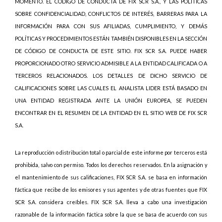
MOMENTO. EL CÓDIGO DE CONDUCTA DE FIX SCR S.A., Y LAS POLÍTICAS
SOBRE CONFIDENCIALIDAD, CONFLICTOS DE INTERÉS, BARRERAS PARA LA
INFORMACIÓN PARA CON SUS AFILIADAS, CUMPLIMIENTO, Y DEMÁS
POLÍTICAS Y PROCEDIMIENTOS ESTÁN TAMBIÉN DISPONIBLES EN LA SECCIÓN
DE CÓDIGO DE CONDUCTA DE ESTE SITIO. FIX SCR S.A. PUEDE HABER
PROPORCIONADO OTRO SERVICIO ADMISIBLE A LA ENTIDAD CALIFICADA O A
TERCEROS RELACIONADOS. LOS DETALLES DE DICHO SERVICIO DE
CALIFICACIONES SOBRE LAS CUALES EL ANALISTA LIDER ESTÁ BASADO EN
UNA ENTIDAD REGISTRADA ANTE LA UNIÓN EUROPEA, SE PUEDEN
ENCONTRAR EN EL RESUMEN DE LA ENTIDAD EN EL SITIO WEB DE FIX SCR
S.A.
La reproducción o distribución total o parcial de este informe por terceros está
prohibida, salvo con permiso. Todos los derechos reservados. En la asignación y
el mantenimiento de sus calificaciones, FIX SCR S.A. se basa en información
fáctica que recibe de los emisores y sus agentes y de otras fuentes que FIX
SCR S.A. considera creíbles. FIX SCR S.A. lleva a cabo una investigación
razonable de la información fáctica sobre la que se basa de acuerdo con sus