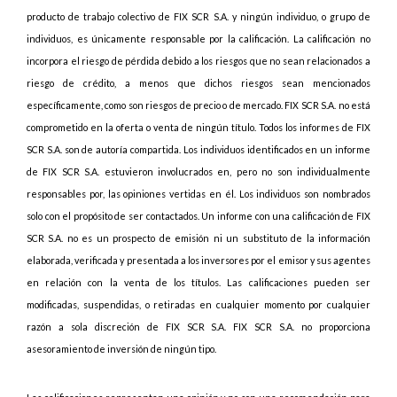
producto de trabajo colectivo de FIX SCR S.A. y ningún individuo, o grupo de
individuos, es únicamente responsable por la calificación. La calificación no
incorpora el riesgo de pérdida debido a los riesgos que no sean relacionados a
riesgo de crédito, a menos que dichos riesgos sean mencionados
específicamente, como son riesgos de precio o de mercado. FIX SCR S.A. no está
comprometido en la oferta o venta de ningún título. Todos los informes de FIX
SCR S.A. son de autoría compartida. Los individuos identificados en un informe
de FIX SCR S.A. estuvieron involucrados en, pero no son individualmente
responsables por, las opiniones vertidas en él. Los individuos son nombrados
solo con el propósito de ser contactados. Un informe con una calificación de FIX
SCR S.A. no es un prospecto de emisión ni un substituto de la información
elaborada, verificada y presentada a los inversores por el emisor y sus agentes
en relación con la venta de los títulos. Las calificaciones pueden ser
modificadas, suspendidas, o retiradas en cualquier momento por cualquier
razón a sola discreción de FIX SCR S.A. FIX SCR S.A. no proporciona
asesoramiento de inversión de ningún tipo.