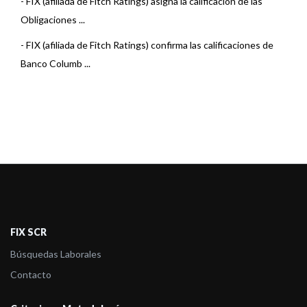
-
FIX (afiliada de Fitch Ratings) asigna la calificación de las
Obligaciones ...
-
FIX (afiliada de Fitch Ratings) confirma las calificaciones de
Banco Columb ...
FIX SCR
Búsquedas Laborales
Contacto