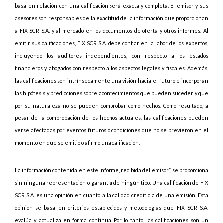
basa en relación con una calificación será exacta y completa. El emisor y sus
asesores son responsables de la exactitud de la información que proporcionan
a FIX SCR S.A. y al mercado en los documentos de oferta y otros informes. Al
emitir sus calificaciones, FIX SCR S.A. debe confiar en la labor de los expertos,
incluyendo los auditores independientes, con respecto a los estados
financieros y abogados con respecto a los aspectos legales y fiscales. Además,
las calificaciones son intrínsecamente una visión hacia el futuro e incorporan
las hipótesis y predicciones sobre acontecimientos que pueden suceder y que
por su naturaleza no se pueden comprobar como hechos. Como resultado, a
pesar de la comprobación de los hechos actuales, las calificaciones pueden
verse afectadas por eventos futuros o condiciones que no se previeron en el
momento en que se emitió o afirmó una calificación.
La información contenida en este informe, recibida del emisor”, se proporciona
sin ninguna representación o garantía de ningún tipo. Una calificación de FIX
SCR S.A. es una opinión en cuanto a la calidad crediticia de una emisión. Esta
opinión se basa en criterios establecidos y metodologías que FIX SCR S.A.
evalúa y actualiza en forma continua. Por lo tanto, las calificaciones son un