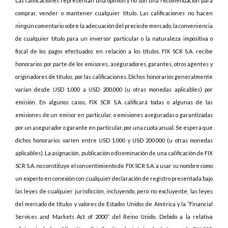
Las calificaciones representan una opinión y no son una recomendación para
comprar, vender o mantener cualquier título. Las calificaciones no hacen
ningún comentario sobre la adecuación del precio de mercado, la conveniencia
de cualquier título para un inversor particular o la naturaleza impositiva o
fiscal de los pagos efectuados en relación a los títulos. FIX SCR S.A. recibe
honorarios por parte de los emisores, aseguradores, garantes, otros agentes y
originadores de títulos, por las calificaciones. Dichos honorarios generalmente
varían desde USD 1.000 a USD 200.000 (u otras monedas aplicables) por
emisión. En algunos casos, FIX SCR S.A. calificará todas o algunas de las
emisiones de un emisor en particular, o emisiones aseguradas o garantizadas
por un asegurador o garante en particular, por una cuota anual. Se espera que
dichos honorarios varíen entre USD 1.000 y USD 200.000 (u otras monedas
aplicables). La asignación, publicación o diseminación de una calificación de FIX
SCR S.A. no constituye el consentimiento de FIX SCR S.A. a usar su nombre como
un experto en conexión con cualquier declaración de registro presentada bajo
las leyes de cualquier jurisdicción, incluyendo, pero no excluyente, las leyes
del mercado de títulos y valores de Estados Unidos de América y la “Financial
Services and Markets Act of 2000” del Reino Unido. Debido a la relativa