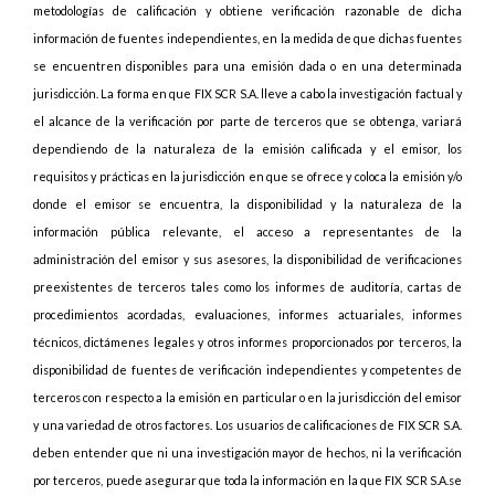
metodologías de calificación y obtiene verificación razonable de dicha
información de fuentes independientes, en la medida de que dichas fuentes
se encuentren disponibles para una emisión dada o en una determinada
jurisdicción. La forma en que FIX SCR S.A. lleve a cabo la investigación factual y
el alcance de la verificación por parte de terceros que se obtenga, variará
dependiendo de la naturaleza de la emisión calificada y el emisor, los
requisitos y prácticas en la jurisdicción en que se ofrece y coloca la emisión y/o
donde el emisor se encuentra, la disponibilidad y la naturaleza de la
información pública relevante, el acceso a representantes de la
administración del emisor y sus asesores, la disponibilidad de verificaciones
preexistentes de terceros tales como los informes de auditoría, cartas de
procedimientos acordadas, evaluaciones, informes actuariales, informes
técnicos, dictámenes legales y otros informes proporcionados por terceros, la
disponibilidad de fuentes de verificación independientes y competentes de
terceros con respecto a la emisión en particular o en la jurisdicción del emisor
y una variedad de otros factores. Los usuarios de calificaciones de FIX SCR S.A.
deben entender que ni una investigación mayor de hechos, ni la verificación
por terceros, puede asegurar que toda la información en la que FIX SCR S.A.se