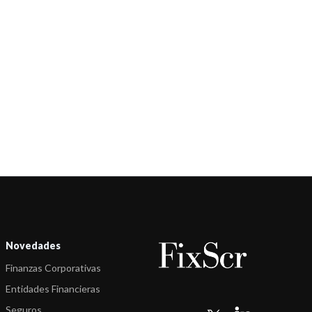
Cuyo
-
FIX (afiliada de Fitch) asigna BV2 (arg) a los Títulos de Deuda Clase
I a ...
-
FIX (afiliada de Fitch Ratings) asignó calificaciones a la
Municipalidad de ...
-
FIX (afiliada de Fitch Ratings) revisó las calificaciones del portafolio
de ...
-
FIX comenta acciones de calificación de 2 Bonos Verdes
-
FIX (afiliada de Fitch Ratings) realiza acciones de calificación sobre
la M ...
-
FIX bajó las calificaciones de los títulos de deuda de garantizados
Novedades
(TD vto ...
Finanzas Corporativas
-
FIX (afiliada de Fitch Ratings) bajó las calificaciones de la
Entidades Financieras
Municipalidad ...
Seguros