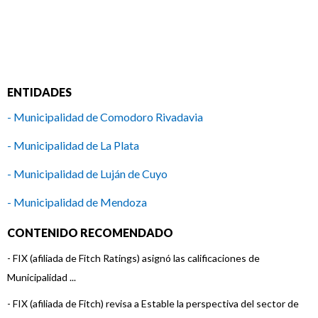
ENTIDADES
- Municipalidad de Comodoro Rivadavia
- Municipalidad de La Plata
- Municipalidad de Luján de Cuyo
- Municipalidad de Mendoza
- Municipalidad de Rio Cuarto
CONTENIDO RECOMENDADO
- Municipalidad de Rosario
-
FIX (afiliada de Fitch Ratings) asignó las calificaciones de
Municipalidad ...
- Municipalidad de San Isidro
-
FIX (afiliada de Fitch) revisa a Estable la perspectiva del sector de