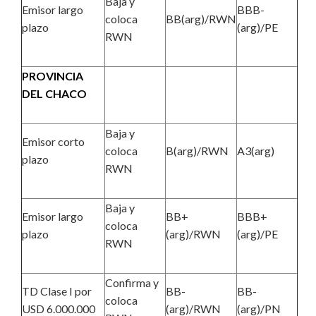
Baja y
Emisor largo
BBB-
coloca
BB(arg)/RWN
plazo
(arg)/PE
RWN
PROVINCIA
DEL CHACO
Baja y
Emisor corto
coloca
B(arg)/RWN
A3(arg)
plazo
RWN
Baja y
Emisor largo
BB+
BBB+
coloca
plazo
(arg)/RWN
(arg)/PE
RWN
Confirma y
TD Clase I por
BB-
BB-
coloca
USD 6.000.000
(arg)/RWN
(arg)/PN