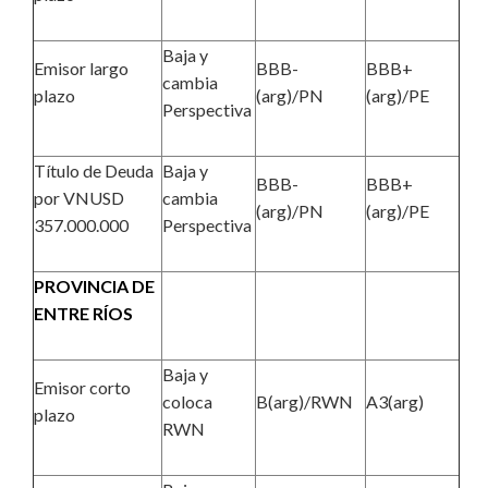
Baja y
Emisor largo
BBB-
BBB+
cambia
plazo
(arg)/PN
(arg)/PE
Perspectiva
Título de Deuda
Baja y
BBB-
BBB+
por VNUSD
cambia
(arg)/PN
(arg)/PE
357.000.000
Perspectiva
PROVINCIA DE
ENTRE RÍOS
Baja y
Emisor corto
coloca
B(arg)/RWN
A3(arg)
plazo
RWN