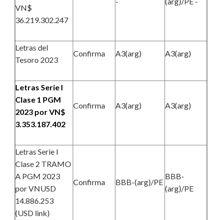
-
(arg)/PE -
VN$
36.219.302.247
Letras del
Confirma
A3(arg)
A3(arg)
Tesoro 2023
Letras Serie I
Clase 1 PGM
Confirma
A3(arg)
A3(arg)
2023 por VN$
3.353.187.402
Letras Serie I
Clase 2 TRAMO
A PGM 2023
BBB-
Confirma
BBB-(arg)/PE
por VNUSD
(arg)/PE
14.886.253
(USD link)