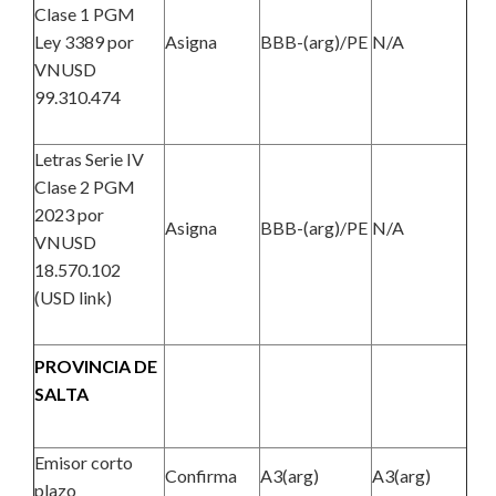
Clase 1 PGM
Ley 3389 por
Asigna
BBB-(arg)/PE
N/A
VNUSD
99.310.474
Letras Serie IV
Clase 2 PGM
2023 por
Asigna
BBB-(arg)/PE
N/A
VNUSD
18.570.102
(USD link)
PROVINCIA DE
SALTA
Emisor corto
Confirma
A3(arg)
A3(arg)
plazo