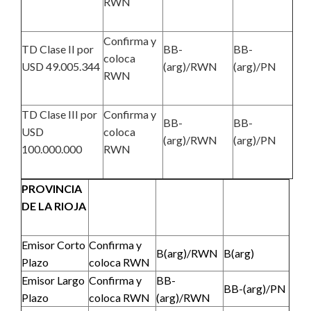
RWN
Confirma y
TD Clase II por
BB-
BB-
coloca
USD 49.005.344
(arg)/RWN
(arg)/PN
RWN
TD Clase III por
Confirma y
BB-
BB-
USD
coloca
(arg)/RWN
(arg)/PN
100.000.000
RWN
PROVINCIA
DE LA RIOJA
Emisor Corto
Confirma y
B(arg)/RWN
B(arg)
Plazo
coloca RWN
Emisor Largo
Confirma y
BB-
BB-(arg)/PN
Plazo
coloca RWN
(arg)/RWN