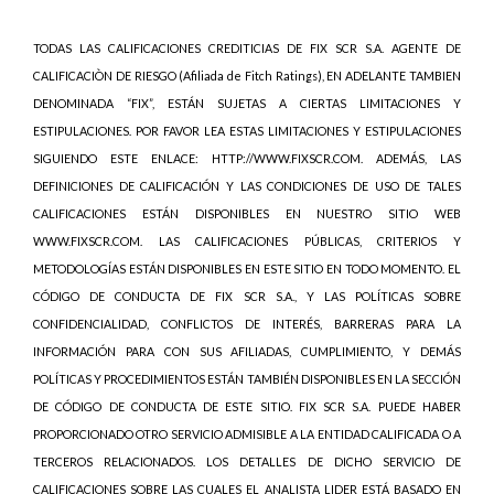
TODAS LAS CALIFICACIONES CREDITICIAS DE FIX SCR S.A. AGENTE DE
CALIFICACIÒN DE RIESGO (Afiliada de Fitch Ratings), EN ADELANTE TAMBIEN
DENOMINADA “FIX”, ESTÁN SUJETAS A CIERTAS LIMITACIONES Y
ESTIPULACIONES. POR FAVOR LEA ESTAS LIMITACIONES Y ESTIPULACIONES
SIGUIENDO ESTE ENLACE: HTTP://WWW.FIXSCR.COM. ADEMÁS, LAS
DEFINICIONES DE CALIFICACIÓN Y LAS CONDICIONES DE USO DE TALES
CALIFICACIONES ESTÁN DISPONIBLES EN NUESTRO SITIO WEB
WWW.FIXSCR.COM. LAS CALIFICACIONES PÚBLICAS, CRITERIOS Y
METODOLOGÍAS ESTÁN DISPONIBLES EN ESTE SITIO EN TODO MOMENTO. EL
CÓDIGO DE CONDUCTA DE FIX SCR S.A., Y LAS POLÍTICAS SOBRE
CONFIDENCIALIDAD, CONFLICTOS DE INTERÉS, BARRERAS PARA LA
INFORMACIÓN PARA CON SUS AFILIADAS, CUMPLIMIENTO, Y DEMÁS
POLÍTICAS Y PROCEDIMIENTOS ESTÁN TAMBIÉN DISPONIBLES EN LA SECCIÓN
DE CÓDIGO DE CONDUCTA DE ESTE SITIO. FIX SCR S.A. PUEDE HABER
PROPORCIONADO OTRO SERVICIO ADMISIBLE A LA ENTIDAD CALIFICADA O A
TERCEROS RELACIONADOS. LOS DETALLES DE DICHO SERVICIO DE
CALIFICACIONES SOBRE LAS CUALES EL ANALISTA LIDER ESTÁ BASADO EN