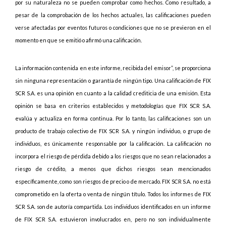
por su naturaleza no se pueden comprobar como hechos. Como resultado, a
pesar de la comprobación de los hechos actuales, las calificaciones pueden
verse afectadas por eventos futuros o condiciones que no se previeron en el
momento en que se emitió o afirmó una calificación.
La información contenida en este informe, recibida del emisor”, se proporciona
sin ninguna representación o garantía de ningún tipo. Una calificación de FIX
SCR S.A. es una opinión en cuanto a la calidad crediticia de una emisión. Esta
opinión se basa en criterios establecidos y metodologías que FIX SCR S.A.
evalúa y actualiza en forma continua. Por lo tanto, las calificaciones son un
producto de trabajo colectivo de FIX SCR S.A. y ningún individuo, o grupo de
individuos, es únicamente responsable por la calificación. La calificación no
incorpora el riesgo de pérdida debido a los riesgos que no sean relacionados a
riesgo de crédito, a menos que dichos riesgos sean mencionados
específicamente, como son riesgos de precio o de mercado. FIX SCR S.A. no está
comprometido en la oferta o venta de ningún título. Todos los informes de FIX
SCR S.A. son de autoría compartida. Los individuos identificados en un informe
de FIX SCR S.A. estuvieron involucrados en, pero no son individualmente