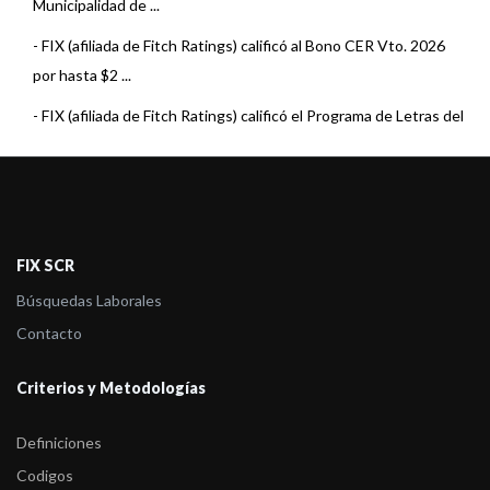
Municipalidad de ...
-
FIX (afiliada de Fitch Ratings) calificó al Bono CER Vto. 2026
por hasta $2 ...
-
FIX (afiliada de Fitch Ratings) calificó el Programa de Letras del
Tesoro 2 ...
-
FIX (afiliada de Fitch Ratings) revisó las calificaciones de gran
parte del ...
-
FIX (afiliada de Fitch Ratings) calificó al Programa de Letras del
FIX SCR
Tesoro 2 ...
Búsquedas Laborales
-
FIX (afiliada de Fitch Ratings) revisó las calificaciones del
Contacto
portafolio de ...
Criterios y Metodologías
-
FIX SCR S.A. AGENTE DE CALIFICACION DE RIESGO calificó
el Bono 2028 y el Pr ...
Definiciones
-
FIX revisó las calificaciones del portafolio de Municipalidades
Codigos