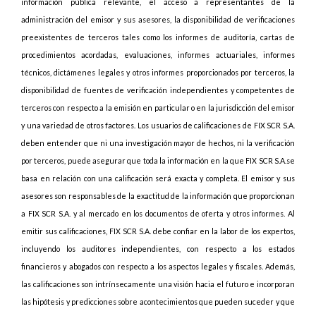
información pública relevante, el acceso a representantes de la
administración del emisor y sus asesores, la disponibilidad de verificaciones
preexistentes de terceros tales como los informes de auditoría, cartas de
procedimientos acordadas, evaluaciones, informes actuariales, informes
técnicos, dictámenes legales y otros informes proporcionados por terceros, la
disponibilidad de fuentes de verificación independientes y competentes de
terceros con respecto a la emisión en particular o en la jurisdicción del emisor
y una variedad de otros factores. Los usuarios de calificaciones de FIX SCR S.A.
deben entender que ni una investigación mayor de hechos, ni la verificación
por terceros, puede asegurar que toda la información en la que FIX SCR S.A.se
basa en relación con una calificación será exacta y completa. El emisor y sus
asesores son responsables de la exactitud de la información que proporcionan
a FIX SCR S.A. y al mercado en los documentos de oferta y otros informes. Al
emitir sus calificaciones, FIX SCR S.A. debe confiar en la labor de los expertos,
incluyendo los auditores independientes, con respecto a los estados
financieros y abogados con respecto a los aspectos legales y fiscales. Además,
las calificaciones son intrínsecamente una visión hacia el futuro e incorporan
las hipótesis y predicciones sobre acontecimientos que pueden suceder y que