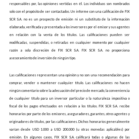
responsables por, las opiniones vertidas en él. Los individuos son nombrados
solo con el propósito de ser contactados. Un informe con una calificación de FIX
SCR S.A. no es un prospecto de emisión ni un substituto de la información
elaborada, verificada y presentada a los inversores por el emisor y sus agentes
en relación con la venta de los títulos. Las calificaciones pueden ser
modificadas, suspendidas, o retiradas en cualquier momento por cualquier
razón a sola discreción de FIX SCR S.A. FIX SCR S.A. no proporciona
asesoramiento de inversión de ningún tipo.
Las calificaciones representan una opinión y no son una recomendación para
comprar, vender o mantener cualquier título. Las calificaciones no hacen
ningún comentario sobre la adecuación del precio de mercado, la conveniencia
de cualquier título para un inversor particular o la naturaleza impositiva o
fiscal de los pagos efectuados en relación a los títulos. FIX SCR S.A. recibe
honorarios por parte de los emisores, aseguradores, garantes, otros agentes y
originadores de títulos, por las calificaciones. Dichos honorarios generalmente
varían desde USD 1.000 a USD 200.000 (u otras monedas aplicables) por
emisión. En algunos casos, FIX SCR S.A. calificará todas o algunas de las