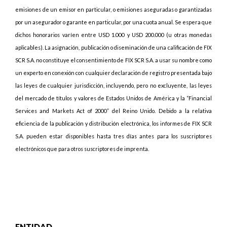
emisiones de un emisor en particular, o emisiones aseguradas o garantizadas
por un asegurador o garante en particular, por una cuota anual. Se espera que
dichos honorarios varíen entre USD 1.000 y USD 200.000 (u otras monedas
aplicables). La asignación, publicación o diseminación de una calificación de FIX
SCR S.A. no constituye el consentimiento de FIX SCR S.A. a usar su nombre como
un experto en conexión con cualquier declaración de registro presentada bajo
las leyes de cualquier jurisdicción, incluyendo, pero no excluyente, las leyes
del mercado de títulos y valores de Estados Unidos de América y la “Financial
Services and Markets Act of 2000” del Reino Unido. Debido a la relativa
eficiencia de la publicación y distribución electrónica, los informes de FIX SCR
S.A. pueden estar disponibles hasta tres días antes para los suscriptores
electrónicos que para otros suscriptores de imprenta.
ENTIDAD