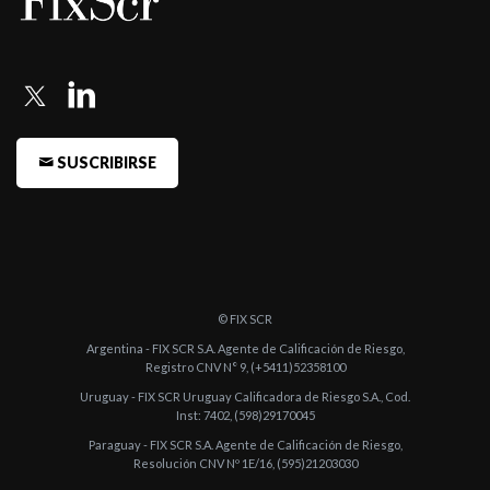
SUSCRIBIRSE
© FIX SCR
Argentina - FIX SCR S.A. Agente de Calificación de Riesgo,
Registro CNV N° 9, (+5411)52358100
Uruguay - FIX SCR Uruguay Calificadora de Riesgo S.A., Cod.
Inst: 7402, (598)29170045
Paraguay - FIX SCR S.A. Agente de Calificación de Riesgo,
Resolución CNV Nº 1E/16, (595)21203030