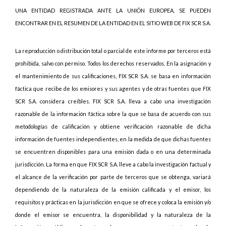
UNA ENTIDAD REGISTRADA ANTE LA UNIÓN EUROPEA, SE PUEDEN
ENCONTRAR EN EL RESUMEN DE LA ENTIDAD EN EL SITIO WEB DE FIX SCR S.A.
La reproducción o distribución total o parcial de este informe por terceros está
prohibida, salvo con permiso. Todos los derechos reservados. En la asignación y
el mantenimiento de sus calificaciones, FIX SCR S.A. se basa en información
fáctica que recibe de los emisores y sus agentes y de otras fuentes que FIX
SCR S.A. considera creíbles. FIX SCR S.A. lleva a cabo una investigación
razonable de la información fáctica sobre la que se basa de acuerdo con sus
metodologías de calificación y obtiene verificación razonable de dicha
información de fuentes independientes, en la medida de que dichas fuentes
se encuentren disponibles para una emisión dada o en una determinada
jurisdicción. La forma en que FIX SCR S.A. lleve a cabo la investigación factual y
el alcance de la verificación por parte de terceros que se obtenga, variará
dependiendo de la naturaleza de la emisión calificada y el emisor, los
requisitos y prácticas en la jurisdicción en que se ofrece y coloca la emisión y/o
donde el emisor se encuentra, la disponibilidad y la naturaleza de la