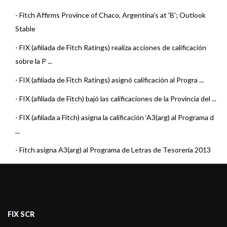
-
Fitch Affirms Province of Chaco, Argentina's at 'B'; Outlook
Stable
-
FIX (afiliada de Fitch Ratings) realiza acciones de calificación
sobre la P ...
-
FIX (afiliada de Fitch Ratings) asignó calificación al Progra ...
-
FIX (afiliada de Fitch) bajó las calificaciones de la Provincia del ...
-
FIX (afiliada a Fitch) asigna la calificación ‘A3(arg) al Programa d
...
-
Fitch asigna A3(arg) al Programa de Letras de Tesorería 2013
de la P ...
-
Fitch coloca en Rating Watch Negativo la calificación de los
T&iacut ...
FIX SCR
-
Fitch confirma en A-(arg) los Títulos 2026 del Chaco;