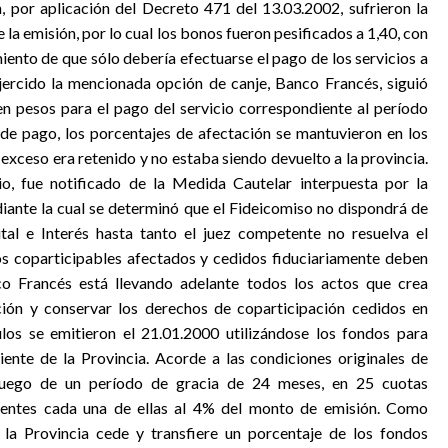
, por aplicación del Decreto 471 del 13.03.2002, sufrieron la
la emisión, por lo cual los bonos fueron pesificados a 1,40, con
ento de que sólo debería efectuarse el pago de los servicios a
jercido la mencionada opción de canje, Banco Francés, siguió
en pesos para el pago del servicio correspondiente al período
de pago, los porcentajes de afectación se mantuvieron en los
exceso era retenido y no estaba siendo devuelto a la provincia.
rio, fue notificado de la Medida Cautelar interpuesta por la
diante la cual se determinó que el Fideicomiso no dispondrá de
tal e Interés hasta tanto el juez competente no resuelva el
s coparticipables afectados y cedidos fiduciariamente deben
nco Francés está llevando adelante todos los actos que crea
ción y conservar los derechos de coparticipación cedidos en
ulos se emitieron el 21.01.2000 utilizándose los fondos para
ente de la Provincia. Acorde a las condiciones originales de
l luego de un período de gracia de 24 meses, en 25 cuotas
valentes cada una de ellas al 4% del monto de emisión. Como
, la Provincia cede y transfiere un porcentaje de los fondos