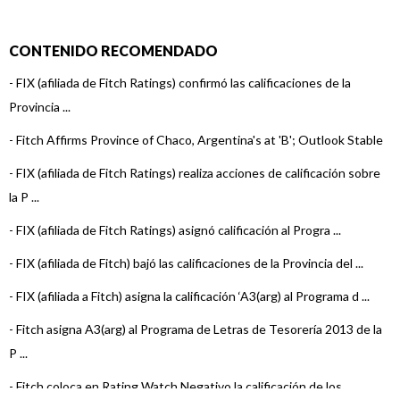
CONTENIDO RECOMENDADO
-
FIX (afiliada de Fitch Ratings) confirmó las calificaciones de la
Provincia ...
-
Fitch Affirms Province of Chaco, Argentina's at 'B'; Outlook Stable
-
FIX (afiliada de Fitch Ratings) realiza acciones de calificación sobre
la P ...
-
FIX (afiliada de Fitch Ratings) asignó calificación al Progra ...
-
FIX (afiliada de Fitch) bajó las calificaciones de la Provincia del ...
-
FIX (afiliada a Fitch) asigna la calificación ‘A3(arg) al Programa d ...
-
Fitch asigna A3(arg) al Programa de Letras de Tesorería 2013 de la
P ...
-
Fitch coloca en Rating Watch Negativo la calificación de los