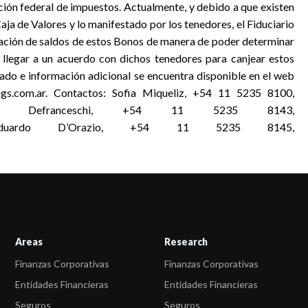
ción federal de impuestos. Actualmente, y debido a que existen
aja de Valores y lo manifestado por los tenedores, el Fiduciario
liación de saldos de estos Bonos de manera de poder determinar
 llegar a un acuerdo con dichos tenedores para canjear estos
cado e información adicional se encuentra disponible en el web
ngs.com.ar. Contactos: Sofia Miqueliz, +54 11 5235 8100,
om Cintia Defranceschi, +54 11 5235 8143,
gs.com Eduardo D’Orazio, +54 11 5235 8145,
Areas
Research
Finanzas Corporativas
Finanzas Corporativas
Entidades Financieras
Entidades Financieras
Seguros
Seguros