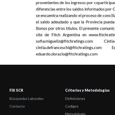
provenientes de los ingresos por coparticipa
diferencias entre los saldos informados por C
se encuentra realizando el proceso de conci
el saldo adeudado y que la Provincia pueda
Bonos por otros títulos. El presente comuni
site de Fitch Argentina en www.fitchrati
sofia.migueliz@fitchratings.c
cintia.defranceschi@fitchratin
eduardo.dorazio@fitchratings.com
FIX SCR
Criterios y Metodologías
Búsquedas Laborales
Definiciones
Contacto
Codigos
Metodología