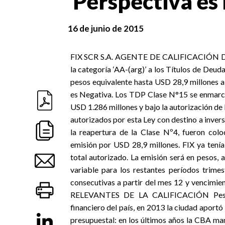
Perspectiva es
16 de junio de 2015
FIX SCR S.A. AGENTE DE CALIFICACIÓN DE RI
la categoría ‘AA-(arg)’ a los Títulos de Deu
pesos equivalente hasta USD 28,9 millones a
es Negativa. Los TDP Clase N°15 se enmarc
USD 1.286 millones y bajo la autorización de
autorizados por esta Ley con destino a inver
la reapertura de la Clase Nº4, fueron col
emisión por USD 28,9 millones. FIX ya tenía
total autorizado. La emisión será en pesos, a
variable para los restantes períodos trimes
consecutivas a partir del mes 12 y vencimie
RELEVANTES DE LA CALIFICACIÓN Peso e
financiero del país, en 2013 la ciudad apor
presupuestal: en los últimos años la CBA m