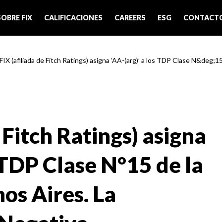
SOBRE FIX
CALIFICACIONES
CAREERS
ESG
CONTACT
FIX (afiliada de Fitch Ratings) asigna ‘AA-(arg)’ a los TDP Clase N&deg;15 
 Fitch Ratings) asigna
s TDP Clase N°15 de la
os Aires. La