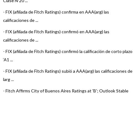
Clase Nº20 ...
-
FIX (afiliada de Fitch Ratings) confirma en AAA(arg) las
calificaciones de ...
-
FIX (afiliada de Fitch Ratings) confirmó en AAA(arg) las
calificaciones de ...
-
FIX (afiliada de Fitch Ratings) confirmó la calificación de corto plazo
‘A1 ...
-
FIX (afiliada de Fitch Ratings) subió a AAA(arg) las calificaciones de
larg ...
-
Fitch Affirms City of Buenos Aires Ratings at 'B'; Outlook Stable
-
FIX (afiliada de Fitch Ratings) subió las calificaciones de la Ciudad
de Bu ...
-
FIX (afiliada de Fitch Ratings) confirmó en ‘A1(arg)’ al Programa de
...