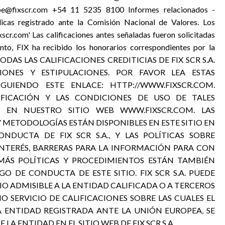
spe@fixscr.com +54 11 5235 8100 Informes relacionados -
icas registrado ante la Comisión Nacional de Valores. Los
scr.com' Las calificaciones antes señaladas fueron solicitadas
nto, FIX ha recibido los honorarios correspondientes por la
ión. TODAS LAS CALIFICACIONES CREDITICIAS DE FIX SCR S.A.
CIONES Y ESTIPULACIONES. POR FAVOR LEA ESTAS
IGUIENDO ESTE ENLACE: HTTP://WWW.FIXSCR.COM.
LIFICACIÓN Y LAS CONDICIONES DE USO DE TALES
ES EN NUESTRO SITIO WEB WWW.FIXSCR.COM. LAS
Y METODOLOGÍAS ESTÁN DISPONIBLES EN ESTE SITIO EN
DUCTA DE FIX SCR S.A., Y LAS POLÍTICAS SOBRE
INTERÉS, BARRERAS PARA LA INFORMACIÓN PARA CON
EMÁS POLÍTICAS Y PROCEDIMIENTOS ESTÁN TAMBIÉN
GO DE CONDUCTA DE ESTE SITIO. FIX SCR S.A. PUEDE
 ADMISIBLE A LA ENTIDAD CALIFICADA O A TERCEROS
O SERVICIO DE CALIFICACIONES SOBRE LAS CUALES EL
A ENTIDAD REGISTRADA ANTE LA UNIÓN EUROPEA, SE
A ENTIDAD EN EL SITIO WEB DE FIX SCR S.A.