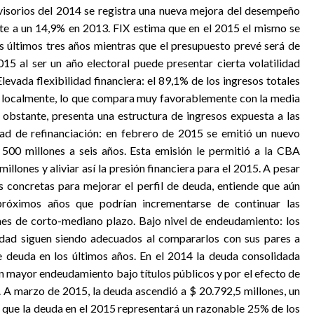
ovisorios del 2014 se registra una nueva mejora del desempeño
te a un 14,9% en 2013. FIX estima que en el 2015 el mismo se
os últimos tres años mientras que el presupuesto prevé será de
5 al ser un año electoral puede presentar cierta volatilidad
levada flexibilidad financiera: el 89,1% de los ingresos totales
s localmente, lo que compara muy favorablemente con la media
 obstante, presenta una estructura de ingresos expuesta a las
ad de refinanciación: en febrero de 2015 se emitió un nuevo
500 millones a seis años. Esta emisión le permitió a la CBA
llones y aliviar así la presión financiera para el 2015. A pesar
 concretas para mejorar el perfil de deuda, entiende que aún
próximos años que podrían incrementarse de continuar las
nes de corto-mediano plazo. Bajo nivel de endeudamiento: los
idad siguen siendo adecuados al compararlos con sus pares a
 deuda en los últimos años. En el 2014 la deuda consolidada
un mayor endeudamiento bajo títulos públicos y por el efecto de
. A marzo de 2015, la deuda ascendió a $ 20.792,5 millones, un
a que la deuda en el 2015 representará un razonable 25% de los