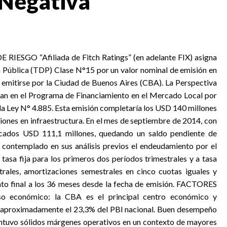
 Negativa
ESGO “Afiliada de Fitch Ratings” (en adelante FIX) asigna
da Pública (TDP) Clase N°15 por un valor nominal de emisión en
 emitirse por la Ciudad de Buenos Aires (CBA). La Perspectiva
an en el Programa de Financiamiento en el Mercado Local por
 la Ley N° 4.885. Esta emisión completaría los USD 140 millones
siones en infraestructura. En el mes de septiembre de 2014, con
ocados USD 111,1 millones, quedando un saldo pendiente de
 contemplado en sus análisis previos el endeudamiento por el
 tasa fija para los primeros dos períodos trimestrales y a tasa
trales, amortizaciones semestrales en cinco cuotas iguales y
nto final a los 36 meses desde la fecha de emisión. FACTORES
conómico: la CBA es el principal centro económico y
tó aproximadamente el 23,3% del PBI nacional. Buen desempeño
antuvo sólidos márgenes operativos en un contexto de mayores