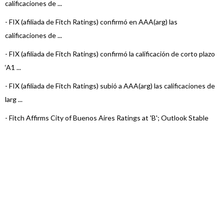
calificaciones de ...
- Provincia del Chaco
-
FIX (afiliada de Fitch Ratings) confirmó en AAA(arg) las
calificaciones de ...
- Provincia del Neuquén
-
FIX (afiliada de Fitch Ratings) confirmó la calificación de corto plazo
‘A1 ...
-
FIX (afiliada de Fitch Ratings) subió a AAA(arg) las calificaciones de
larg ...
-
Fitch Affirms City of Buenos Aires Ratings at 'B'; Outlook Stable
-
FIX (afiliada de Fitch Ratings) subió las calificaciones de la Ciudad
de Bu ...
-
FIX (afiliada de Fitch Ratings) asigna ‘AA-(arg)’ a los TDP Clase
N°15 ...
-
FIX (afiliada de Fitch Ratings) confirmó en ‘A1(arg)’ al Programa de
...