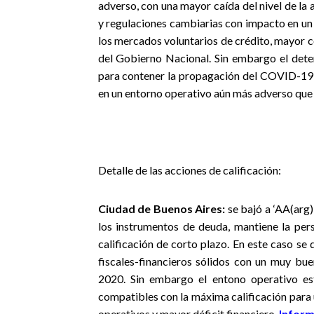
adverso, con una mayor caída del nivel de la a
y regulaciones cambiarias con impacto en un 
los mercados voluntarios de crédito, mayor co
del Gobierno Nacional. Sin embargo el dete
para contener la propagación del COVID-19 y
en un entorno operativo aún más adverso que 
Detalle de las acciones de calificación:
Ciudad de Buenos Aires
:
se bajó a ‘AA(arg)
los instrumentos de deuda, mantiene la pers
calificación de corto plazo. En este caso s
fiscales-financieros sólidos con un muy bue
2020. Sin embargo el entono operativo e
compatibles con la máxima calificación para
operativos y mayor déficit financiero.
Infor