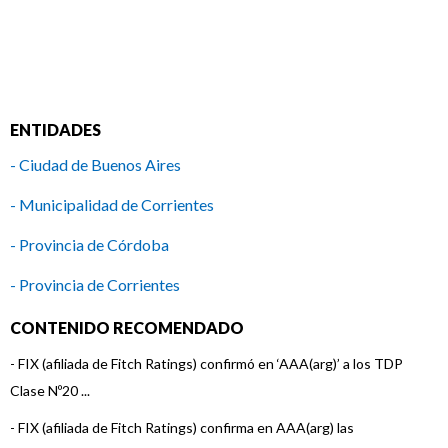
ENTIDADES
- Ciudad de Buenos Aires
- Municipalidad de Corrientes
- Provincia de Córdoba
- Provincia de Corrientes
- Provincia de Entre Ríos
CONTENIDO RECOMENDADO
- Provincia de Mendoza
-
FIX (afiliada de Fitch Ratings) confirmó en ‘AAA(arg)’ a los TDP
Clase Nº20 ...
- Provincia de Salta
-
FIX (afiliada de Fitch Ratings) confirma en AAA(arg) las
- Provincia de Santa Fe