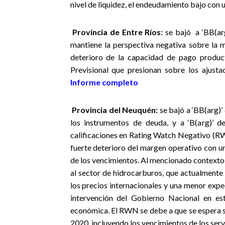
nivel de liquidez, el endeudamiento bajo con
Provincia de Entre Ríos:
se bajó a ‘BB(arg
mantiene la perspectiva negativa sobre la m
deterioro de la capacidad de pago produ
Previsional que presionan sobre los ajustad
Informe completo
Provincia del Neuquén:
se bajó a ‘BB(arg)’ 
los instrumentos de deuda, y a ‘B(arg)’ d
calificaciones en Rating Watch Negativo (RW
fuerte deterioro del margen operativo con una
de los vencimientos. Al mencionado contexto
al sector de hidrocarburos, que actualmente
los precios internacionales y una menor expe
intervención del Gobierno Nacional en est
económica. El RWN se debe a que se espera se
2020, incluyendo los vencimientos de los serv