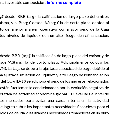
 una favorable composición.
Informe completo
)’ desde ‘BBB-(arg)’ la calificación de largo plazo del emisor,
isma, y a ‘B(arg)’ desde ‘A3(arg)’ la de corto plazo debido al
cto del menor margen operativo con mayor peso de la Caja
os niveles de liquidez con un alto riesgo de refinanciación.
desde ‘BBB-(arg)’ la calificación de largo plazo del emisor y de
esde ‘A3(arg)’ la de corto plazo. Adicionalmente colocó las
N). La baja se debe a la ajustada capacidad de pago debido al
 ajustada situación de liquidez y alto riesgo de refinanciación
 del COVID-19 se adiciona el peso de los ingresos relacionados
 están fuertemente condicionados por la evolución negativa de
ctativa de actividad económica global. FIX evaluará el nivel de
os mercados para evitar una caída interna en la actividad
 logren cubrir las importantes necesidades financieras para el
icios de deuda y las grandes necesidades financieras en un duro