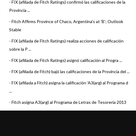
-
FIX (afiliada de Fitch Ratings) confirmó las calificaciones de la
Provincia ...
-
Fitch Affirms Province of Chaco, Argentina's at 'B'; Outlook
Stable
-
FIX (afiliada de Fitch Ratings) realiza acciones de calificación
sobre la P ...
-
FIX (afiliada de Fitch Ratings) asignó calificación al Progra ...
-
FIX (afiliada de Fitch) bajó las calificaciones de la Provincia del ...
-
FIX (afiliada a Fitch) asigna la calificación ‘A3(arg) al Programa d
...
-
Fitch asigna A3(arg) al Programa de Letras de Tesorería 2013
de la P ...
-
Fitch coloca en Rating Watch Negativo la calificación de los
T&iacut ...