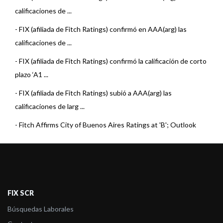
calificaciones de ...
-
FIX (afiliada de Fitch Ratings) confirmó en AAA(arg) las
calificaciones de ...
-
FIX (afiliada de Fitch Ratings) confirmó la calificación de corto
plazo ‘A1 ...
-
FIX (afiliada de Fitch Ratings) subió a AAA(arg) las
calificaciones de larg ...
-
Fitch Affirms City of Buenos Aires Ratings at 'B'; Outlook
Stable
-
FIX (afiliada de Fitch Ratings) subió las calificaciones de la
Ciudad de Bu ...
-
FIX (afiliada de Fitch Ratings) asigna ‘AA-(arg)’ a los TDP Clase
FIX SCR
N°15 ...
Búsquedas Laborales
-
FIX (afiliada de Fitch Ratings) confirmó en ‘A1(arg)’ al Programa