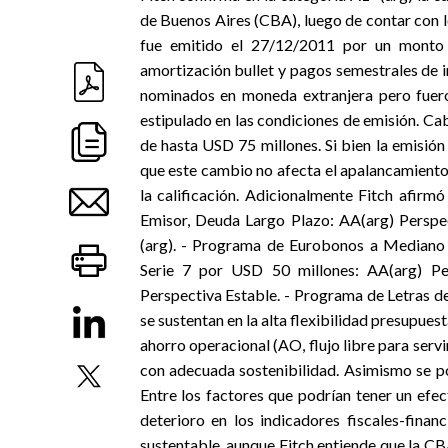
de Buenos Aires (CBA), luego de contar con l
fue emitido el 27/12/2011 por un monto
amortización bullet y pagos semestrales de i
nominados en moneda extranjera pero fuero
estipulado en las condiciones de emisión. Ca
de hasta USD 75 millones. Si bien la emisió
que este cambio no afecta el apalancamiento
la calificación. Adicionalmente Fitch afirmó
Emisor, Deuda Largo Plazo: AA(arg) Perspec
(arg). - Programa de Eurobonos a Mediano 
Serie 7 por USD 50 millones: AA(arg) Pe
Perspectiva Estable. - Programa de Letras de
se sustentan en la alta flexibilidad presupue
ahorro operacional (AO, flujo libre para servi
con adecuada sostenibilidad. Asimismo se p
Entre los factores que podrían tener un efec
deterioro en los indicadores fiscales-fina
sustentable, aunque Fitch entiende que la C