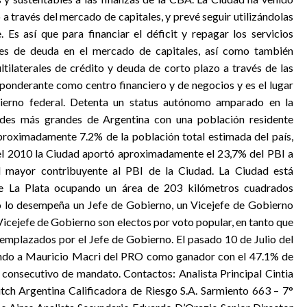
 a través del mercado de capitales, y prevé seguir utilizándolas
s así que para financiar el déficit y repagar los servicios
es de deuda en el mercado de capitales, así como también
tilaterales de crédito y deuda de corto plazo a través de las
eponderante como centro financiero y de negocios y es el lugar
bierno federal. Detenta un status autónomo amparado en la
ades más grandes de Argentina con una población residente
proximadamente 7.2% de la población total estimada del país,
 el 2010 la Ciudad aportó aproximadamente el 23,7% del PBI a
 el mayor contribuyente al PBI de la Ciudad. La Ciudad está
de La Plata ocupando un área de 203 kilómetros cuadrados
o lo desempeña un Jefe de Gobierno, un Vicejefe de Gobierno
 Vicejefe de Gobierno son electos por voto popular, en tanto que
eemplazados por el Jefe de Gobierno. El pasado 10 de Julio del
ando a Mauricio Macri del PRO como ganador con el 47.1% de
o consecutivo de mandato. Contactos: Analista Principal Cintia
ch Argentina Calificadora de Riesgo S.A. Sarmiento 663 – 7°