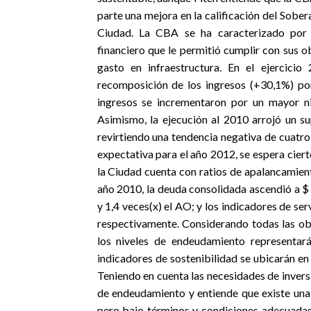
parte una mejora en la calificación del Sober
Ciudad. La CBA se ha caracterizado por
financiero que le permitió cumplir con sus ob
gasto en infraestructura. En el ejercic
recomposición de los ingresos (+30,1%) po
ingresos se incrementaron por un mayor ni
Asimismo, la ejecución al 2010 arrojó un su
revirtiendo una tendencia negativa de cuatro
expectativa para el año 2012, se espera cier
la Ciudad cuenta con ratios de apalancamient
año 2010, la deuda consolidada ascendió a $ 
y 1,4 veces(x) el AO; y los indicadores de se
respectivamente. Considerando todas las obl
los niveles de endeudamiento representar
indicadores de sostenibilidad se ubicarán e
Teniendo en cuenta las necesidades de inversi
de endeudamiento y entiende que existe una 
pero bajo términos y condiciones adecuadas 