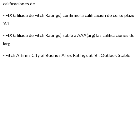
calificaciones de ...
-
FIX (afiliada de Fitch Ratings) confirmó la calificación de corto plazo
‘A1 ...
-
FIX (afiliada de Fitch Ratings) subió a AAA(arg) las calificaciones de
larg ...
-
Fitch Affirms City of Buenos Aires Ratings at 'B'; Outlook Stable
-
FIX (afiliada de Fitch Ratings) subió las calificaciones de la Ciudad
de Bu ...
-
FIX (afiliada de Fitch Ratings) asigna ‘AA-(arg)’ a los TDP Clase
N°15 ...
-
FIX (afiliada de Fitch Ratings) confirmó en ‘A1(arg)’ al Programa de
...
-
FIX (afiliada de Fitch Ratings) asigna ‘AA-(arg)’ a los TDP Clase
N°12, ...