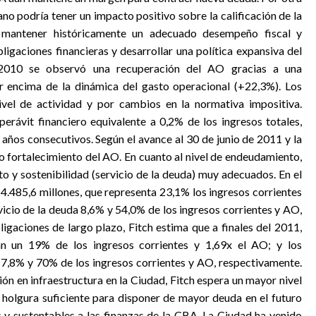
ano podría tener un impacto positivo sobre la calificación de la
 mantener históricamente un adecuado desempeño fiscal y
ligaciones financieras y desarrollar una política expansiva del
io 2010 se observó una recuperación del AO gracias a una
r encima de la dinámica del gasto operacional (+22,3%). Los
vel de actividad y por cambios en la normativa impositiva.
perávit financiero equivalente a 0,2% de los ingresos totales,
 años consecutivos. Según el avance al 30 de junio de 2011 y la
to fortalecimiento del AO. En cuanto al nivel de endeudamiento,
o y sostenibilidad (servicio de la deuda) muy adecuados. En el
4.485,6 millones, que representa 23,1% los ingresos corrientes
rvicio de la deuda 8,6% y 54,0% de los ingresos corrientes y AO,
igaciones de largo plazo, Fitch estima que a finales del 2011,
án un 19% de los ingresos corrientes y 1,69x el AO; y los
n 7,8% y 70% de los ingresos corrientes y AO, respectivamente.
ón en infraestructura en la Ciudad, Fitch espera un mayor nivel
holgura suficiente para disponer de mayor deuda en el futuro
y sustentables a las finanzas de la CBA. La Ciudad ha venido