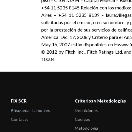
piso – C1041AAM – Capital Federal – Buenos
+54 11 5235 8145 Relación con los medios:
Aires – +54 11 5235 8139 – laura.villegas
solicitadas por el emisor, o en su nombre, y 
por la prestación de sus servicios de califi
America; Dic. 17, 2008 y Criterio para el An
May 16, 2007 están disponibles en Hwww.fi
© 2012 by Fitch, Inc., Fitch Ratings Ltd. an
10004.
FIX SCR
Criterios y Metodologías
Búsquedas Laborales
Definiciones
Contacto
Codigos
Metodología