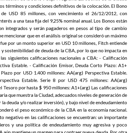
os términos y condiciones definitivos de la colocación. El Bono
 de USD 85 millones, con vencimiento el 26/12/2012, con
nterés a una tasa fija del 9,25% nominal anual. Los Bonos están
n integrados y serán pagaderos en pesos al tipo de cambio
be mencionar que en el análisis original se consideró un máximo
n fue por un monto superior en USD 10 millones, Fitch entiende
 y sostenibilidad de deuda de la CBA, por lo que no impacta en
 las siguientes calificaciones nacionales a CBA: - Calificación
tiva Estable. - Calificación Emisor, Deuda Corto Plazo: A1+
Plazo por USD 1.400 millones: AA(arg) Perspectiva Estable.
rspectiva Estable. Serie 8 por USD 475 millones: AA(arg)
l Tesoro por hasta $ 950 millones: A1+(arg) Las calificaciones
staria que muestra la Ciudad, adecuados niveles de generación de
r la deuda y/o realizar inversión), y bajo nivel de endeudamiento
onderó el peso económico de la CBA en la economía nacional.
to negativo en las calificaciones se encuentran: un importante
ncieros y una política de endeudamiento muy agresiva y poco
BA aún mantiene un margen para contraer nueva deuda. Por otra