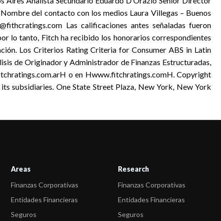
 Aires Analista Secundario Eduardo D’Orazio Senior Director
 Nombre del contacto con los medios Laura Villegas – Buenos
@fithcratings.com Las calificaciones antes señaladas fueron
por lo tanto, Fitch ha recibido los honorarios correspondientes
cación. Los Criterios Rating Criteria for Consumer ABS in Latin
álisis de Originador y Administrador de Finanzas Estructuradas,
tchratings.com.arH o en Hwww.fitchratings.comH. Copyright
d its subsidiaries. One State Street Plaza, New York, New York
Areas
Research
Finanzas Corporativas
Finanzas Corporativas
Entidades Financieras
Entidades Financieras
Seguros
Seguros