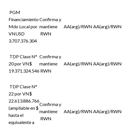
PGM
Financiamiento
Confirma y
Mdo Local por
mantiene
AA(arg)/RWN
AA(arg)/RWN
VNUSD
RWN
3.707.376.304
TDP Clase N°
Confirma y
20 por VN$
mantiene
AA(arg)/RWN
AA(arg)/RWN
19.371.324.546
RWN
TDP Clase N°
22 por VN$
22.613.886.766
Confirma y
(ampliable en $
mantiene
AA(arg)/RWN
AA(arg)/RWN
hasta el
RWN
equivalente a