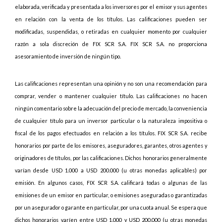
elaborada, verificada y presentada a los inversores por el emisor y sus agentes
en relación con la venta de los títulos. Las calificaciones pueden ser
modificadas, suspendidas, o retiradas en cualquier momento por cualquier
razón a sola discreción de FIX SCR S.A. FIX SCR S.A. no proporciona
asesoramiento de inversión de ningún tipo.
Las calificaciones representan una opinión y no son una recomendación para
comprar, vender o mantener cualquier título. Las calificaciones no hacen
ningún comentario sobre la adecuación del precio de mercado, la conveniencia
de cualquier título para un inversor particular o la naturaleza impositiva o
fiscal de los pagos efectuados en relación a los títulos. FIX SCR S.A. recibe
honorarios por parte de los emisores, aseguradores, garantes, otros agentes y
originadores de títulos, por las calificaciones. Dichos honorarios generalmente
varían desde USD 1.000 a USD 200.000 (u otras monedas aplicables) por
emisión. En algunos casos, FIX SCR S.A. calificará todas o algunas de las
emisiones de un emisor en particular, o emisiones aseguradas o garantizadas
por un asegurador o garante en particular, por una cuota anual. Se espera que
dichos honorarios varíen entre USD 1.000 y USD 200.000 (u otras monedas