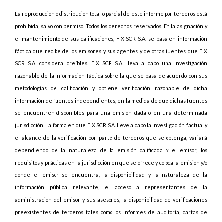
La reproducción o distribución total o parcial de este informe por terceros está
prohibida, salvo con permiso. Todos los derechos reservados. En la asignación y
el mantenimiento de sus calificaciones, FIX SCR S.A. se basa en información
fáctica que recibe de los emisores y sus agentes y de otras fuentes que FIX
SCR S.A. considera creíbles. FIX SCR S.A. lleva a cabo una investigación
razonable de la información fáctica sobre la que se basa de acuerdo con sus
metodologías de calificación y obtiene verificación razonable de dicha
información de fuentes independientes, en la medida de que dichas fuentes
se encuentren disponibles para una emisión dada o en una determinada
jurisdicción. La forma en que FIX SCR S.A. lleve a cabo la investigación factual y
el alcance de la verificación por parte de terceros que se obtenga, variará
dependiendo de la naturaleza de la emisión calificada y el emisor, los
requisitos y prácticas en la jurisdicción en que se ofrece y coloca la emisión y/o
donde el emisor se encuentra, la disponibilidad y la naturaleza de la
información pública relevante, el acceso a representantes de la
administración del emisor y sus asesores, la disponibilidad de verificaciones
preexistentes de terceros tales como los informes de auditoría, cartas de