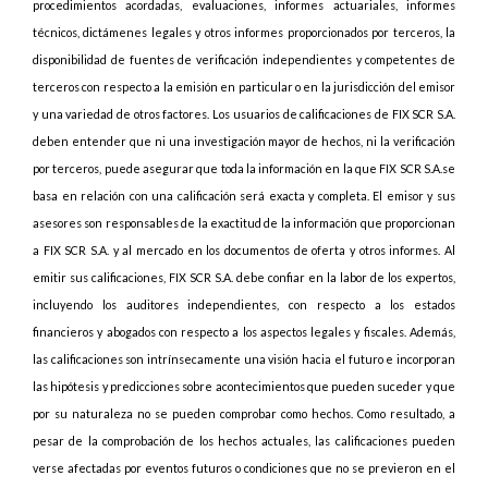
procedimientos acordadas, evaluaciones, informes actuariales, informes
técnicos, dictámenes legales y otros informes proporcionados por terceros, la
disponibilidad de fuentes de verificación independientes y competentes de
terceros con respecto a la emisión en particular o en la jurisdicción del emisor
y una variedad de otros factores. Los usuarios de calificaciones de FIX SCR S.A.
deben entender que ni una investigación mayor de hechos, ni la verificación
por terceros, puede asegurar que toda la información en la que FIX SCR S.A.se
basa en relación con una calificación será exacta y completa. El emisor y sus
asesores son responsables de la exactitud de la información que proporcionan
a FIX SCR S.A. y al mercado en los documentos de oferta y otros informes. Al
emitir sus calificaciones, FIX SCR S.A. debe confiar en la labor de los expertos,
incluyendo los auditores independientes, con respecto a los estados
financieros y abogados con respecto a los aspectos legales y fiscales. Además,
las calificaciones son intrínsecamente una visión hacia el futuro e incorporan
las hipótesis y predicciones sobre acontecimientos que pueden suceder y que
por su naturaleza no se pueden comprobar como hechos. Como resultado, a
pesar de la comprobación de los hechos actuales, las calificaciones pueden
verse afectadas por eventos futuros o condiciones que no se previeron en el