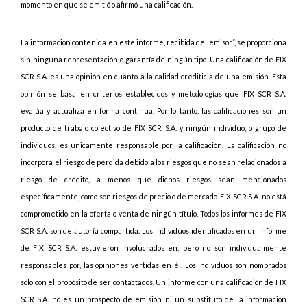
momento en que se emitió o afirmó una calificación.
La información contenida en este informe, recibida del emisor”, se proporciona
sin ninguna representación o garantía de ningún tipo. Una calificación de FIX
SCR S.A. es una opinión en cuanto a la calidad crediticia de una emisión. Esta
opinión se basa en criterios establecidos y metodologías que FIX SCR S.A.
evalúa y actualiza en forma continua. Por lo tanto, las calificaciones son un
producto de trabajo colectivo de FIX SCR S.A. y ningún individuo, o grupo de
individuos, es únicamente responsable por la calificación. La calificación no
incorpora el riesgo de pérdida debido a los riesgos que no sean relacionados a
riesgo de crédito, a menos que dichos riesgos sean mencionados
específicamente, como son riesgos de precio o de mercado. FIX SCR S.A. no está
comprometido en la oferta o venta de ningún título. Todos los informes de FIX
SCR S.A. son de autoría compartida. Los individuos identificados en un informe
de FIX SCR S.A. estuvieron involucrados en, pero no son individualmente
responsables por, las opiniones vertidas en él. Los individuos son nombrados
solo con el propósito de ser contactados. Un informe con una calificación de FIX
SCR S.A. no es un prospecto de emisión ni un substituto de la información