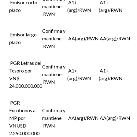
Emisor corto
A1+
A1+
mantiene
plazo
(arg)/RWN
(arg)/RWN
RWN
Confirma y
Emisor largo
mantiene
AA(arg)/RWN
AA(arg)/RWN
plazo
RWN
PGR Letras del
Confirma y
Tesoro por
A1+
A1+
mantiene
VN$
(arg)/RWN
(arg)/RWN
RWN
24.000.000.000
PGR
Eurobonos a
Confirma y
MP por
mantiene
AA(arg)/RWN
AA(arg)/RWN
VNUSD
RWN
2.290.000.000