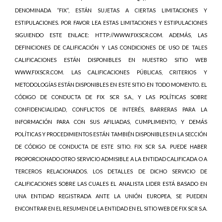
DENOMINADA “FIX”, ESTÁN SUJETAS A CIERTAS LIMITACIONES Y
ESTIPULACIONES. POR FAVOR LEA ESTAS LIMITACIONES Y ESTIPULACIONES
SIGUIENDO ESTE ENLACE: HTTP://WWW.FIXSCR.COM. ADEMÁS, LAS
DEFINICIONES DE CALIFICACIÓN Y LAS CONDICIONES DE USO DE TALES
CALIFICACIONES ESTÁN DISPONIBLES EN NUESTRO SITIO WEB
WWW.FIXSCR.COM. LAS CALIFICACIONES PÚBLICAS, CRITERIOS Y
METODOLOGÍAS ESTÁN DISPONIBLES EN ESTE SITIO EN TODO MOMENTO. EL
CÓDIGO DE CONDUCTA DE FIX SCR S.A., Y LAS POLÍTICAS SOBRE
CONFIDENCIALIDAD, CONFLICTOS DE INTERÉS, BARRERAS PARA LA
INFORMACIÓN PARA CON SUS AFILIADAS, CUMPLIMIENTO, Y DEMÁS
POLÍTICAS Y PROCEDIMIENTOS ESTÁN TAMBIÉN DISPONIBLES EN LA SECCIÓN
DE CÓDIGO DE CONDUCTA DE ESTE SITIO. FIX SCR S.A. PUEDE HABER
PROPORCIONADO OTRO SERVICIO ADMISIBLE A LA ENTIDAD CALIFICADA O A
TERCEROS RELACIONADOS. LOS DETALLES DE DICHO SERVICIO DE
CALIFICACIONES SOBRE LAS CUALES EL ANALISTA LIDER ESTÁ BASADO EN
UNA ENTIDAD REGISTRADA ANTE LA UNIÓN EUROPEA, SE PUEDEN
ENCONTRAR EN EL RESUMEN DE LA ENTIDAD EN EL SITIO WEB DE FIX SCR S.A.