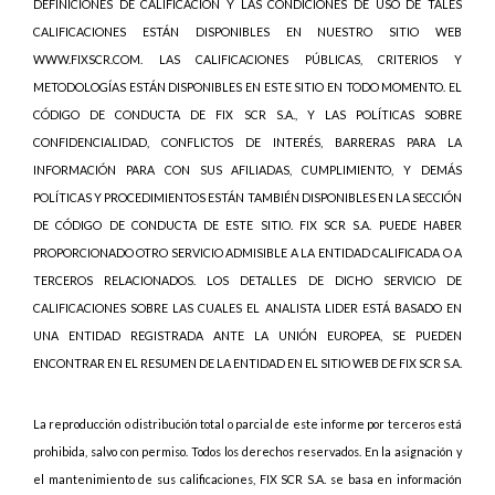
DEFINICIONES DE CALIFICACIÓN Y LAS CONDICIONES DE USO DE TALES
CALIFICACIONES ESTÁN DISPONIBLES EN NUESTRO SITIO WEB
WWW.FIXSCR.COM. LAS CALIFICACIONES PÚBLICAS, CRITERIOS Y
METODOLOGÍAS ESTÁN DISPONIBLES EN ESTE SITIO EN TODO MOMENTO. EL
CÓDIGO DE CONDUCTA DE FIX SCR S.A., Y LAS POLÍTICAS SOBRE
CONFIDENCIALIDAD, CONFLICTOS DE INTERÉS, BARRERAS PARA LA
INFORMACIÓN PARA CON SUS AFILIADAS, CUMPLIMIENTO, Y DEMÁS
POLÍTICAS Y PROCEDIMIENTOS ESTÁN TAMBIÉN DISPONIBLES EN LA SECCIÓN
DE CÓDIGO DE CONDUCTA DE ESTE SITIO. FIX SCR S.A. PUEDE HABER
PROPORCIONADO OTRO SERVICIO ADMISIBLE A LA ENTIDAD CALIFICADA O A
TERCEROS RELACIONADOS. LOS DETALLES DE DICHO SERVICIO DE
CALIFICACIONES SOBRE LAS CUALES EL ANALISTA LIDER ESTÁ BASADO EN
UNA ENTIDAD REGISTRADA ANTE LA UNIÓN EUROPEA, SE PUEDEN
ENCONTRAR EN EL RESUMEN DE LA ENTIDAD EN EL SITIO WEB DE FIX SCR S.A.
La reproducción o distribución total o parcial de este informe por terceros está
prohibida, salvo con permiso. Todos los derechos reservados. En la asignación y
el mantenimiento de sus calificaciones, FIX SCR S.A. se basa en información