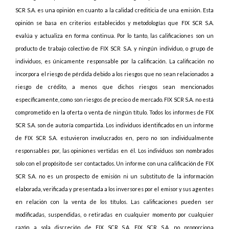
SCR S.A. es una opinión en cuanto a la calidad crediticia de una emisión. Esta
opinión se basa en criterios establecidos y metodologías que FIX SCR S.A.
evalúa y actualiza en forma continua. Por lo tanto, las calificaciones son un
producto de trabajo colectivo de FIX SCR S.A. y ningún individuo, o grupo de
individuos, es únicamente responsable por la calificación. La calificación no
incorpora el riesgo de pérdida debido a los riesgos que no sean relacionados a
riesgo de crédito, a menos que dichos riesgos sean mencionados
específicamente, como son riesgos de precio o de mercado. FIX SCR S.A. no está
comprometido en la oferta o venta de ningún título. Todos los informes de FIX
SCR S.A. son de autoría compartida. Los individuos identificados en un informe
de FIX SCR S.A. estuvieron involucrados en, pero no son individualmente
responsables por, las opiniones vertidas en él. Los individuos son nombrados
solo con el propósito de ser contactados. Un informe con una calificación de FIX
SCR S.A. no es un prospecto de emisión ni un substituto de la información
elaborada, verificada y presentada a los inversores por el emisor y sus agentes
en relación con la venta de los títulos. Las calificaciones pueden ser
modificadas, suspendidas, o retiradas en cualquier momento por cualquier
razón a sola discreción de FIX SCR S.A. FIX SCR S.A. no proporciona