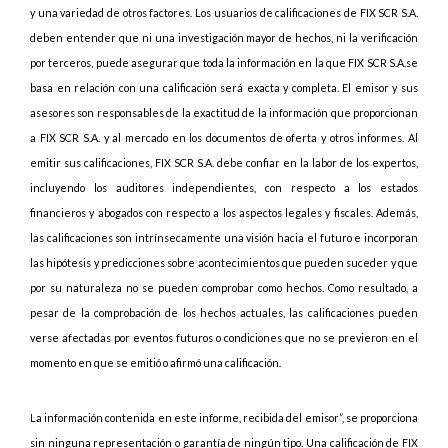
y una variedad de otros factores. Los usuarios de calificaciones de FIX SCR S.A.
deben entender que ni una investigación mayor de hechos, ni la verificación
por terceros, puede asegurar que toda la información en la que FIX SCR S.A.se
basa en relación con una calificación será exacta y completa. El emisor y sus
asesores son responsables de la exactitud de la información que proporcionan
a FIX SCR S.A. y al mercado en los documentos de oferta y otros informes. Al
emitir sus calificaciones, FIX SCR S.A. debe confiar en la labor de los expertos,
incluyendo los auditores independientes, con respecto a los estados
financieros y abogados con respecto a los aspectos legales y fiscales. Además,
las calificaciones son intrínsecamente una visión hacia el futuro e incorporan
las hipótesis y predicciones sobre acontecimientos que pueden suceder y que
por su naturaleza no se pueden comprobar como hechos. Como resultado, a
pesar de la comprobación de los hechos actuales, las calificaciones pueden
verse afectadas por eventos futuros o condiciones que no se previeron en el
momento en que se emitió o afirmó una calificación.
La información contenida en este informe, recibida del emisor”, se proporciona
sin ninguna representación o garantía de ningún tipo. Una calificación de FIX