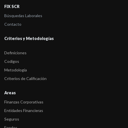
-
FIX (afiliada de Fitch Ratings) calificó al Programa de Letras del
FIX SCR
Tesoro 2 ...
Búsquedas Laborales
-
FIX (afiliada de Fitch Ratings) revisó las calificaciones del
Contacto
portafolio de ...
Criterios y Metodologías
-
FIX SCR S.A. AGENTE DE CALIFICACION DE RIESGO calificó
el Bono 2028 y el Pr ...
Definiciones
-
FIX revisó las calificaciones del portafolio de Municipalidades
Codigos
Argentinas
Metodología
Criterios de Calificación
Areas
Finanzas Corporativas
Entidades Financieras
Seguros
Fondos