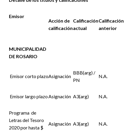
Emisor
Acción de
Calificación
Calificación
calificación
actual
anterior
MUNICIPALIDAD
DE ROSARIO
BBB(arg) /
Emisor corto plazo
Asignación
N.A.
PN
Emisor largo plazo
Asignación
A3(arg)
N.A.
Programa de
Letras del Tesoro
Asignación
A3(arg)
N.A.
2020 por hasta $