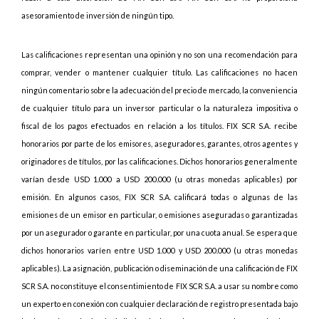
asesoramiento de inversión de ningún tipo.
Las calificaciones representan una opinión y no son una recomendación para
comprar, vender o mantener cualquier título. Las calificaciones no hacen
ningún comentario sobre la adecuación del precio de mercado, la conveniencia
de cualquier título para un inversor particular o la naturaleza impositiva o
fiscal de los pagos efectuados en relación a los títulos. FIX SCR S.A. recibe
honorarios por parte de los emisores, aseguradores, garantes, otros agentes y
originadores de títulos, por las calificaciones. Dichos honorarios generalmente
varían desde USD 1.000 a USD 200.000 (u otras monedas aplicables) por
emisión. En algunos casos, FIX SCR S.A. calificará todas o algunas de las
emisiones de un emisor en particular, o emisiones aseguradas o garantizadas
por un asegurador o garante en particular, por una cuota anual. Se espera que
dichos honorarios varíen entre USD 1.000 y USD 200.000 (u otras monedas
aplicables). La asignación, publicación o diseminación de una calificación de FIX
SCR S.A. no constituye el consentimiento de FIX SCR S.A. a usar su nombre como
un experto en conexión con cualquier declaración de registro presentada bajo