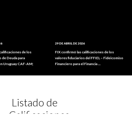
29 DE ABRIL DE 2026
2 DE F
ones de los
FIX confirmó las calificaciones de los
FIX as
a para
valores fiduciarios del FFIEL – Fideicomiso
Desarr
ay CAF-AM;
Financiero para el Financia ...
Listado de
Calificaciones