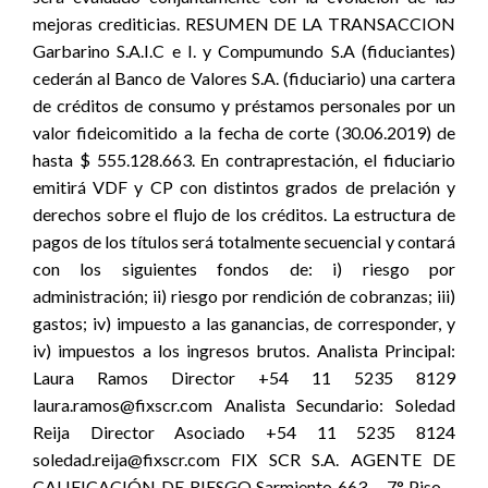
mejoras crediticias. RESUMEN DE LA TRANSACCION
Garbarino S.A.I.C e I. y Compumundo S.A (fiduciantes)
cederán al Banco de Valores S.A. (fiduciario) una cartera
de créditos de consumo y préstamos personales por un
valor fideicomitido a la fecha de corte (30.06.2019) de
hasta $ 555.128.663. En contraprestación, el fiduciario
emitirá VDF y CP con distintos grados de prelación y
derechos sobre el flujo de los créditos. La estructura de
pagos de los títulos será totalmente secuencial y contará
con los siguientes fondos de: i) riesgo por
administración; ii) riesgo por rendición de cobranzas; iii)
gastos; iv) impuesto a las ganancias, de corresponder, y
iv) impuestos a los ingresos brutos. Analista Principal:
Laura Ramos Director +54 11 5235 8129
laura.ramos@fixscr.com Analista Secundario: Soledad
Reija Director Asociado +54 11 5235 8124
soledad.reija@fixscr.com FIX SCR S.A. AGENTE DE
CALIFICACIÓN DE RIESGO Sarmiento 663 – 7° Piso –