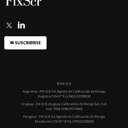
SUSCRIBIRSE
© FIX SCR
Argentina - FIX SCR S.A. Agente de Calificación de Riesgo,
Registro CNV N° 9, (+5411)52358100
Uruguay - FIX SCR Uruguay Calificadora de Riesgo S.A., Cod.
Inst: 7402, (598)29170045
Paraguay - FIX SCR S.A. Agente de Calificación de Riesgo,
Resolución CNV Nº 1E/16, (595)21203030