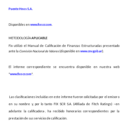
Puente Hnos S.A.
Disponibles en
www.fixscr.com
.
METODOLOGÍA
APLICABLE
Fix
utilizó
el Manual de Calificación de Finanzas Estructuradas presentado
ante la
Comisión Nacional de Valores
(disponible en
www.cnv.gob.ar
).
El informe correspondiente se encuentra disponible en nuestra web
"
www.fixscr.com
".
Las
clasificaciones incluidas en este informe fueron solicitadas por el emisor o
en su nombre y, por lo tanto FIX SCR S.A. (Afiliada de Fitch Ratings) –en
adelante la calificadora-, ha recibido honorarios correspondientes por la
prestación de sus servicios de calificación.