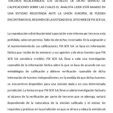
TERCEROS RELACIONADOS. LOS DETALLES DE DICHO SERVICIO DE
CALIFICACIONES SOBRE LAS CUALES EL ANALISTA LIDER ESTÁ BASADO EN
UNA ENTIDAD REGISTRADA ANTE LA UNIÓN EUROPEA, SE PUEDEN
ENCONTRAR EN EL RESUMEN DE LA ENTIDAD EN EL SITIO WEB DE FIX SCR S.A.
La reproducción o distribución total o parcial de este informe por terceros está
prohibida, salvo con permiso. Todos los derechos reservados. En la asignación y
el mantenimiento de sus calificaciones, FIX SCR S.A. se basa en información
fáctica que recibe de los emisores y sus agentes y de otras fuentes que FIX
SCR S.A. considera creíbles. FIX SCR S.A. lleva a cabo una investigación
razonable de la información fáctica sobre la que se basa de acuerdo con sus
metodologías de calificación y obtiene verificación razonable de dicha
información de fuentes independientes, en la medida de que dichas fuentes
se encuentren disponibles para una emisión dada o en una determinada
jurisdicción. La forma en que FIX SCR S.A. lleve a cabo la investigación factual y
el alcance de la verificación por parte de terceros que se obtenga, variará
dependiendo de la naturaleza de la emisión calificada y el emisor, los
requisitos y prácticas en la jurisdicción en que se ofrece y coloca la emisión y/o