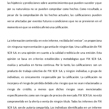
las hipótesis y predicciones sobre acontecimientos que pueden suceder y que
por su naturaleza no se pueden comprobar como hechos. Como resultado, a
pesar de la comprobación de los hechos actuales, las calificaciones pueden
verse afectadas por eventos futuros o condiciones que no se previeron en el
momento en que se emitió o afirmó una calificación.
La información contenida en este informe, recibida del emisor”, se proporciona
sin ninguna representación o garantía de ningún tipo. Una calificación de FIX
SCR S.A. es una opinión en cuanto a la calidad crediticia de una emisión. Esta
opinión se basa en criterios establecidos y metodologías que FIX SCR S.A.
evalúa y actualiza en forma continua. Por lo tanto, las calificaciones son un
producto de trabajo colectivo de FIX SCR S.A. y ningún individuo, o grupo de
individuos, es únicamente responsable por la calificación. La calificación no
incorpora el riesgo de pérdida debido a los riesgos que no sean relacionados a
riesgo de crédito, a menos que dichos riesgos sean mencionados
específicamente, como son riesgos de precio o de mercado. FIX SCR S.A. no está
comprometido en la oferta o venta de ningún título. Todos los informes de FIX
SCR S.A. son de autoría compartida. Los individuos identificados en un informe