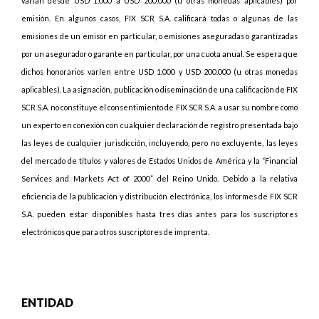
varían desde USD 1.000 a USD 200.000 (u otras monedas aplicables) por
emisión. En algunos casos, FIX SCR S.A. calificará todas o algunas de las
emisiones de un emisor en particular, o emisiones aseguradas o garantizadas
por un asegurador o garante en particular, por una cuota anual. Se espera que
dichos honorarios varíen entre USD 1.000 y USD 200.000 (u otras monedas
aplicables). La asignación, publicación o diseminación de una calificación de FIX
SCR S.A. no constituye el consentimiento de FIX SCR S.A. a usar su nombre como
un experto en conexión con cualquier declaración de registro presentada bajo
las leyes de cualquier jurisdicción, incluyendo, pero no excluyente, las leyes
del mercado de títulos y valores de Estados Unidos de América y la “Financial
Services and Markets Act of 2000” del Reino Unido. Debido a la relativa
eficiencia de la publicación y distribución electrónica, los informes de FIX SCR
S.A. pueden estar disponibles hasta tres días antes para los suscriptores
electrónicos que para otros suscriptores de imprenta.
ENTIDAD