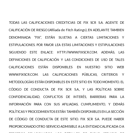
TODAS LAS CALIFICACIONES CREDITICIAS DE FIX SCR S.A. AGENTE DE
CALIFICACIÒN DE RIESGO (Afiliada de Fitch Ratings), EN ADELANTE TAMBIEN
DENOMINADA “FIX”, ESTÁN SUJETAS A CIERTAS LIMITACIONES Y
ESTIPULACIONES. POR FAVOR LEA ESTAS LIMITACIONES Y ESTIPULACIONES
SIGUIENDO ESTE ENLACE: HTTP://WWW.FIXSCR.COM. ADEMÁS, LAS
DEFINICIONES DE CALIFICACIÓN Y LAS CONDICIONES DE USO DE TALES
CALIFICACIONES ESTÁN DISPONIBLES EN NUESTRO SITIO WEB
WWW.FIXSCR.COM. LAS CALIFICACIONES PÚBLICAS, CRITERIOS Y
METODOLOGÍAS ESTÁN DISPONIBLES EN ESTE SITIO EN TODO MOMENTO. EL
CÓDIGO DE CONDUCTA DE FIX SCR S.A., Y LAS POLÍTICAS SOBRE
CONFIDENCIALIDAD, CONFLICTOS DE INTERÉS, BARRERAS PARA LA
INFORMACIÓN PARA CON SUS AFILIADAS, CUMPLIMIENTO, Y DEMÁS
POLÍTICAS Y PROCEDIMIENTOS ESTÁN TAMBIÉN DISPONIBLES EN LA SECCIÓN
DE CÓDIGO DE CONDUCTA DE ESTE SITIO. FIX SCR S.A. PUEDE HABER
PROPORCIONADO OTRO SERVICIO ADMISIBLE A LA ENTIDAD CALIFICADA O A