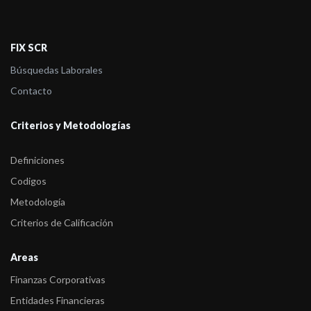
-
FIX (afiliada de Fitch Ratings) subió a ‘AAsf(uy)’ desde ‘AA-
sf(uy)’ las ON ...
FIX SCR
Búsquedas Laborales
Contacto
Criterios y Metodologías
Definiciones
Codigos
Metodología
Criterios de Calificación
Areas
Finanzas Corporativas
Entidades Financieras