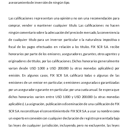
asesoramiento de inversión de ningún tipo.
Las calificaciones representan una opinión y no son una recomendación para
comprar, vender o mantener cualquier título. Las calificaciones no hacen
ningún comentario sobre la adecuación del precio de mercado, la conveniencia
de cualquier título para un inversor particular o la naturaleza impositiva o
fiscal de los pagos efectuados en relación a los títulos. FIX SCR S.A. recibe
honorarios por parte de los emisores, aseguradores, garantes, otros agentes y
originadores de títulos, por las calificaciones. Dichos honorarios generalmente
varían desde USD 1.000 a USD 200.000 (u otras monedas aplicables) por
emisión. En algunos casos, FIX SCR S.A. calificará todas o algunas de las
emisiones de un emisor en particular, o emisiones aseguradas o garantizadas
por un asegurador o garante en particular, por una cuota anual. Se espera que
dichos honorarios varíen entre USD 1.000 y USD 200.000 (u otras monedas
aplicables). La asignación, publicación o diseminación de una calificación de FIX
SCR S.A. no constituye el consentimiento de FIX SCR S.A. a usar su nombre como
un experto en conexión con cualquier declaración de registro presentada bajo
las leyes de cualquier jurisdicción, incluyendo, pero no excluyente, las leyes