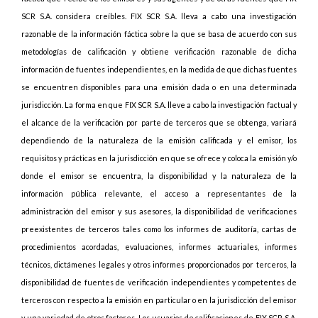
SCR S.A. considera creíbles. FIX SCR S.A. lleva a cabo una investigación
razonable de la información fáctica sobre la que se basa de acuerdo con sus
metodologías de calificación y obtiene verificación razonable de dicha
información de fuentes independientes, en la medida de que dichas fuentes
se encuentren disponibles para una emisión dada o en una determinada
jurisdicción. La forma en que FIX SCR S.A. lleve a cabo la investigación factual y
el alcance de la verificación por parte de terceros que se obtenga, variará
dependiendo de la naturaleza de la emisión calificada y el emisor, los
requisitos y prácticas en la jurisdicción en que se ofrece y coloca la emisión y/o
donde el emisor se encuentra, la disponibilidad y la naturaleza de la
información pública relevante, el acceso a representantes de la
administración del emisor y sus asesores, la disponibilidad de verificaciones
preexistentes de terceros tales como los informes de auditoría, cartas de
procedimientos acordadas, evaluaciones, informes actuariales, informes
técnicos, dictámenes legales y otros informes proporcionados por terceros, la
disponibilidad de fuentes de verificación independientes y competentes de
terceros con respecto a la emisión en particular o en la jurisdicción del emisor
y una variedad de otros factores. Los usuarios de calificaciones de FIX SCR S.A.