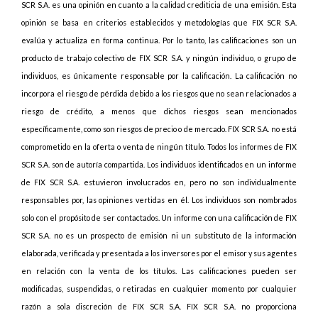
SCR S.A. es una opinión en cuanto a la calidad crediticia de una emisión. Esta
opinión se basa en criterios establecidos y metodologías que FIX SCR S.A.
evalúa y actualiza en forma continua. Por lo tanto, las calificaciones son un
producto de trabajo colectivo de FIX SCR S.A. y ningún individuo, o grupo de
individuos, es únicamente responsable por la calificación. La calificación no
incorpora el riesgo de pérdida debido a los riesgos que no sean relacionados a
riesgo de crédito, a menos que dichos riesgos sean mencionados
específicamente, como son riesgos de precio o de mercado. FIX SCR S.A. no está
comprometido en la oferta o venta de ningún título. Todos los informes de FIX
SCR S.A. son de autoría compartida. Los individuos identificados en un informe
de FIX SCR S.A. estuvieron involucrados en, pero no son individualmente
responsables por, las opiniones vertidas en él. Los individuos son nombrados
solo con el propósito de ser contactados. Un informe con una calificación de FIX
SCR S.A. no es un prospecto de emisión ni un substituto de la información
elaborada, verificada y presentada a los inversores por el emisor y sus agentes
en relación con la venta de los títulos. Las calificaciones pueden ser
modificadas, suspendidas, o retiradas en cualquier momento por cualquier
razón a sola discreción de FIX SCR S.A. FIX SCR S.A. no proporciona