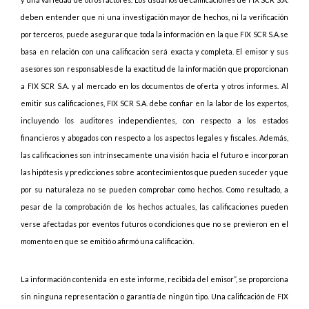
deben entender que ni una investigación mayor de hechos, ni la verificación
por terceros, puede asegurar que toda la información en la que FIX SCR S.A.se
basa en relación con una calificación será exacta y completa. El emisor y sus
asesores son responsables de la exactitud de la información que proporcionan
a FIX SCR S.A. y al mercado en los documentos de oferta y otros informes. Al
emitir sus calificaciones, FIX SCR S.A. debe confiar en la labor de los expertos,
incluyendo los auditores independientes, con respecto a los estados
financieros y abogados con respecto a los aspectos legales y fiscales. Además,
las calificaciones son intrínsecamente una visión hacia el futuro e incorporan
las hipótesis y predicciones sobre acontecimientos que pueden suceder y que
por su naturaleza no se pueden comprobar como hechos. Como resultado, a
pesar de la comprobación de los hechos actuales, las calificaciones pueden
verse afectadas por eventos futuros o condiciones que no se previeron en el
momento en que se emitió o afirmó una calificación.
La información contenida en este informe, recibida del emisor”, se proporciona
sin ninguna representación o garantía de ningún tipo. Una calificación de FIX