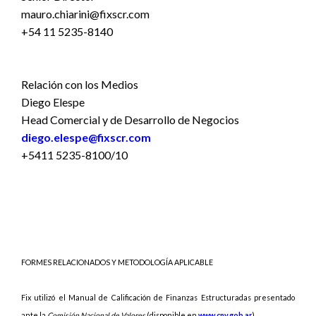
mauro.chiarini@fixscr.com
+54 11 5235-8140
Relación con los Medios
Diego Elespe
Head Comercial y de Desarrollo de Negocios
diego.elespe@fixscr.com
+5411 5235-8100/10
FORMES RELACIONADOS Y METODOLOGÍA APLICABLE
Fix utilizó el Manual de Calificación de Finanzas Estructuradas presentado
ante la
Comisión Nacional de Valores
(disponible en
www.cnv.gob.ar
).