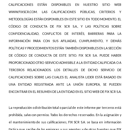
CALIFICACIONES ESTÁN DISPONIBLES EN NUESTRO SITIO WEB
WWW.FIXSCR.COM. LAS CALIFICACIONES PÚBLICAS, CRITERIOS Y
METODOLOGÍAS ESTÁN DISPONIBLES EN ESTE SITIO EN TODO MOMENTO. EL
CÓDIGO DE CONDUCTA DE FIX SCR S.A., Y LAS POLÍTICAS SOBRE
CONFIDENCIALIDAD, CONFLICTOS DE INTERÉS, BARRERAS PARA LA
INFORMACIÓN PARA CON SUS AFILIADAS, CUMPLIMIENTO, Y DEMÁS
POLÍTICAS Y PROCEDIMIENTOS ESTÁN TAMBIÉN DISPONIBLES EN LA SECCIÓN
DE CÓDIGO DE CONDUCTA DE ESTE SITIO. FIX SCR S.A. PUEDE HABER
PROPORCIONADO OTRO SERVICIO ADMISIBLE A LA ENTIDAD CALIFICADA O A
TERCEROS RELACIONADOS. LOS DETALLES DE DICHO SERVICIO DE
CALIFICACIONES SOBRE LAS CUALES EL ANALISTA LIDER ESTÁ BASADO EN
UNA ENTIDAD REGISTRADA ANTE LA UNIÓN EUROPEA, SE PUEDEN
ENCONTRAR EN EL RESUMEN DE LA ENTIDAD EN EL SITIO WEB DE FIX SCR S.A.
La reproducción o distribución total o parcial de este informe por terceros está
prohibida, salvo con permiso. Todos los derechos reservados. En la asignación y
el mantenimiento de sus calificaciones, FIX SCR S.A. se basa en información
fáctica que recibe de los emisores y sus agentes y de otras fuentes que FIX