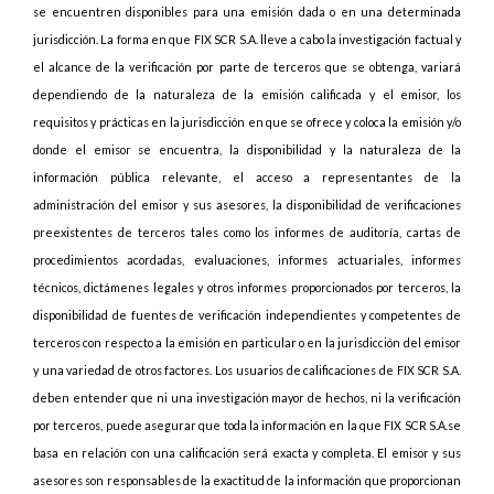
se encuentren disponibles para una emisión dada o en una determinada
jurisdicción. La forma en que FIX SCR S.A. lleve a cabo la investigación factual y
el alcance de la verificación por parte de terceros que se obtenga, variará
dependiendo de la naturaleza de la emisión calificada y el emisor, los
requisitos y prácticas en la jurisdicción en que se ofrece y coloca la emisión y/o
donde el emisor se encuentra, la disponibilidad y la naturaleza de la
información pública relevante, el acceso a representantes de la
administración del emisor y sus asesores, la disponibilidad de verificaciones
preexistentes de terceros tales como los informes de auditoría, cartas de
procedimientos acordadas, evaluaciones, informes actuariales, informes
técnicos, dictámenes legales y otros informes proporcionados por terceros, la
disponibilidad de fuentes de verificación independientes y competentes de
terceros con respecto a la emisión en particular o en la jurisdicción del emisor
y una variedad de otros factores. Los usuarios de calificaciones de FIX SCR S.A.
deben entender que ni una investigación mayor de hechos, ni la verificación
por terceros, puede asegurar que toda la información en la que FIX SCR S.A.se
basa en relación con una calificación será exacta y completa. El emisor y sus
asesores son responsables de la exactitud de la información que proporcionan