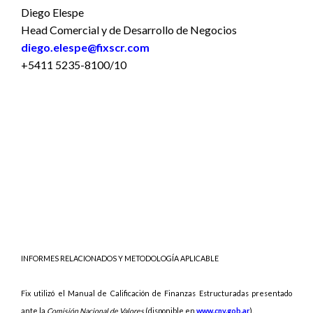
Diego Elespe
Head Comercial y de Desarrollo de Negocios
diego.elespe@fixscr.com
+5411 5235-8100/10
INFORMES RELACIONADOS Y METODOLOGÍA APLICABLE
Fix utilizó el Manual de Calificación de Finanzas Estructuradas presentado
ante la
Comisión Nacional de Valores
(disponible en
www.cnv.gob.ar
).