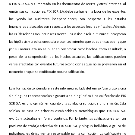
a FIX SCR S.A. y al mercado en los documentos de oferta y otros informes. Al
emitir sus calificaciones, FIX SCR S.A. debe confiar en la labor de los expertos,
incluyendo los auditores independientes, con respecto a los estados
financieros y abogados con respecto a los aspectos legales y fiscales. Además,
las calificaciones son intrínsecamente una visión hacia el futuro e incorporan
las hipótesis y predicciones sobre acontecimientos que pueden suceder y que
por su naturaleza no se pueden comprobar como hechos. Como resultado, a
pesar de la comprobación de los hechos actuales, las calificaciones pueden
verse afectadas por eventos futuros o condiciones que no se previeron en el
momento en que se emitió o afirmó una calificación.
La información contenida en este informe, recibida del emisor”, se proporciona
sin ninguna representación o garantía de ningún tipo. Una calificación de FIX
SCR S.A. es una opinión en cuanto a la calidad crediticia de una emisión. Esta
opinión se basa en criterios establecidos y metodologías que FIX SCR S.A.
evalúa y actualiza en forma continua. Por lo tanto, las calificaciones son un
producto de trabajo colectivo de FIX SCR S.A. y ningún individuo, o grupo de
individuos, es únicamente responsable por la calificación. La calificación no