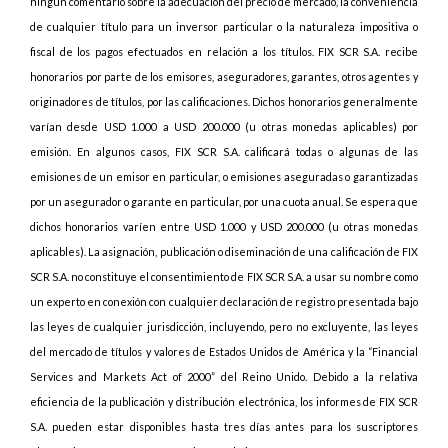
ningún comentario sobre la adecuación del precio de mercado, la conveniencia
de cualquier título para un inversor particular o la naturaleza impositiva o
fiscal de los pagos efectuados en relación a los títulos. FIX SCR S.A. recibe
honorarios por parte de los emisores, aseguradores, garantes, otros agentes y
originadores de títulos, por las calificaciones. Dichos honorarios generalmente
varían desde USD 1.000 a USD 200.000 (u otras monedas aplicables) por
emisión. En algunos casos, FIX SCR S.A. calificará todas o algunas de las
emisiones de un emisor en particular, o emisiones aseguradas o garantizadas
por un asegurador o garante en particular, por una cuota anual. Se espera que
dichos honorarios varíen entre USD 1.000 y USD 200.000 (u otras monedas
aplicables). La asignación, publicación o diseminación de una calificación de FIX
SCR S.A. no constituye el consentimiento de FIX SCR S.A. a usar su nombre como
un experto en conexión con cualquier declaración de registro presentada bajo
las leyes de cualquier jurisdicción, incluyendo, pero no excluyente, las leyes
del mercado de títulos y valores de Estados Unidos de América y la “Financial
Services and Markets Act of 2000” del Reino Unido. Debido a la relativa
eficiencia de la publicación y distribución electrónica, los informes de FIX SCR
S.A. pueden estar disponibles hasta tres días antes para los suscriptores