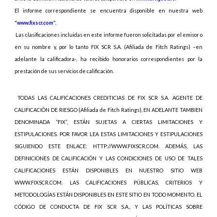
El informe correspondiente se encuentra disponible en nuestra web
"
www.fixscr.com
".
Las
clasificaciones incluidas en este informe fueron solicitadas por el emisor o
en su nombre y, por lo tanto FIX SCR S.A. (Afiliada de Fitch Ratings) –en
adelante la calificadora-, ha recibido honorarios correspondientes por la
prestación de sus servicios de calificación.
TODAS LAS CALIFICACIONES CREDITICIAS DE FIX SCR S.A. AGENTE DE
CALIFICACIÒN DE RIESGO (Afiliada de Fitch Ratings), EN ADELANTE TAMBIEN
DENOMINADA “FIX”, ESTÁN SUJETAS A CIERTAS LIMITACIONES Y
ESTIPULACIONES. POR FAVOR LEA ESTAS LIMITACIONES Y ESTIPULACIONES
SIGUIENDO ESTE ENLACE: HTTP://WWW.FIXSCR.COM. ADEMÁS, LAS
DEFINICIONES DE CALIFICACIÓN Y LAS CONDICIONES DE USO DE TALES
CALIFICACIONES ESTÁN DISPONIBLES EN NUESTRO SITIO WEB
WWW.FIXSCR.COM. LAS CALIFICACIONES PÚBLICAS, CRITERIOS Y
METODOLOGÍAS ESTÁN DISPONIBLES EN ESTE SITIO EN TODO MOMENTO. EL
CÓDIGO DE CONDUCTA DE FIX SCR S.A., Y LAS POLÍTICAS SOBRE