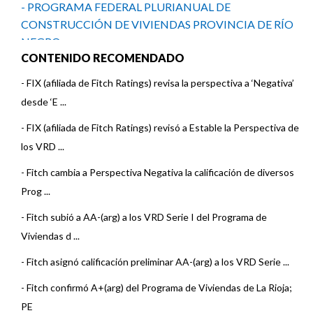
- PROGRAMA FEDERAL PLURIANUAL DE
CONSTRUCCIÓN DE VIVIENDAS PROVINCIA DE RÍO
NEGRO
CONTENIDO RECOMENDADO
- PROGRAMA FEDERAL PLURIANUAL DE
-
FIX (afiliada de Fitch Ratings) revisa la perspectiva a ‘Negativa’
CONSTRUCCIÓN DE VIVIENDAS PROVINCIA DE SAN
desde ‘E ...
JUAN
-
FIX (afiliada de Fitch Ratings) revisó a Estable la Perspectiva de
los VRD ...
-
Fitch cambia a Perspectiva Negativa la calificación de diversos
Prog ...
-
Fitch subió a AA-(arg) a los VRD Serie I del Programa de
Viviendas d ...
-
Fitch asignó calificación preliminar AA-(arg) a los VRD Serie ...
-
Fitch confirmó A+(arg) del Programa de Viviendas de La Rioja;
PE