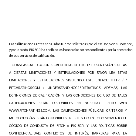
Las calificaciones antes señaladas fueron solicitadas por el emisor, o en su nombre,
y por lo tanto, FIX SCR ha recibido los honorarios correspondientes por la prestación
de sus servicios de calificación.
TODAS LAS CALIFICACIONES CREDITICIAS DE FITCH o FIX SCR ESTÁN SUJETAS
A CIERTAS LIMITACIONES Y ESTIPULACIONES. POR FAVOR LEA ESTAS
LIMITACIONES Y ESTIPULACIONES SIGUIENDO ESTE ENLACE: HTTP: / /
FITCHRATINGS.COM / UNDERSTANDINGCREDITRATINGS. ADEMÁS, LAS
DEFINICIONES DE CALIFICACIÓN Y LAS CONDICIONES DE USO DE TALES
CALIFICACIONES ESTÁN DISPONIBLES EN NUESTRO
SITIO WEB
WWW.FITCHRATINGS.COM. LAS CALIFICACIONES PÚBLICAS, CRITERIOS Y
METODOLOGÍAS ESTÁN DISPONIBLES EN ESTE SITIO EN TODO MOMENTO. EL
CÓDIGO DE CONDUCTA DE FITCH o FIX SCR, Y LAS POLÍTICAS SOBRE
CONFIDENCIALIDAD, CONFLICTOS DE INTERÉS, BARRERAS PARA LA