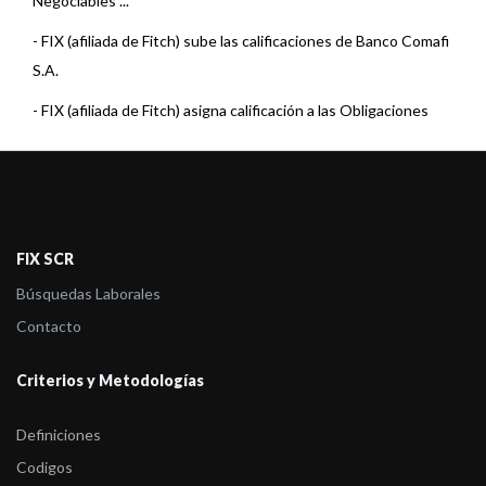
Negociables ...
-
FIX (afiliada de Fitch) sube las calificaciones de Banco Comafi
S.A.
-
FIX (afiliada de Fitch) asigna calificación a las Obligaciones
Negociables ...
-
FIX (afiliada de Fitch) asigna calificación a las Obligaciones
Negociables ...
-
FIX (afiliada de Fitch) confirma las calificaciones de Banco
FIX SCR
Comafi S.A.
Búsquedas Laborales
-
FIX revisó a Estable la perspectiva de varias Entidades
Contacto
Financieras
Criterios y Metodologías
-
FIX (afiliada de Fitch) asigna calificación a las ON Clase 12 y 13
d ...
Definiciones
-
FIX (afiliada de Fitch) asigna calificación a las ON Clase 10 y 11
Codigos